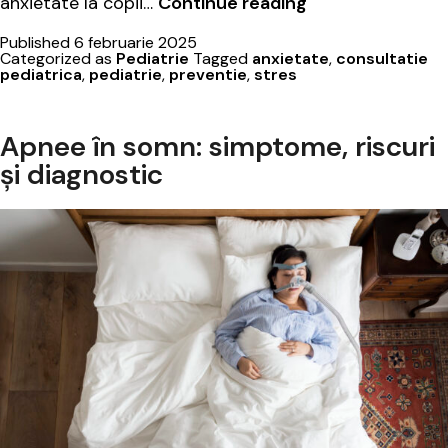
Semne
anxietate la copii…
Continue reading
de
Published
6 februarie 2025
stres
Categorized as
Pediatrie
Tagged
anxietate
,
consultatie
și
pediatrica
,
pediatrie
,
preventie
,
stres
anxietate
la
Apnee în somn: simptome, riscuri
copii
și diagnostic