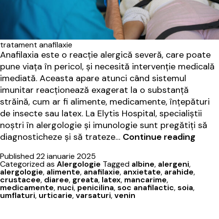
tratament anafilaxie
Anafilaxia este o reacție alergică severă, care poate
pune viața în pericol, și necesită intervenție medicală
imediată. Aceasta apare atunci când sistemul
imunitar reacționează exagerat la o substanță
străină, cum ar fi alimente, medicamente, înțepături
de insecte sau latex. La Elytis Hospital, specialiștii
noștri în alergologie și imunologie sunt pregătiți să
Alergi
diagnosticheze și să trateze…
Continue reading
sever
Published
22 ianuarie 2025
cum
Categorized as
Alergologie
Tagged
albine
,
alergeni
,
acțio
alergologie
,
alimente
,
anafilaxie
,
anxietate
,
arahide
,
crustacee
,
diaree
,
greata
,
latex
,
mancarime
,
rapid
medicamente
,
nuci
,
penicilina
,
soc anafilactic
,
soia
,
și
umflaturi
,
urticarie
,
varsaturi
,
venin
efici
în