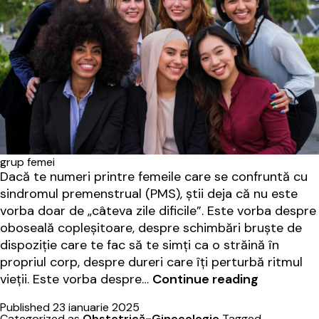
grup femei
Dacă te numeri printre femeile care se confruntă cu
sindromul premenstrual (PMS), știi deja că nu este
vorba doar de „câteva zile dificile”. Este vorba despre
oboseală copleșitoare, despre schimbări bruște de
dispoziție care te fac să te simți ca o străină în
propriul corp, despre dureri care îți perturbă ritmul
Descifrân
vieții. Este vorba despre…
Continue reading
misterul
Published
23 ianuarie 2025
sindromul
Categorized as
Obstetrică-Ginecologie
Tagged