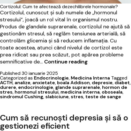
Cortizolul: Cum te afectează dezechilibrele hormonale?
Cortizolul, cunoscut și sub numele de „hormonul
stresului”, joacă un rol vital în organismul nostru.
Produs de glandele suprarenale, cortizolul ne ajută să
gestionăm stresul, să reglăm tensiunea arterială, să
controlăm glicemia și să reducem inflamația. Cu
toate acestea, atunci când nivelul de cortizol este
prea ridicat sau prea scăzut, pot apărea probleme
Cortizolul:
semnificative de…
Continue reading
cum
Published
30 ianuarie 2025
te
Categorized as
Endocrinologie
,
Medicina Interna
Tagged
afectează
ACTH
,
analize
,
anxietate
,
boala Addison
,
depresie
,
diabet
,
durere
,
endocrinologie
,
glande suprarenale
,
hormon de
dezechilibrele
stres
,
hormonul stresului
,
medicina interna
,
oboseala
,
„hormonului
sindromul Cushing
,
slabiciune
,
stres
,
teste de sange
de
stres”?
Cum să recunoști depresia și să o
gestionezi eficient