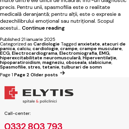
multe dintre ele dificil de încadrat într-un diagnostic
precis. Pentru unii, spasmofilia este o realitate
medicală deranjantă; pentru alții, este o expresie a
dezechilibrului emoțional sau nutrițional. Scopul
Ce
acestui…
Continue reading
este
Published
21 ianuarie 2025
spasmofilia?
Categorized as
Cardiologie
Tagged
anxietate
,
atacuri de
Prevenție
panica
,
calciu
,
cardiologie
,
crampe
,
crampe musculare
,
ECG
,
Electrocardiograma
,
Electromiografia
,
EMG
,
și
hiperexcitabilitate neuromusculară
,
Hiperventilație
,
tratament
hipoparatiroidism
,
magneziu
,
oboseala
,
slabiciune
,
Spasmofilie
,
stres
,
tetanie
,
tulburari de somn
la
Page 1
Page 2
Older
posts
Elytis
Hospital
Paginație
articole
Call-center:
0332 803 793