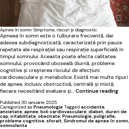
Apnee în somn: Simptome, riscuri și diagnostic
Apneea în somn este o tulburare frecventă, dar
adesea subdiagnosticată, caracterizată prin pauze
repetate ale respirației sau respirație superficială în
timpul somnului. Aceasta poate afecta calitatea
somnului, provocând oboseală diurnă, probleme
cognitive și creșterea riscului de afecțiuni
cardiovasculare și metabolice. Există mai multe tipuri
de apnee, inclusiv obstructivă, centrală și mixtă,
Apn
fiecare necesitând evaluare și…
Continue reading
în
Published
30 ianuarie 2025
som
Categorized as
Pneumologie
Tagged
accidente
,
sim
anxietate
,
apnee
,
boli cardiovasculare
,
diabet
,
dureri de
cap
,
iritabilitate
,
obezitate
,
Pneumologie
,
poligrafie
,
riscu
probleme cognitive
,
sforait
,
Sindromul de apnee în somn
,
și
somnolenta