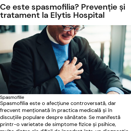
Ce este spasmofilia? Prevenție și
caz
tratament la Elytis Hospital
de
anafil
Spasmofilie
Spasmofilia este o afecțiune controversată, dar
frecvent menționată în practica medicală și în
discuțiile populare despre sănătate. Se manifestă
printr-o varietate de simptome fizice și psihice,