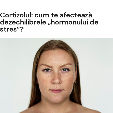
diag
Cortizolul: cum te afectează
dezechilibrele „hormonului de
stres”?