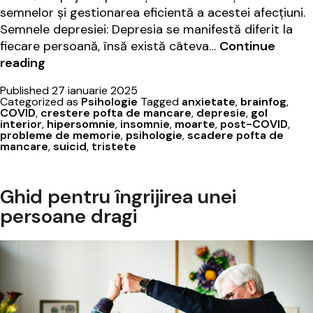
semnelor și gestionarea eficientă a acestei afecțiuni.
Semnele depresiei: Depresia se manifestă diferit la
fiecare persoană, însă există câteva…
Continue
Cum
reading
să
Published
27 ianuarie 2025
recunoști
Categorized as
Psihologie
Tagged
anxietate
,
brainfog
,
depresia
COVID
,
crestere pofta de mancare
,
depresie
,
gol
interior
,
hipersomnie
,
insomnie
,
moarte
,
post-COVID
,
și
probleme de memorie
,
psihologie
,
scadere pofta de
să
mancare
,
suicid
,
tristete
o
gestionezi
Ghid pentru îngrijirea unei
eficient
persoane dragi