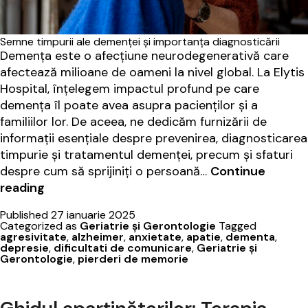
Semne timpurii ale demenței și importanța diagnosticării
Demența este o afecțiune neurodegenerativă care
afectează milioane de oameni la nivel global. La Elytis
Hospital, înțelegem impactul profund pe care
demența îl poate avea asupra pacienților și a
familiilor lor. De aceea, ne dedicăm furnizării de
informații esențiale despre prevenirea, diagnosticarea
timpurie și tratamentul demenței, precum și sfaturi
despre cum să sprijiniți o persoană…
Continue
Semne
reading
timpurii
Published
27 ianuarie 2025
ale
Categorized as
Geriatrie şi Gerontologie
Tagged
demenței
agresivitate
,
alzheimer
,
anxietate
,
apatie
,
dementa
,
depresie
,
dificultati de comunicare
,
Geriatrie şi
și
Gerontologie
,
pierderi de memorie
importanța
diagnosticării