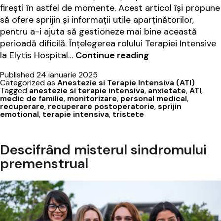
firești în astfel de momente. Acest articol își propune
să ofere sprijin și informații utile aparținătorilor,
pentru a-i ajuta să gestioneze mai bine această
perioadă dificilă. Înțelegerea rolului Terapiei Intensive
Ghidul
la Elytis Hospital…
Continue reading
aparținătorilor:
Published
24 ianuarie 2025
Terapia
Categorized as
Anestezie si Terapie Intensiva (ATI)
intensivă
Tagged
anestezie si terapie intensiva
,
anxietate
,
ATI
,
medic de familie
,
monitorizare
,
personal medical
,
la
recuperare
,
recuperare postoperatorie
,
sprijin
Elytis
emotional
,
terapie intensiva
,
tristete
Hospital
Descifrând misterul sindromului
premenstrual