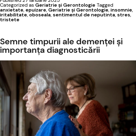
Published
27 ianuarie 2025
îngrijirea
Categorized as
Geriatrie şi Gerontologie
Tagged
unei
anxietate
,
epuizare
,
Geriatrie şi Gerontologie
,
insomnie
,
iritabilitate
,
oboseala
,
sentimentul de neputinta
,
stres
,
persoane
tristete
dragi
Semne timpurii ale demenței și
importanța diagnosticării