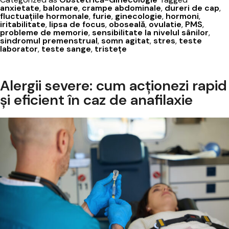
premenst
anxietate
,
balonare
,
crampe abdominale
,
dureri de cap
,
fluctuațiile hormonale
,
furie
,
ginecologie
,
hormoni
,
iritabilitate
,
lipsa de focus
,
oboseală
,
ovulatie
,
PMS
,
probleme de memorie
,
sensibilitate la nivelul sânilor
,
sindromul premenstrual
,
somn agitat
,
stres
,
teste
laborator
,
teste sange
,
tristețe
Alergii severe: cum acționezi rapid
și eficient în caz de anafilaxie