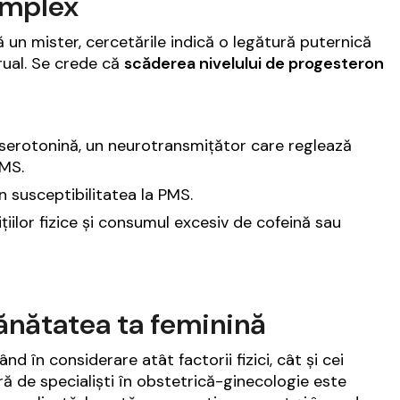
omplex
un mister, cercetările indică o legătură puternică
rual. Se crede că
scăderea nivelului de progesteron
de serotonină, un neurotransmițător care reglează
PMS.
n susceptibilitatea la PMS.
ițiilor fizice și consumul excesiv de cofeină sau
sănătatea ta feminină
d în considerare atât factorii fizici, cât și cei
ră de specialiști în obstetrică-ginecologie este