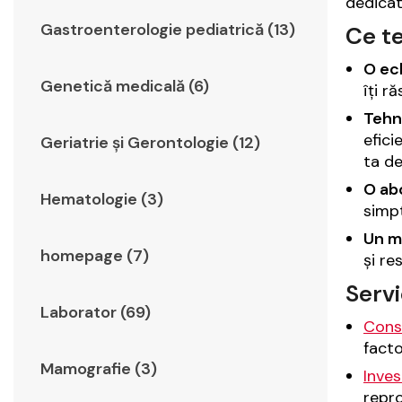
dedicat
Gastroenterologie pediatrică (13)
Ce te
O ec
Genetică medicală (6)
îți r
Tehn
efici
Geriatrie şi Gerontologie (12)
ta de
O ab
Hematologie (3)
simpt
Un me
homepage (7)
și re
Servi
Laborator (69)
Cons
facto
Mamografie (3)
Inves
repro