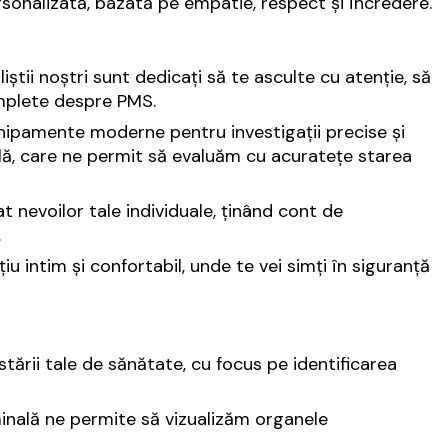
sonalizată, bazată pe empatie, respect și încredere.
liștii noștri sunt dedicați să te asculte cu atenție, să
complete despre PMS.
hipamente moderne pentru investigații precise și
ală, care ne permit să evaluăm cu acuratețe starea
t nevoilor tale individuale, ținând cont de
.
țiu intim și confortabil, unde te vei simți în siguranță
stării tale de sănătate, cu focus pe identificarea
inală ne permite să vizualizăm organele