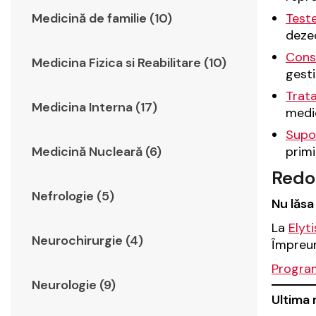
Test
Medicină de familie (10)
dezec
Consi
Medicina Fizica si Reabilitare (10)
gesti
Trat
Medicina Interna (17)
medic
Supo
primi
Medicină Nucleară (6)
Redob
Nefrologie (5)
Nu lăsa
La
Elyt
Neurochirurgie (4)
Împreun
Program
Neurologie (9)
Ultima 