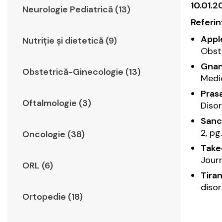
10.01.2
Neurologie Pediatrică (13)
Referin
Apple
Nutriție și dietetică (9)
Obst
Gnan
Obstetrică-Ginecologie (13)
Medi
Prasa
Oftalmologie (3)
Diso
Sanch
2, pg
Oncologie (38)
Take
Jour
ORL (6)
Tiran
diso
Ortopedie (18)