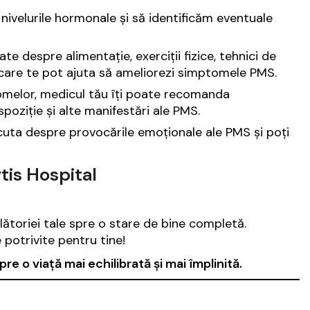
 nivelurile hormonale și să identificăm eventuale
zate despre alimentație, exerciții fizice, tehnici de
ță care te pot ajuta să ameliorezi simptomele PMS.
tomelor, medicul tău îți poate recomanda
oziție și alte manifestări ale PMS.
discuta despre provocările emoționale ale PMS și poți
tis Hospital
ălătoriei tale spre o stare de bine completă.
potrivite pentru tine!
pre o viață mai echilibrată și mai împlinită.