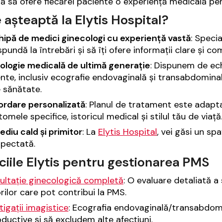
ă să ofere fiecărei paciente o experiență medicală per
 așteaptă la Elytis Hospital?
hipă de medici ginecologi cu experiență vastă
: Specia
ăspundă la întrebări și să îți ofere informații clare și 
ologie medicală de ultimă generație
: Dispunem de ec
ente, inclusiv ecografie endovaginală și transabdomin
 sănătate.
ordare personalizată
: Planul de tratament este adapta
omele specifice, istoricul medical și stilul tău de viață
diu cald și primitor
: La
Elytis Hospital
, vei găsi un spa
spectată.
ciile Elytis pentru gestionarea PMS
ultație ginecologică completă
: O evaluare detaliată a 
rilor care pot contribui la PMS.
tigații imagistice
: Ecografia endovaginală/transabdom
ductive și să excludem alte afecțiuni.