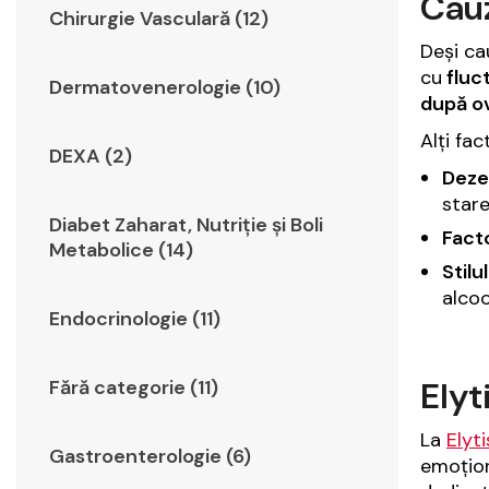
Cau
Chirurgie Vasculară (12)
Deși ca
cu
fluc
Dermatovenerologie (10)
după ov
Alți fac
DEXA (2)
Dezec
stare
Diabet Zaharat, Nutriţie şi Boli
Facto
Metabolice (14)
Stilu
alco
Endocrinologie (11)
Elyt
Fără categorie (11)
La
Elyt
Gastroenterologie (6)
emoțion