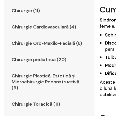
Cum
Chirurgie (11)
Sindro
femeie.
Chirurgie Cardiovasculară (4)
Schim
Disco
Chirurgie Oro-Maxilo-Facială (6)
persi
Tulb
Chirurgie pediatrica (20)
Modif
Dific
Chirurgie Plastică, Estetică şi
Microchirurgie Reconstructivă
Aceste
(3)
o lună 
debilit
Chirurgie Toracică (11)