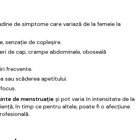
udine de simptome care variază de la femeie la
rie, senzație de copleșire.
 dureri de cap, crampe abdominale, oboseală
iri frecvente.
ea sau scăderea apetitului.
focus.
ainte de menstruație
și pot varia în intensitate de la
ență, în timp ce pentru altele, poate fi o afecțiune
rofesională.