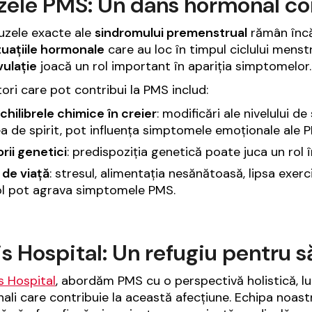
zele PMS: Un dans hormonal c
uzele exacte ale
sindromului premenstrual
rămân încă 
tuațiile hormonale
care au loc în timpul ciclului menst
ulație
joacă un rol important în apariția simptomelor.
tori care pot contribui la PMS includ:
hilibrele chimice în creier
: modificări ale nivelului 
a de spirit, pot influența simptomele emoționale ale 
rii genetici
: predispoziția genetică poate juca un rol î
l de viață
: stresul, alimentația nesănătoasă, lipsa exerc
ol pot agrava simptomele PMS.
is Hospital: Un refugiu pentru 
is Hospital
, abordăm PMS cu o perspectivă holistică, luân
ali care contribuie la această afecțiune. Echipa noast