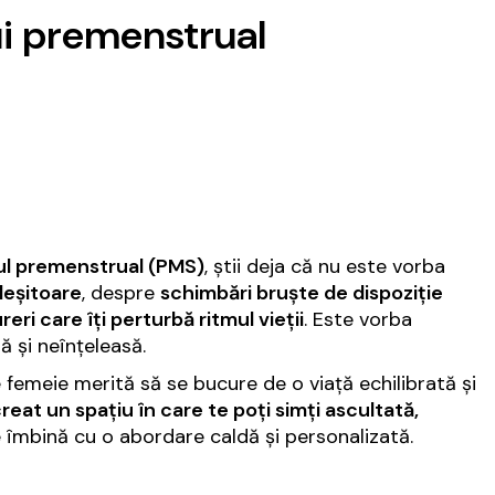
ui premenstrual
l premenstrual (PMS)
, știi deja că nu este vorba
leșitoare
, despre
schimbări bruște de dispoziție
reri care îți perturbă ritmul vieții
. Este vorba
ă și neînțeleasă.
 femeie merită să se bucure de o viață echilibrată și
eat un spațiu în care te poți simți ascultată,
e îmbină cu o abordare caldă și personalizată.