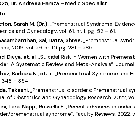
025
,
Dr. Andreea Hamza – Medic Specialist
țe
:
ton, Sarah M. (Dr.).
„Premenstrual Syndrome: Evidenc
etrics and Gynecology
, vol. 61, nr. 1, pg. 52 – 61.
asambanthan, Sai, Datta, Shree.
„Premenstrual synd
cine
, 2019, vol. 29, nr. 10, pg. 281 – 285.
d, Divya, et. al.
„Suicidal Risk in Women with Premens
rder: A Systematic Review and Meta-Analysis”.
Journal
ez, Barbara N., et. al.
„Premenstrual Syndrome and Exe
. 348 – 364.
da, Takashi.
„Premenstrual disorders: Premenstrual s
nal of Obstetrics and Gynaecology Research
, 2022, vol
ini, Lara, Nappi, Rossella E.
„Recent advances in under
rder/premenstrual syndrome”.
Faculty Reviews
, 2022, vo