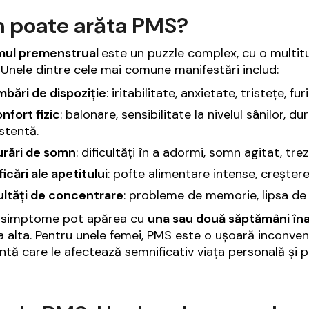
 poate arăta PMS
?
mul premenstrual
este un puzzle complex, cu o multit
 Unele dintre cele mai comune manifestări includ:
bări de dispoziție
: iritabilitate, anxietate, tristețe, fu
nfort fizic
: balonare, sensibilitate la nivelul sânilor,
stentă.
urări de somn
: dificultăți în a adormi, somn agitat, trez
icări ale apetitului
: pofte alimentare intense, creșter
ultăți de concentrare
: probleme de memorie, lipsa de 
 simptome pot apărea cu
una sau două săptămâni în
la alta. Pentru unele femei, PMS este o ușoară inconveni
antă care le afectează semnificativ viața personală și p