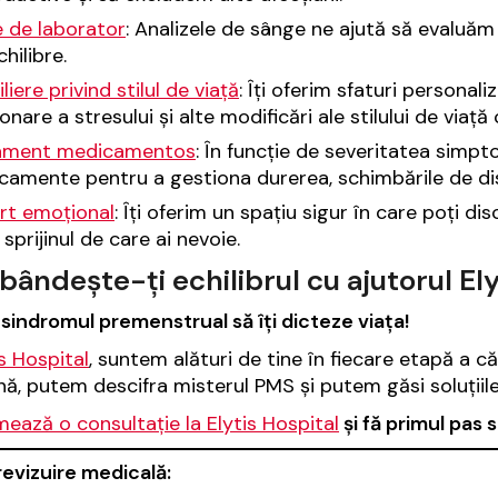
e de laborator
: Analizele de sânge ne ajută să evaluăm
hilibre.
liere privind stilul de viață
: Îți oferim sfaturi personali
onare a stresului și alte modificări ale stilului de via
ament medicamentos
: În funcție de severitatea simp
amente pentru a gestiona durerea, schimbările de disp
rt emoțional
: Îți oferim un spațiu sigur în care poți 
 sprijinul de care ai nevoie.
ândește-ți echilibrul cu ajutorul Ely
 sindromul premenstrual să îți dicteze viața!
is Hospital
, suntem alături de tine în fiecare etapă a c
ă, putem descifra misterul PMS și putem găsi soluțiile 
ează o consultație la Elytis Hospital
și fă primul pas s
revizuire medicală: