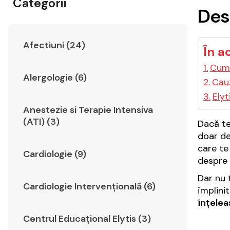
Categorii
Des
Afectiuni (24)
În a
Cum 
Alergologie (6)
Cau
Elyt
Anestezie si Terapie Intensiva
(ATI) (3)
Dacă te
doar de
care te
Cardiologie (9)
despre 
Dar nu 
Cardiologie Intervențională (6)
împlinit
înțelea
Centrul Educațional Elytis (3)