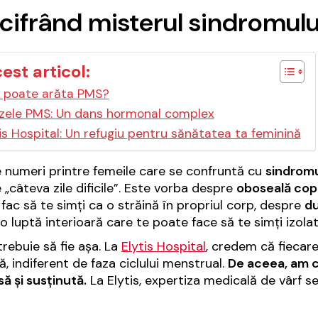
cifrând misterul sindromul
cest articol:
poate arăta PMS?
zele PMS: Un dans hormonal complex
is Hospital: Un refugiu pentru sănătatea ta feminină
 numeri printre femeile care se confruntă cu
sindromu
 „câteva zile dificile”. Este vorba despre
oboseală cop
 fac să te simți ca o străină în propriul corp, despre
du
o luptă interioară care te poate face să te simți izolat
trebuie să fie așa. La
Elytis Hospital
, credem că fiecare
ă, indiferent de faza ciclului menstrual.
De aceea, am cr
să și susținută.
La Elytis, expertiza medicală de vârf s