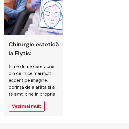
dificultăți în acceptarea
psihologice. În acest
propriului corp. La Elytis
context, microchirurgia
Hospital, reconstrucția
reconstructivă se
sânului după
dovedește a fi o rază
mastectomie devine o…
de speranță, oferind
pacienților șansa la…
Chirurgie estetică
la Elytis:
investește în tine
Într-o lume care pune
din ce în ce mai mult
accent pe imagine,
dorința de a arăta și a
te simți bine în propria
piele este firească. Fie
Vezi mai mult
că vorbim despre
corectarea unor
imperfecțiuni,
remodelarea siluetei