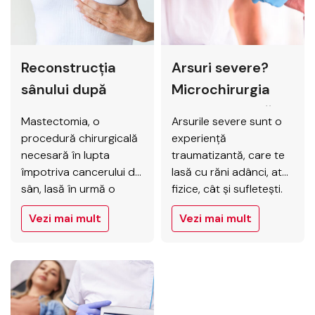
Reconstrucția
Arsuri severe?
sânului după
Microchirurgia
mastectomie |
reconstructivă
Mastectomia, o
Arsurile severe sunt o
Elytis Hospital
poate schimba
procedură chirurgicală
experiență
vieți
necesară în lupta
traumatizantă, care te
împotriva cancerului de
lasă cu răni adânci, atât
sân, lasă în urmă o
fizice, cât și sufletești.
amprentă fizică și
Dincolo de durerea
Vezi mai mult
Vezi mai mult
emoțională profundă.
imediată, victimele se
Dincolo de trauma bolii,
confruntă cu o lungă
femeile se confruntă cu
perioadă de
pierderea unui simbol al
recuperare, marcată de
feminității, cu o imagine
intervenții chirurgicale
de sine afectată și cu
complexe și provocări