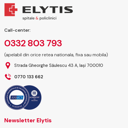
sau reconstrucția unor
zone afectate de
accidente sau boli,
chirurgia estetică și
Call-center:
reconstructivă oferă
0332 803 793
soluții personalizate
pentru o gamă…
(apelabil din orice retea nationala, fixa sau mobila)
Strada Gheorghe Săulescu 43 A, Iași 700010
0770 133 662
Newsletter Elytis