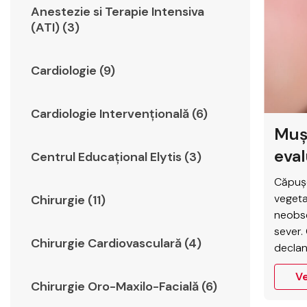
Anestezie si Terapie Intensiva
(ATI) (3)
Cardiologie (9)
Cardiologie Intervențională (6)
Mușc
eva
Centrul Educațional Elytis (3)
Căpușe
vegeta
Chirurgie (11)
neobse
sever.
Chirurgie Cardiovasculară (4)
declan
afecți
Ve
practi
Chirurgie Oro-Maxilo-Facială (6)
simpt