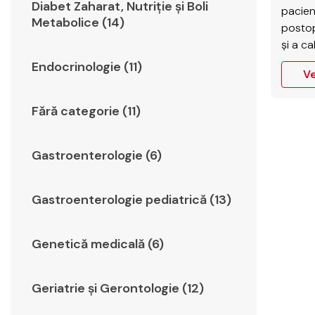
Diabet Zaharat, Nutriţie şi Boli
pacien
Metabolice (14)
postop
și a ca
îngrij
Endocrinologie (11)
Ve
interve
pe…
Fără categorie (11)
Gastroenterologie (6)
Gastroenterologie pediatrică (13)
Genetică medicală (6)
Geriatrie şi Gerontologie (12)