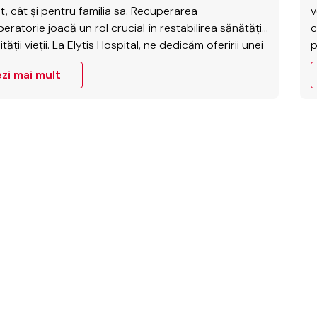
t, cât și pentru familia sa. Recuperarea
v
eratorie joacă un rol crucial în restabilirea sănătății
c
lității vieții. La Elytis Hospital, ne dedicăm oferirii unei
p
iri complete și personalizate, care include nu doar
a
zi mai mult
nția chirurgicală în sine, ci și ghidarea pacientului
l
m