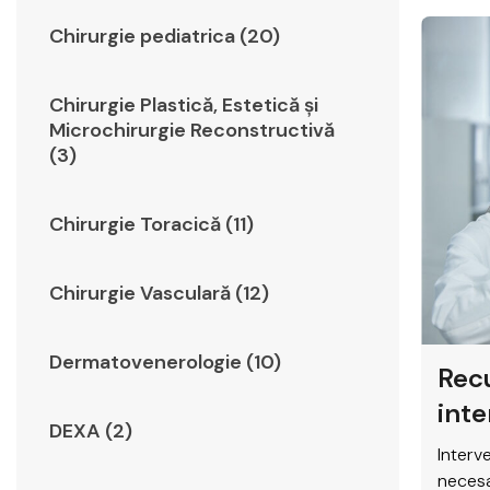
Chirurgie pediatrica (20)
Chirurgie Plastică, Estetică şi
Microchirurgie Reconstructivă
(3)
Chirurgie Toracică (11)
Chirurgie Vasculară (12)
Dermatovenerologie (10)
Rec
inte
DEXA (2)
Elyt
Interv
necesa