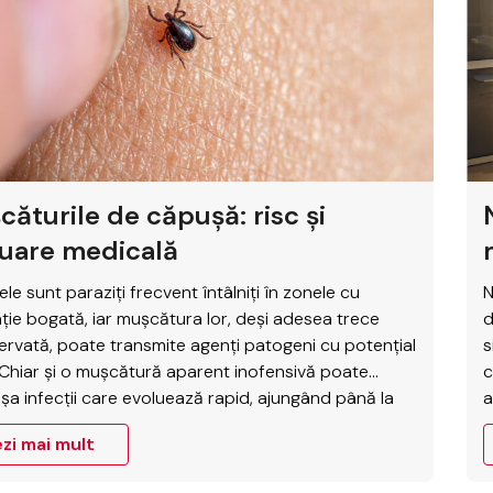
ăturile de căpușă: risc și
luare medicală
le sunt paraziți frecvent întâlniți în zonele cu
N
ție bogată, iar mușcătura lor, deși adesea trece
d
rvată, poate transmite agenți patogeni cu potențial
s
 Chiar și o mușcătură aparent inofensivă poate
c
șa infecții care evoluează rapid, ajungând până la
a
uni neurologice grave sau complicații sistemice. În
c
zi mai mult
că, identificarea precoce a modificărilor locale şi a
s
omelor…