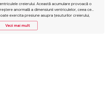
entriculele creierului. Această acumulare provoacă o
reștere anormală a dimensiunii ventriculelor, ceea ce
oate exercita presiune asupra țesuturilor creierului,
fectând funcțiile cognitive, motorii și emoționale. Ce este
Vezi mai mult
ichidul cefalorahidian? Lichidul cefalorahidian circulă în
od normal în jurul creierului și al coloanei vertebrale,…