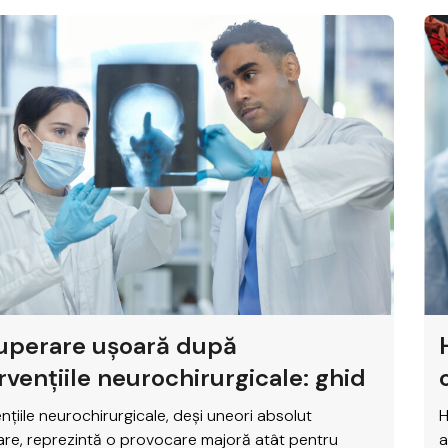
uperare ușoară după
rvențiile neurochirurgicale: ghid
is
ențiile neurochirurgicale, deși uneori absolut
H
re, reprezintă o provocare majoră atât pentru
a