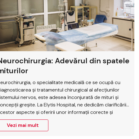
Neurochirurgia: Adevărul din spatele
miturilor
eurochirurgia, o specialitate medicală ce se ocupă cu
iagnosticarea și tratamentul chirurgical al afecțiunilor
istemului nervos, este adesea înconjurată de mituri și
oncepții greșite. La Elytis Hospital, ne dedicăm clarificării
cestor aspecte și oferirii unor informații corecte și
omplete despre neurochirurgie, pentru a ajuta pacienții
Vezi mai mult
ă ia decizii informate cu privire la sănătatea lor. Mituri…