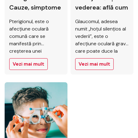
Cauze, simptome
vederea: află cum
și tratament
poți preveni
Pterigionul, este o
Glaucomul, adesea
glaucomul
afecțiune oculară
numit „hoțul silențios al
comună care se
vederii”, este o
manifestă prin
afecțiune oculară gravă
creșterea unei
care poate duce la
membrane
pierderea ireversibilă a
Vezi mai mult
Vezi mai mult
fibrovasculare peste
vederii. Deoarece, în
conjunctivă, țesutul
stadiile incipiente,
transparent care
glaucomul nu prezintă
acoperă sclera (partea
simptome evidente,
albă a ochiului). De
mulți oameni nu sunt
obicei, pterigionul
conștienți de faptul că
apare în partea internă
suferă de această
a ochiului, lângă nas, și
boală până când nu
se poate extinde
este prea târziu. De
treptat spre cornee,
aceea, este crucială