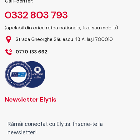
Call-center:
tratării din timp a
0332 803 793
afecțiunilor oculare la
copii. De ce sunt
controalele
(apelabil din orice retea nationala, fixa sau mobila)
oftalmologice…
Strada Gheorghe Săulescu 43 A, Iași 700010
0770 133 662
Newsletter Elytis
Rămâi conectat cu Elytis. Înscrie-te la
newsletter!