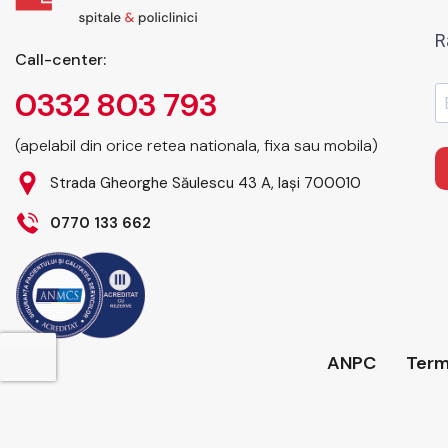
R
Call-center:
0332 803 793
(apelabil din orice retea nationala, fixa sau mobila)
Strada Gheorghe Săulescu 43 A, Iași 700010
0770 133 662
ANPC
Terme