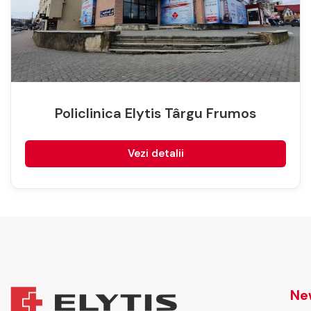
Policlinica Elytis Târgu Frumos
Vezi detalii
New