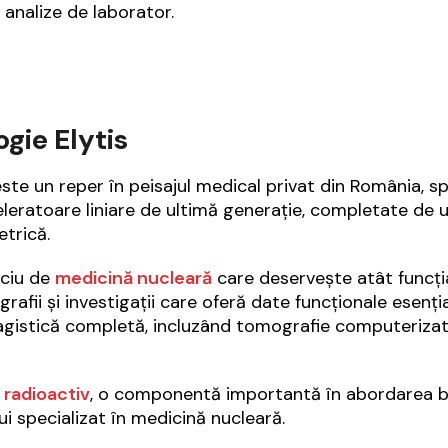
i analize de laborator.
gie Elytis
este un reper în peisajul medical privat din România, sp
leratoare liniare de ultimă generație
, completate de 
etrică.
iciu de
medicină nucleară
care deservește atât funcția
grafii și investigații care oferă date funcționale
esenția
agistică completă, incluzând
tomografie computerizată
 radioactiv
, o componentă importantă în abordarea bo
i specializat în
medicină nucleară
.