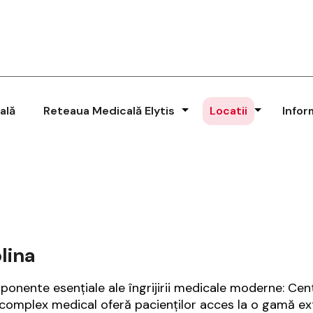
ală
Reteaua Medicală Elytis
Locatii
Infor
olina
ente esențiale ale îngrijirii medicale moderne: Centru
st complex medical oferă pacienților acces la o gamă e