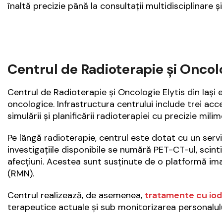
înaltă precizie până la consultații multidisciplinare ș
Centrul de Radioterapie și Oncolo
Centrul de Radioterapie și Oncologie Elytis
din Iași 
oncologice. Infrastructura centrului include trei
acce
simulării și planificării radioterapiei cu precizie milim
Pe lângă radioterapie, centrul este dotat cu un serv
investigațiile disponibile se numără
PET-CT-ul, scinti
afecțiuni. Acestea sunt susținute de o platformă im
(RMN)
.
Centrul realizează, de asemenea,
tratamente cu iod
terapeutice actuale și sub monitorizarea personalulu