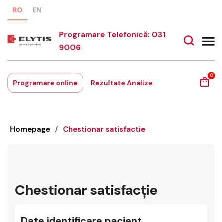
RO
EN
Programare Telefonică: 031
9006
0
Programare online
Rezultate Analize
Homepage
/
Chestionar satisfactie
Chestionar satisfacţie
Date identificare pacient