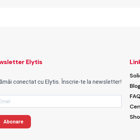
sletter Elytis
Lin
Sol
ămâi conectat cu Elytis. Înscrie-te la newsletter!
Blo
FAQ
Cen
Sho
Abonare