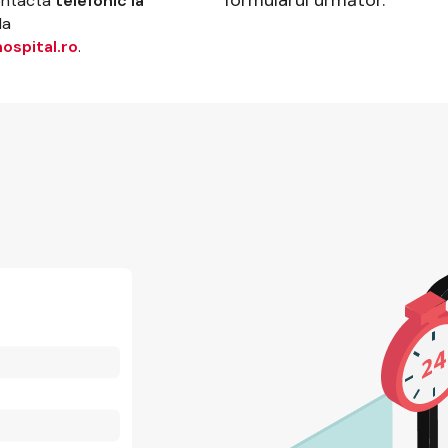
formularul următor.
contacta
telefonic la
la
ospital.ro
.