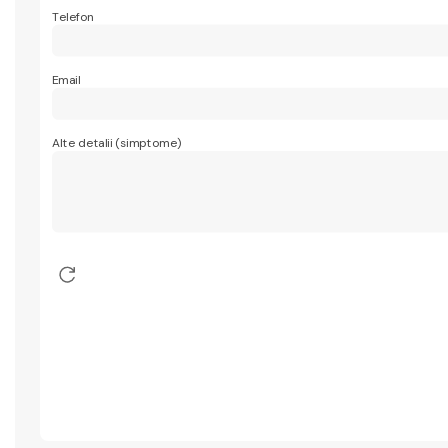
Telefon
Email
Alte detalii (simptome)