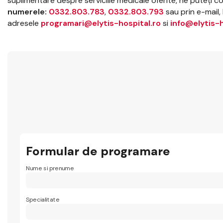
suplimentare despre serviciile medicale oferite, ne puteţi 
numerele:
0332.803.783
,
0332.803.793
sau prin e-mail, 
adresele
programari@elytis-hospital.ro
si
info@elytis-h
Formular de programare
Nume si prenume
Specialitate