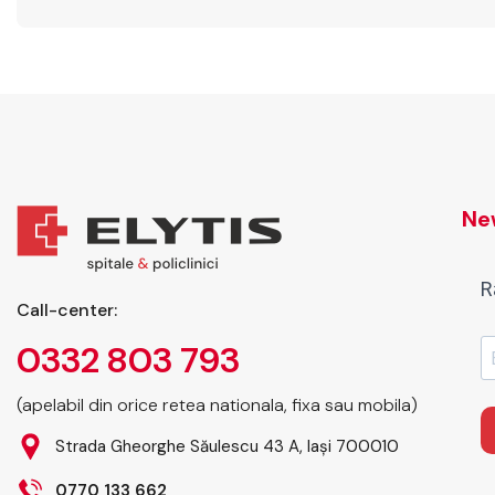
New
R
Call-center:
0332 803 793
(apelabil din orice retea nationala, fixa sau mobila)
Strada Gheorghe Săulescu 43 A, Iași 700010
0770 133 662