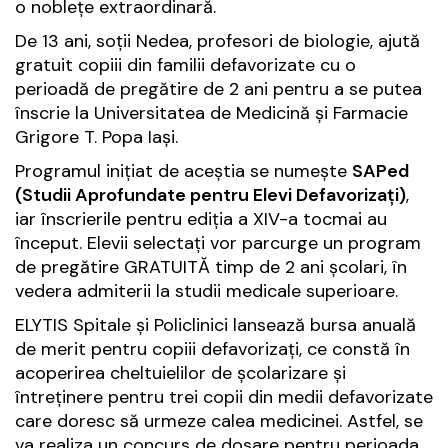
o nobleţe extraordinară.
De 13 ani, soţii Nedea, profesori de biologie, ajută
gratuit copiii din familii defavorizate cu o
perioadă de pregătire de 2 ani pentru a se putea
înscrie la Universitatea de Medicină şi Farmacie
Grigore T. Popa Iaşi.
Programul iniţiat de aceştia se numeşte
SAPed
(Studii Aprofundate pentru Elevi Defavorizaţi)
,
iar înscrierile pentru ediţia a XIV-a tocmai au
început. Elevii selectaţi vor parcurge un program
de pregătire GRATUITĂ timp de 2 ani şcolari, în
vedera admiterii la studii medicale superioare.
ELYTIS Spitale şi Policlinici lansează bursa anuală
de merit pentru copiii defavorizaţi, ce constă în
acoperirea cheltuielilor de şcolarizare şi
întreţinere pentru trei copii din medii defavorizate
care doresc să urmeze calea medicinei. Astfel, se
va realiza un concurs de dosare pentru perioada