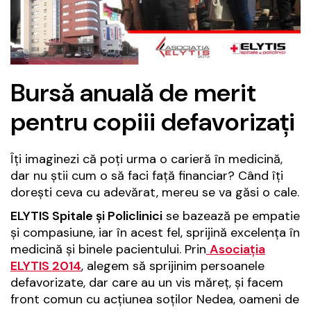
Bursă anuală de merit
pentru copiii defavorizaţi
Îţi imaginezi că poţi urma o carieră în medicină,
dar nu ştii cum o să faci faţă financiar? Când îţi
doreşti ceva cu adevărat, mereu se va găsi o cale.
ELYTIS Spitale şi Policlinici
se bazează pe empatie
şi compasiune, iar în acest fel, sprijină excelenţa în
medicină şi binele pacientului. Prin
Asociaţia
ELYTIS 2014
, alegem să sprijinim persoanele
defavorizate, dar care au un vis măreţ, şi facem
front comun cu acţiunea soţilor Nedea, oameni de