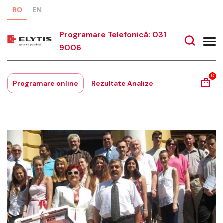
RO
EN
Programare Telefonică: 031
9006
0
Programare online
Rezultate Analize