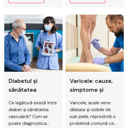
de oameni se confruntă
specialiști renumiți și
cu aceste afecțiuni
tehnologie de ultimă
care pot provoca
generație, Elytis
disconfort, durere,
Hospital asigură
senzație de greutate și
diagnostic precis și
oboseală la nivelul
tratament eficient
picioarelor. Dincolo de
pentru o gamă largă de
impactul vizual,
afecțiuni vasculare. Ce
netratate, varicele pot
este chirurgia
evolua spre complicații
vasculară? Chirurgia
precum inflamații sau
vasculară este
Diabetul și
Varicele: cauze,
chiar…
specialitatea medicală
care…
sănătatea
simptome și
vasculară: soluții
tratament, la
Ce legătură există între
Varicele, acele vene
moderne la Elytis
Elytis Hospital
diabet și sănătatea
dilatate și vizibile de
Hospital
vasculară? Cum se
sub piele, reprezintă o
poate diagnostica
problemă comună ce