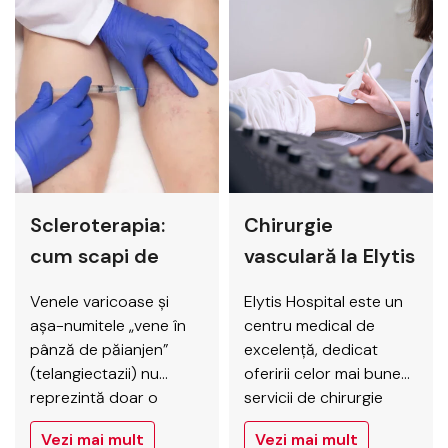
Este un instrument
deoarece poate duce
esențial în diagnosticul
la complicații grave,
precoce și
inclusiv embolia
monitorizarea
pulmonară, care poate
tratamentului pentru
pune viața în pericol.
afecțiuni precum
Simptomele TVP nu
tromboza venoasă
sunt întotdeauna
profundă, insuficiența
evidente: durerea sau
venoasă,
umflarea piciorului pot
Scleroterapia:
Chirurgie
arteroscleroza sau
fi subtile și ușor…
bolile arteriale
cum scapi de
vasculară la Elytis
periferice. Datorită
venele inestetice
Hospital
siguranței și acurateței,
Venele varicoase și
Elytis Hospital este un
și dureroase?
ecografia Doppler…
așa-numitele „vene în
centru medical de
pânză de păianjen”
excelență, dedicat
(telangiectazii) nu
oferirii celor mai bune
reprezintă doar o
servicii de chirurgie
problemă estetică, ci și
vasculară din regiune.
Vezi mai mult
Vezi mai mult
una medicală. Milioane
Cu o echipă de