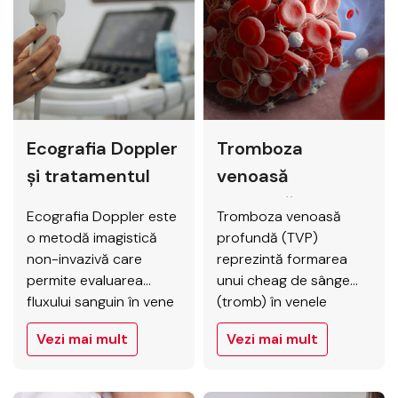
arterială avansată și
inferioare, cauzând
poate avea consecințe
reducerea fluxului
severe asupra
sanguin. La Elytis,
mobilității, calității vieții
înțelegem impactul pe
și supraviețuirii
care această afecțiune
pacientului. Intervențiile
îl poate avea asupra
precoce și corect
calității vieții și oferim
Ecografia Doppler
Tromboza
alese, inclusiv chirurgia
soluții avansate…
vasculară (bypass
și tratamentul
venoasă
aorto-femural),…
bolilor vasculare
profundă: factori
Ecografia Doppler este
Tromboza venoasă
de risc, simptome
o metodă imagistică
profundă (TVP)
și tratamente
non-invazivă care
reprezintă formarea
permite evaluarea
unui cheag de sânge
eficiente
fluxului sanguin în vene
(tromb) în venele
și artere, identificând
profunde ale
Vezi mai mult
Vezi mai mult
modificările sau
picioarelor sau, mai rar,
obstrucțiile care pot
ale brațelor. Este o
duce la boli vasculare.
afecțiune serioasă,