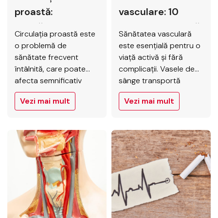
proastă:
vasculare: 10
adevăruri și
semne de alarmă
Circulația proastă este
Sănătatea vasculară
mituri despre
o problemă de
este esențială pentru o
sănătatea
sănătate frecvent
viață activă și fără
întâlnită, care poate
complicații. Vasele de
vasculară
afecta semnificativ
sânge transportă
calitatea vieții. În
oxigen și nutrienți către
Vezi mai mult
Vezi mai mult
continuare, vom
toate părțile corpului.
explora în detaliu ce
Problemele vasculare
înseamnă să ai o
pot avea consecințe
circulație proastă, vom
grave, de aceea este
demonta mituri și vom
esențial să
oferi informații
recunoaștem
esențiale despre cauze,
simptomele timpurii și
simptome și tratamente
să căutăm ajutor
eficiente, inclusiv
medical specializat. La
serviciile de chirurgie
Elytis Hospital, echipa