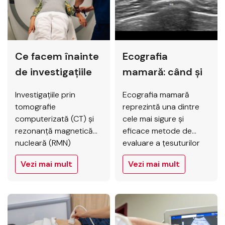
superioară, detalii
țesuturilor, permițând
anatomice fine și
medicilor să identifice
imagini mai clare,
modificări încă din
esențiale pentru…
stadii incipiente ale
Ce facem înainte
Ecografia
bolilor. La Elytis
Hospital, pacienții din
de investigațiile
mamară: când și
Iași…
CT și RMN: ghid
de ce este
Investigațiile prin
Ecografia mamară
practic pentru
recomandată?
tomografie
reprezintă una dintre
pacient
computerizată (CT) și
cele mai sigure și
rezonanță magnetică
eficace metode de
nucleară (RMN)
evaluare a țesuturilor
constituie instrumente
mamare, fiind
Vezi mai mult
Vezi mai mult
fundamentale în
recomandată atât în
diagnosticarea
profilaxia cancerului de
afecțiunilor interne,
sân, cât și în
oferind imagini detaliate
investigarea
ale structurilor
modificărilor clinice sau