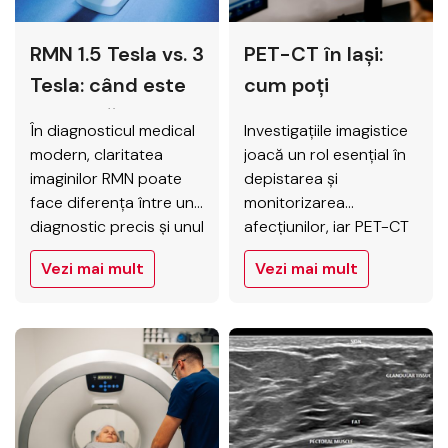
RMN 1.5 Tesla vs. 3
PET-CT în Iași:
Tesla: când este
cum poți
esențială
beneficia de
În diagnosticul medical
Investigațiile imagistice
claritatea
decontare CAS și
modern, claritatea
joacă un rol esențial în
superioară pentru
care este rolul lui
imaginilor RMN poate
depistarea și
face diferența între un
monitorizarea
diagnostic?
în diagnosticul
diagnostic precis și unul
afecțiunilor, iar PET-CT
precoce?
incert. Alegerea
reprezintă una dintre
Vezi mai mult
Vezi mai mult
aparatului RMN potrivit
cele mai avansate
– 1.5 Tesla sau 3 Tesla –
metode disponibile în
influențează direct
prezent. Această
acuratețea examinării,
tehnologie combină
mai ales în afecțiuni
informațiile anatomice
neurologice și
oferite de CT cu date
articulare. RMN-ul de 3
despre activitatea
Tesla oferă rezoluție
metabolică a