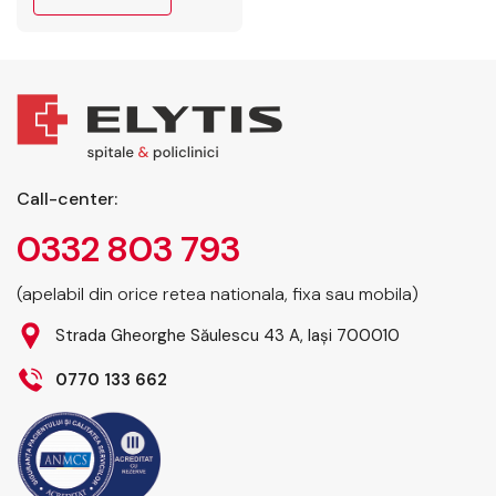
în stadii avansate din
cauza simptomatologiei
nespecifice.
Diagnosticarea se
bazează pe o
combinație de
investigații imagistice,
teste de laborator și
Call-center:
examinări
0332 803 793
histopatologice.
Tratamentul este
complex, implicând
(apelabil din orice retea nationala, fixa sau mobila)
frecvent abordări
Strada Gheorghe Săulescu 43 A, Iași 700010
chirurgicale radicale,
chimioterapie și, în
0770 133 662
cazuri selecționate,
terapii țintite. …