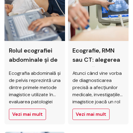
anatomice fără
imagistice identificate
intervenții chirurgicale.
prin mamografie sau
O bună orientare a
examen palpator. În
pacientului contribuie la
contextul actual, cu o
obținerea unor
incidență în creștere a
rezultate de calitate și
afecțiunilor mamare și
la minimizarea
cu preocuparea
Rolul ecografiei
Ecografie, RMN
eventualelor
crescândă pentru
disconforturi. Scopul
diagnostic…
abdominale și de
sau CT: alegerea
acestui articol este să
pelvis în
corectă
ofere explicații clare și
Ecografia abdominală și
Atunci când vine vorba
depistarea
practice despre cum…
de pelvis reprezintă una
de diagnosticarea
afecțiunilor
dintre primele metode
precisă a afecțiunilor
imagistice utilizate în
medicale, investigațiile
digestive
evaluarea patologiei
imagistice joacă un rol
digestive. Prin
crucial. Ecografia,
Vezi mai mult
Vezi mai mult
accesibilitatea, lipsa
rezonanța magnetică
radiațiilor ionizante și
nucleară (RMN) și
capacitatea de a
tomografia