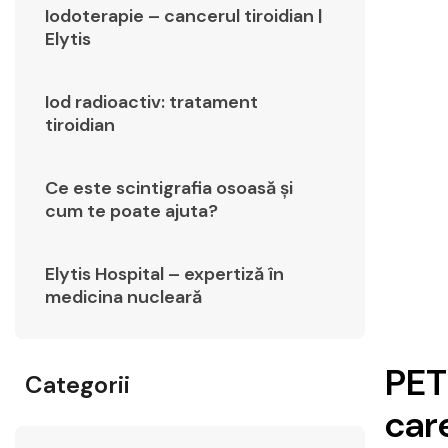
Iodoterapie – cancerul tiroidian |
Elytis
Iod radioactiv: tratament
tiroidian
Ce este scintigrafia osoasă și
cum te poate ajuta?
Elytis Hospital – expertiză în
medicina nucleară
PET
Categorii
care