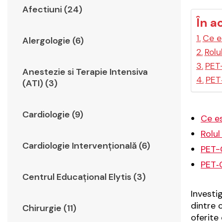
Afectiuni (24)
În a
Ce e
Alergologie (6)
Rolu
PET-
Anestezie si Terapie Intensiva
PET‑
(ATI) (3)
Cardiologie (9)
Ce e
Rolul
Cardiologie Intervențională (6)
PET-C
PET‑C
Centrul Educațional Elytis (3)
Investi
dintre 
Chirurgie (11)
oferite