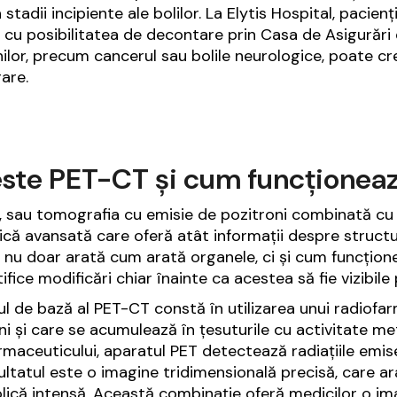
 stadii incipiente ale bolilor. La Elytis Hospital, pacienț
cu posibilitatea de decontare prin Casa de Asigurări
nilor, precum cancerul sau bolile neurologice, poate cr
are.
ste PET-CT și cum funcționea
 sau tomografia cu emisie de pozitroni combinată cu 
ică avansată care oferă atât informații despre structur
nu doar arată cum arată organele, ci și cum funcțione
tifice modificări chiar înainte ca acestea să fie vizibil
iul de bază al PET-CT constă în utilizarea unui radiof
ni și care se acumulează în țesuturile cu activitate m
rmaceuticului, aparatul PET detectează radiațiile emise
ultatul este o imagine tridimensională precisă, care ar
ică intensă. Această combinație oferă medicilor o ima