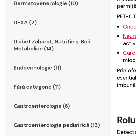
Dermatovenerologie (10)
permițâ
PET-CT 
DEXA (2)
Onco
Neur
Diabet Zaharat, Nutriţie şi Boli
activ
Metabolice (14)
Card
mioca
Endocrinologie (11)
Prin of
esenția
îmbunăt
Fără categorie (11)
Gastroenterologie (6)
Rolu
Gastroenterologie pediatrică (13)
Detecta