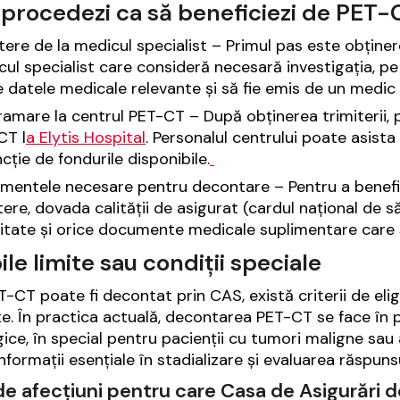
procedezi ca să beneficiezi de PET-
tere de la medicul specialist – Primul pas este obține
ul specialist care consideră necesară investigația, pe 
 datele medicale relevante și să fie emis de un medic 
amare la centrul PET-CT – După obținerea trimiterii,
CT l
a Elytis Hospital
. Personalul centrului poate asista p
ncție de fondurile disponibile.
mentele necesare pentru decontare – Pentru a benefic
tere, dovada calității de asigurat (cardul național de
itate și orice documente medicale suplimentare care 
ile limite sau condiții speciale
T-CT poate fi decontat prin CAS, există criterii de elig
e. În practica actuală, decontarea PET-CT se face în pr
ice, în special pentru pacienții cu tumori maligne sau 
nformații esențiale în stadializare și evaluarea răspuns
 de afecțiuni pentru care Casa de Asigurăr