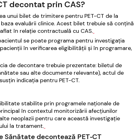
CT decontat prin CAS?
rea unui bilet de trimitere pentru PET-CT de la
baza evaluării clinice. Acest bilet trebuie să conțină
aflat în relație contractuală cu CAS.
 pacientul se poate programa pentru investigația
acienții în verificarea eligibilității și în programare,
ia de decontare trebuie prezentate: biletul de
 sănătate sau alte documente relevante), actul de
susțin indicația pentru PET-CT.
ibilitate stabilite prin programele naționale de
incipal în contextul monitorizării afecțiunilor
alte neoplazii pentru care această investigație
ului la tratament.
i de Sănătate decontează PET‑CT