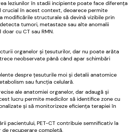
ea leziunilor în stadii incipiente poate face diferența
ol crucial în acest context, deoarece permite
ca modificările structurale să devină vizibile prin
detecta tumori, metastaze sau alte anomalii
il doar cu CT sau RMN.
turii organelor și țesuturilor, dar nu poate arăta
ot trece neobservate până când apar schimbări
ente despre țesuturile moi și detalii anatomice
etabolism sau funcția celulară.
cise ale anatomiei organelor, dar adaugă și
cest lucru permite medicilor să identifice zone cu
alizate și să monitorizeze eficiența terapiei în
rii pacientului, PET-CT contribuie semnificativ la
or de recuperare completă.