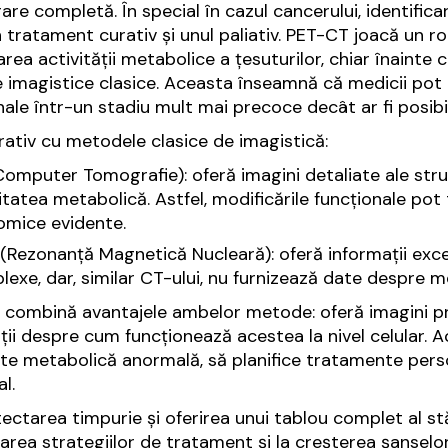
are completă. În special în cazul cancerului, identificar
n tratament curativ și unul paliativ. PET-CT joacă un r
area activității metabolice a țesuturilor, chiar înainte 
imagistice clasice. Aceasta înseamnă că medicii pot 
nale într-un stadiu mult mai precoce decât ar fi posib
tiv cu metodele clasice de imagistică:
omputer Tomografie): oferă imagini detaliate ale struc
itatea metabolică. Astfel, modificările funcționale p
omice evidente.
Rezonanță Magnetică Nucleară): oferă informații excel
exe, dar, similar CT-ului, nu furnizează date despre m
combină avantajele ambelor metode: oferă imagini pre
ții despre cum funcționează acestea la nivel celular. A
ate metabolică anormală, să planifice tratamente person
l.
tectarea timpurie și oferirea unui tablou complet al stă
area strategiilor de tratament și la creșterea șansel