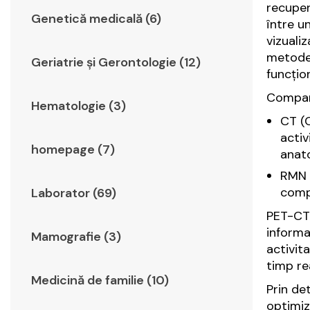
recuper
Genetică medicală (6)
între u
vizualiz
metode 
Geriatrie şi Gerontologie (12)
funcțio
Compara
Hematologie (3)
CT (C
activ
homepage (7)
anat
RMN (
compl
Laborator (69)
PET-CT 
informa
Mamografie (3)
activit
timp rea
Medicină de familie (10)
Prin de
optimiz