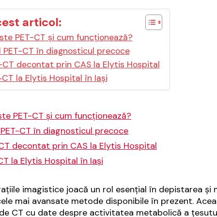
cest articol:
ste PET-CT și cum funcționează?
l PET-CT în diagnosticul precoce
CT decontat prin CAS la Elytis Hospital
CT la Elytis Hospital în Iași
ste PET-CT și cum funcționează?
 PET-CT în diagnosticul precoce
T decontat prin CAS la Elytis Hospital
T la Elytis Hospital în Iași
gațiile imagistice joacă un rol esențial în depistarea și
cele mai avansate metode disponibile în prezent. Ace
 de CT cu date despre activitatea metabolică a țesuturi