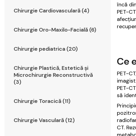
încă din
Chirurgie Cardiovasculară (4)
PET-CT 
afecțiu
recuper
Chirurgie Oro-Maxilo-Facială (6)
Chirurgie pediatrica (20)
Ce e
Chirurgie Plastică, Estetică şi
PET-CT,
Microchirurgie Reconstructivă
imagist
(3)
PET-CT 
să iden
Chirurgie Toracică (11)
Princip
pozitro
Chirurgie Vasculară (12)
radiofa
CT. Rez
metabol