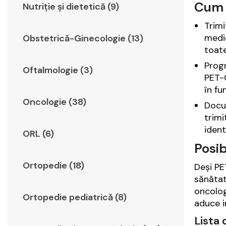
Cum 
Nutriție și dietetică (9)
Trimi
medic
Obstetrică-Ginecologie (13)
toate
Progr
Oftalmologie (3)
PET-
în fu
Oncologie (38)
Docu
trimi
ident
ORL (6)
Posib
Ortopedie (18)
Deși PE
sănătat
oncolog
Ortopedie pediatrică (8)
aduce i
Lista