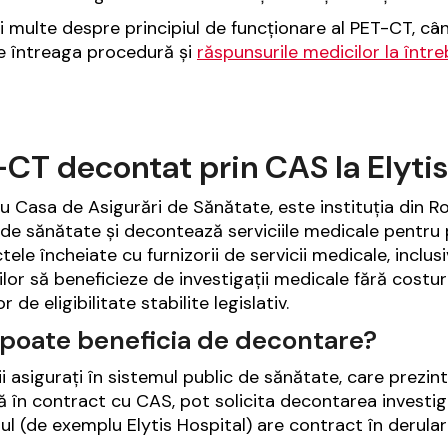
i multe despre principiul de funcționare al PET-CT, c
 întreaga procedură și
răspunsurile medicilor la într
CT decontat prin CAS la Elytis
u Casa de Asigurări de Sănătate, este instituția din R
 de sănătate și decontează serviciile medicale pentru p
tele încheiate cu furnizorii de servicii medicale, inclu
ilor să beneficieze de investigații medicale fără costur
lor de eligibilitate stabilite legislativ.
 poate beneficia de decontare?
ii asigurați în sistemul public de sănătate, care prezin
ă în contract cu CAS, pot solicita decontarea investi
rul (de exemplu Elytis Hospital) are contract în derula