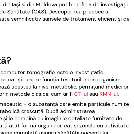
ii din Iași și din Moldova pot beneficia de investigații
 de Sănătate (CAS). Descoperirea precoce a
ește semnificativ șansele de tratament eficient și de
ză?
computer tomografie, este o investigație
a, cât și despre funcția țesuturilor din organism.
ază acestea la nivel metabolic, permițând medicilor
e prin metode clasice, cum ar fi
CT-ul
sau
RMN-ul
.
armaceutic – o substanță care emite particule numite
etabolică crescută. După administrarea
 și le combină cu imaginile detaliate furnizate de
ată atât forma organelor, cât și zonele cu activitate
gine completă asupra sănătății pacientului,