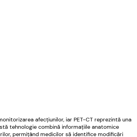
 monitorizarea afecțiunilor, iar PET-CT reprezintă una
astă tehnologie combină informațiile anatomice
lor, permițând medicilor să identifice modificări