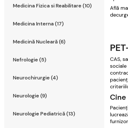
Medicina Fizica si Reabilitare (10)
Află ma
decurge
Medicina Interna (17)
Medicină Nucleară (6)
PET-
CAS, sa
Nefrologie (5)
sociale
contrac
Neurochirurgie (4)
pacienț
criterii
Neurologie (9)
Cine
Pacienț
Neurologie Pediatrică (13)
lucreaz
furnizo