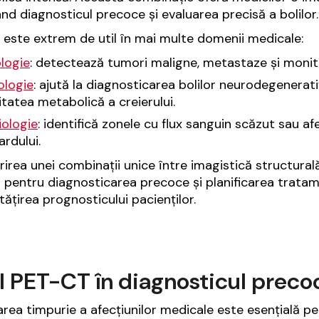
nd diagnosticul precoce și evaluarea precisă a bolilor.
este extrem de util în mai multe domenii medicale:
logie
: detectează tumori maligne, metastaze și monit
ologie
: ajută la diagnosticarea bolilor neurodegenera
itatea metabolică a creierului.
iologie
: identifică zonele cu flux sanguin scăzut sau af
rdului.
erirea unei combinații unice între imagistică structur
l pentru diagnosticarea precoce și planificarea tratam
ățirea prognosticului pacienților.
l PET-CT în diagnosticul preco
rea timpurie a afecțiunilor medicale este esențială pe