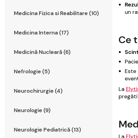
Rezu
un ra
Medicina Fizica si Reabilitare (10)
Medicina Interna (17)
Ce t
Scint
Medicină Nucleară (6)
Pacie
Este 
Nefrologie (5)
event
La
Elyt
Neurochirurgie (4)
pregăti
Neurologie (9)
Medi
Neurologie Pediatrică (13)
La
Elyt