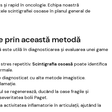
s și rapid în oncologie. Echipa noastră
ele scintigrafiei osoase în planul general de
ate prin această metodă
 este utilă în diagnosticarea și evaluarea unei game
 stres repetitiv.
Scintigrafia osoasă
poate identifica
ormale.
l de diagnosticat cu alte metode imagistice.
lamație.
l se regenerează, ducând la oase fragile și
everitatea bolii Paget.
 activitatea inflamatorie în articulații, ajutând la