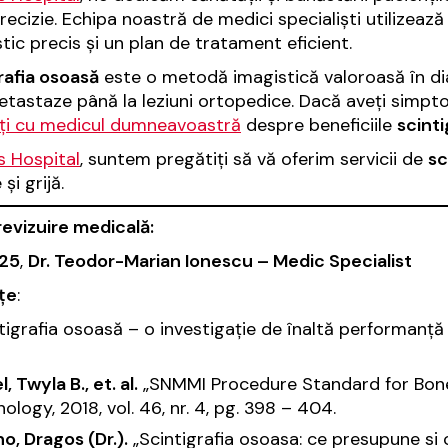
precizie. Echipa noastră de medici specialiști utilizea
tic precis și un plan de tratament eficient.
rafia osoasă
este o metodă imagistică valoroasă în di
etastaze până la leziuni ortopedice. Dacă aveți simpt
ți cu medicul dumneavoastră
despre beneficiile
scinti
is Hospital
, suntem pregătiți să vă oferim servicii de
sc
 și grijă.
revizuire medicală:
025
,
Dr. Teodor-Marian Ionescu – Medic Specialist
țe
:
tigrafia osoasă – o investigație de înaltă performanț
l, Twyla B., et. al.
„SNMMI Procedure Standard for Bone
nology
, 2018, vol. 46, nr. 4, pg. 398 – 404.
o, Dragos (Dr.).
„Scintigrafia osoasa: ce presupune s