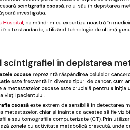
ecesară
scintigrafia osoasă
, rolul său în depistarea me
ășoară investigația.
is Hospital
, ne mândrim cu expertiza noastră în medicin
i înalte standarde, utilizând tehnologie de ultimă gene
l scintigrafiei în depistarea m
azele osoase
reprezintă răspândirea celulelor cancer
ație este frecventă în diverse tipuri de cancer, cum ar f
 a metastazelor osoase este crucială pentru a iniția
a vieții pacientului.
rafia osoasă
este extrem de sensibilă în detectarea mod
a metastazelor, chiar și înainte ca acestea să fie vizib
afiile sau tomografiile computerizate (CT). Prin utiliza
iază zonele cu activitate metabolică crescută, unde ce