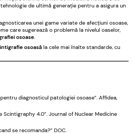
ză tehnologie de ultimă generație pentru a asigura un
agnosticarea unei game variate de afecțiuni osoase,
ome care sugerează o problemă la nivelul oaselor,
grafiei osoase
.
intigrafie osoasă
la cele mai înalte standarde, cu
ă pentru diagnosticul patologiei osoase”.
Affidea
,
 Scintigraphy 4.0”.
Journal of Nuclear Medicine
i cand se recomanda?” DOC.