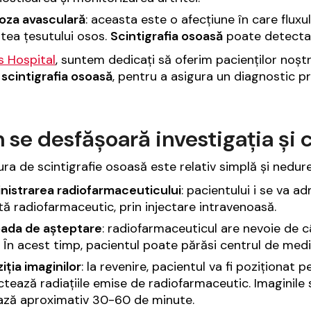
oza avasculară
: aceasta este o afecțiune în care flux
tea țesutului osos.
Scintigrafia osoasă
poate detecta n
is Hospital
, suntem dedicați să oferim pacienților noșt
v
scintigrafia osoasă
, pentru a asigura un diagnostic p
se desfășoară investigația și c
ra de scintigrafie osoasă este relativ simplă și nedure
nistrarea radiofarmaceuticului
: pacientului i se va 
ă radiofarmaceutic, prin injectare intravenoasă.
oada de așteptare
: radiofarmaceuticul are nevoie de c
 În acest timp, pacientul poate părăsi centrul de medi
iția imaginilor
: la revenire, pacientul va fi poziționa
tează radiațiile emise de radiofarmaceutic. Imaginile 
ază aproximativ 30-60 de minute.