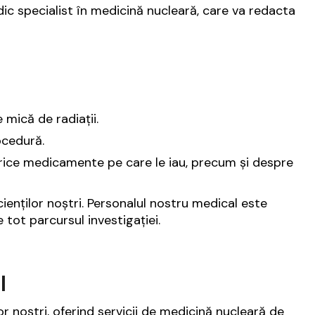
dic specialist în medicină nucleară, care va redacta
 mică de radiații.
ocedură.
rice medicamente pe care le iau, precum și despre
ienților noștri. Personalul nostru medical este
 tot parcursul investigației.
l
or noștri, oferind servicii de medicină nucleară de