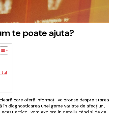
cum te poate ajuta?
ntul
leară care oferă informații valoroase despre starea
 în diagnosticarea unei game variate de afecțiuni,
 acest articol, vom explora în detaliu când și de ce