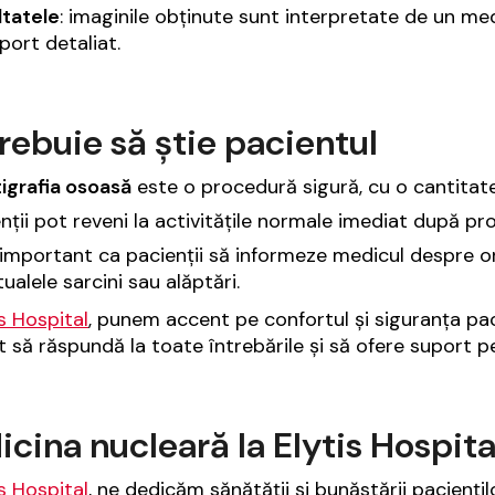
ltatele
: imaginile obținute sunt interpretate de un me
port detaliat.
rebuie să știe pacientul
igrafia osoasă
este o procedură sigură, cu o cantitate
nții pot reveni la activitățile normale imediat după pr
important ca pacienții să informeze medicul despre o
ualele sarcini sau alăptări.
is Hospital
, punem accent pe confortul și siguranța pac
t să răspundă la toate întrebările și să ofere suport pe
cina nucleară la Elytis Hospita
is Hospital
, ne dedicăm sănătății și bunăstării paciențil