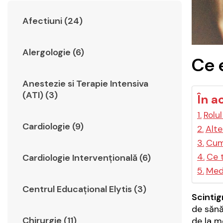
Afectiuni (24)
Alergologie (6)
Ce 
Anestezie si Terapie Intensiva
(ATI) (3)
În a
Rolu
Cardiologie (9)
Alte
Cum 
Ce t
Cardiologie Intervențională (6)
Medi
Centrul Educațional Elytis (3)
Scintig
de sănă
Chirurgie (11)
de la m