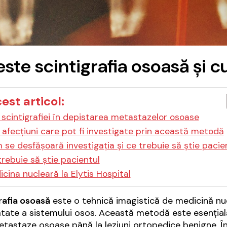
este scintigrafia osoasă și 
cest articol:
l scintigrafiei în depistarea metastazelor osoase
 afecțiuni care pot fi investigate prin această metodă
se desfășoară investigația și ce trebuie să știe pacie
rebuie să știe pacientul
cina nucleară la Elytis Hospital
rafia osoasă
este o tehnică imagistică de medicină nuc
tate a sistemului osos. Această metodă este esențială
etastaze osoase până la leziuni ortopedice benigne. În