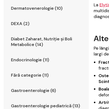
La
Elyt
Dermatovenerologie (10)
multidi
diagnos
DEXA (2)
Alte
Diabet Zaharat, Nutriţie şi Boli
Metabolice (14)
Pe lâng
largi de
Endocrinologie (11)
Fract
fract
Fără categorie (11)
Oste
Scint
Boal
Gastroenterologie (6)
defo
Artri
Gastroenterologie pediatrică (13)
diagn