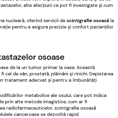
tastazelor, alte afecțiuni ce pot fi investigate și cum
a nucleară, oferind servicii de
scintigrafie osoasă
la
rație pentru a asigura precizie și confort pacienților
etastazelor osoase
oase de la un tumor primar la oase. Această
i cel de sân, prostată, plămâni și rinichi. Depistarea
 un tratament adecvat și pentru a îmbunătăți
ificărilor metabolice ale osului, care pot indica
ile prin alte metode imagistice, cum ar fi
rea radiofarmaceuticelor, scintigrafia osoasă
lulele canceroase se dezvoltă rapid.