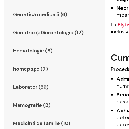
Necr
Genetică medicală (6)
moar
La
Elyt
inclusi
Geriatrie şi Gerontologie (12)
Hematologie (3)
Cum 
homepage (7)
Procedu
Admi
numit
Laborator (69)
Peri
oase.
Mamografie (3)
Achiz
detec
Medicină de familie (10)
dure