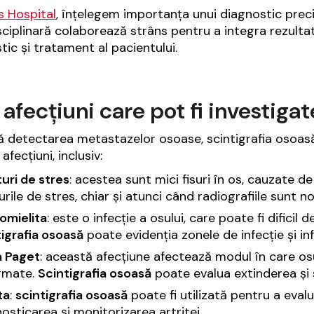
is Hospital
, înțelegem importanța unui diagnostic preci
sciplinară colaborează strâns pentru a integra rezultat
tic și tratament al pacientului.
 afecțiuni care pot fi investig
ă detectarea metastazelor osoase, scintigrafia osoasă
 afecțiuni, inclusiv:
uri de stres
: acestea sunt mici fisuri în os, cauzate de
urile de stres, chiar și atunci când radiografiile sunt n
omielita
: este o infecție a osului, care poate fi difici
igrafia osoasă
poate evidenția zonele de infecție și inf
a Paget
: această afecțiune afectează modul în care osu
rmate.
Scintigrafia osoasă
poate evalua extinderea și s
ta
:
scintigrafia osoasă
poate fi utilizată pentru a evalua
osticarea și monitorizarea artritei.