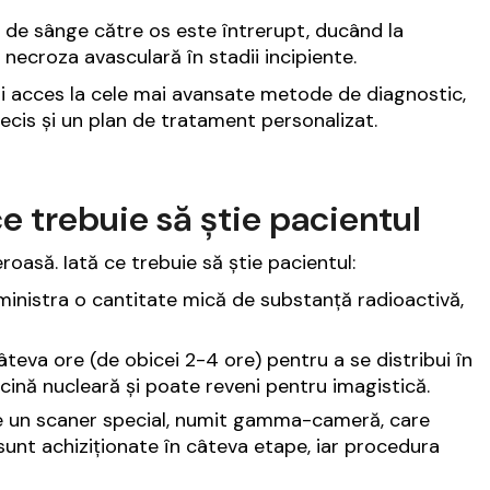
ul de sânge către os este întrerupt, ducând la
ecroza avasculară în stadii incipiente.
ri acces la cele mai avansate metode de diagnostic,
recis și un plan de tratament personalizat.
e trebuie să știe pacientul
roasă. Iată ce trebuie să știe pacientul:
administra o cantitate mică de substanță radioactivă,
âteva ore (de obicei 2-4 ore) pentru a se distribui în
cină nucleară și poate reveni pentru imagistică.
t pe un scaner special, numit gamma-cameră, care
sunt achiziționate în câteva etape, iar procedura