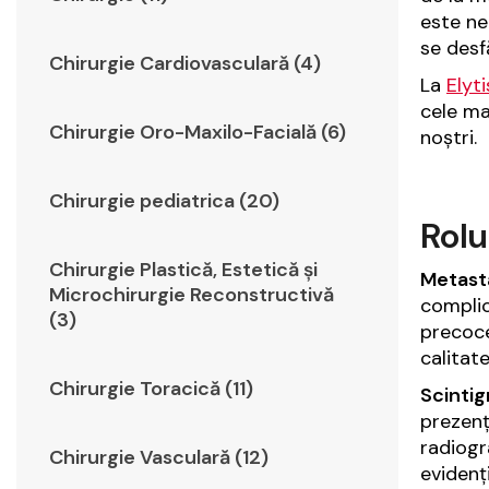
este n
se desf
Chirurgie Cardiovasculară (4)
La
Elyt
cele ma
Chirurgie Oro-Maxilo-Facială (6)
noștri.
Chirurgie pediatrica (20)
Rolu
Chirurgie Plastică, Estetică şi
Metast
Microchirurgie Reconstructivă
complic
(3)
precoce
calitate
Chirurgie Toracică (11)
Scintig
prezenț
radiogr
Chirurgie Vasculară (12)
evidenț