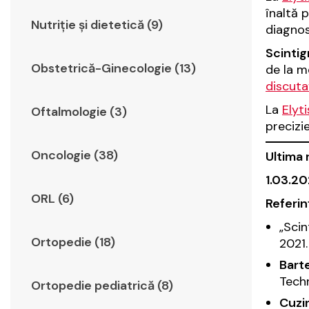
înaltă 
Nutriție și dietetică (9)
diagnos
Scintig
Obstetrică-Ginecologie (13)
de la m
discuta
La
Elyt
Oftalmologie (3)
precizie
Oncologie (38)
Ultima 
1.03.2
ORL (6)
Referin
„Scin
Ortopedie (18)
2021.
Barte
Tech
Ortopedie pediatrică (8)
Cuzin