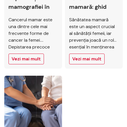
mamografiei în
mamară: ghid
prevenirea
complet pentru
Cancerul mamar este
Sănătatea mamară
cancerului
prevenție
una dintre cele mai
este un aspect crucial
mamar
frecvente forme de
al sănătății femeii, iar
cancer la femei.
prevenția joacă un rol
Depistarea precoce
esențial în menținerea
joacă un rol crucial în
acesteia. La Elytis,
Vezi mai mult
Vezi mai mult
tratamentul eficient și
înțelegem importanța
în creșterea șanselor
unei abordări proactive
de supraviețuire.
și oferim un ghid
Mamografia este
complet pentru a vă
principala metodă de
ajuta să vă protejați
screening pentru
sănătatea sânilor. Acest
depistarea timpurie a
articol explorează
cancerului mamar, iar
factorii de risc,
efectuarea ei la
metodele de prevenție
intervale regulate poate
și sfaturile privind stilul