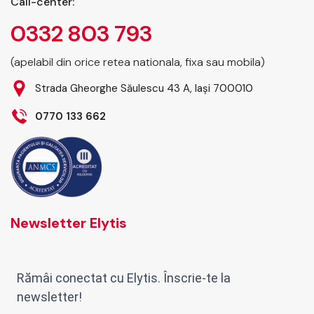
Call-center:
rezultat și suntem aici
0332 803 793
pentru a vă oferi suport
și îndrumare!
Înțelegerea…
(apelabil din orice retea nationala, fixa sau mobila)
Strada Gheorghe Săulescu 43 A, Iași 700010
0770 133 662
Newsletter Elytis
Rămâi conectat cu Elytis. Înscrie-te la
newsletter!