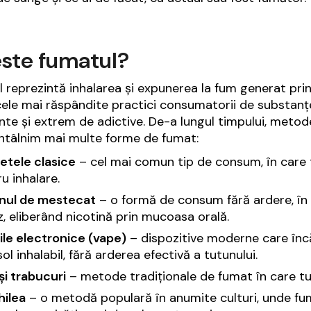
ste fumatul?
 reprezintă inhalarea și expunerea la fum generat prin
cele mai răspândite practici consumatorii de substanțe
nte și extrem de adictive. De-a lungul timpului, metode
întâlnim mai multe forme de fumat:
etele clasice
– cel mai comun tip de consum, în care tut
u inhalare.
nul de mestecat
– o formă de consum fără ardere, în c
, eliberând nicotină prin mucoasa orală.
ile electronice (vape)
– dispozitive moderne care încă
ol inhalabil, fără arderea efectivă a tutunului.
și trabucuri
– metode tradiționale de fumat în care tutu
hilea
– o metodă populară în anumite culturi, unde fum