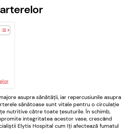
arterelor
elor
ore asupra sănătății, iar repercusiunile asupra
rterele sănătoase sunt vitale pentru o circulație
 nutritive către toate țesuturile. În schimb,
mpromite integritatea acestor vase, crescând
cialiștii Elytis Hospital cum îți afectează fumatul