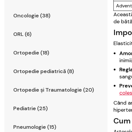
Adventi
Această
Oncologie (38)
de bătăi
Impor
ORL (6)
Elastic
Ortopedie (18)
Amor
inimi
Regla
Ortopedie pediatrică (8)
sangu
Preve
Ortopedie şi Traumatologie (20)
cole
Când ar
Pediatrie (25)
hiperte
Cum s
Pneumologie (15)
Arterel