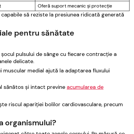
t
Oferă suport mecanic și protecție
i capabile să reziste la presiunea ridicată generată
eriale pentru sănătate
i șocul pulsului de sânge cu fiecare contracție a
nele delicate.
ui muscular medial ajută la adaptarea fluxului
al sănătos și intact previne
acumularea de
ște riscul apariției bolilor cardiovasculare, precum
 a organismului?
e oxigenat către toate zonele corpului. Pe măsură ce