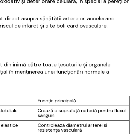
idativ și deteriorare celulară, în special a pereților
 direct asupra sănătății arterelor, accelerând
iscul de infarct și alte boli cardiovasculare.
 din inimă către toate țesuturile și organele
nțial în menținerea unei funcționări normale a
Funcție principală
doteliale
Crează o suprafață netedă pentru fluxul
sanguin
 elastice
Controlează diametrul arterei și
rezistența vasculară