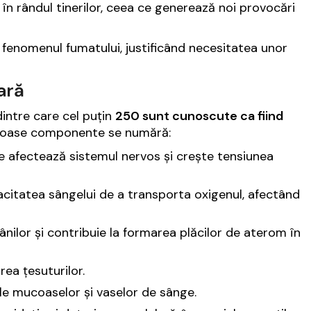
e în rândul tinerilor, ceea ce generează noi provocări
e fenomenul fumatului, justificând necesitatea unor
ară
 dintre care cel puțin
250 sunt cunoscute ca fiind
culoase componente se numără:
 afectează sistemul nervos și crește tensiunea
citatea sângelui de a transporta oxigenul, afectând
nilor și contribuie la formarea plăcilor de aterom în
rea țesuturilor.
le mucoaselor și vaselor de sânge.