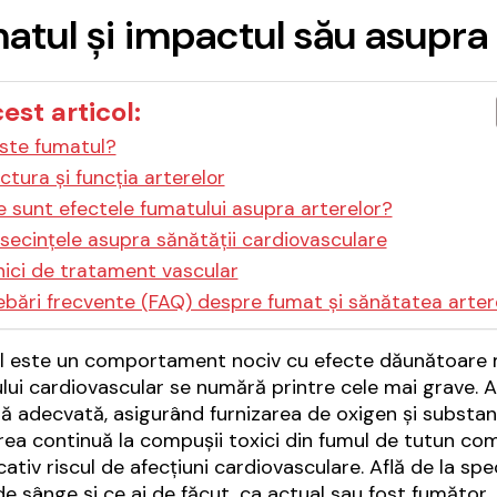
atul și impactul său asupra 
cest articol:
ste fumatul?
ctura și funcția arterelor
 sunt efectele fumatului asupra arterelor?
secințele asupra sănătății cardiovasculare
ici de tratament vascular
ebări frecvente (FAQ) despre fumat și sănătatea arter
 este un comportament nociv cu efecte dăunătoare maj
lui cardiovascular se numără printre cele mai grave. A
ă adecvată, asigurând furnizarea de oxigen și substanțe
ea continuă la compușii toxici din fumul de tutun co
cativ riscul de afecțiuni cardiovasculare. Află de la spe
de sânge și ce ai de făcut, ca actual sau fost fumător.