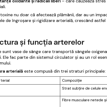
anțe oxidante și radicali liberi
– care cauzează stres ox
ali.
toxine nu doar că afectează plămânii, dar au un impact
e de îngroșare și rigidizare arterială, crescând astfel r
ctura și funcția arterelor
e sunt vase de sânge care transportă sângele oxigenat
i. Ele fac parte din sistemul circulator și au un rol ese
mului.
ra arterială
este compusă din trei straturi principale:
terial
Compoziție
Strat subțire de celule en
Fibre musculare netede și