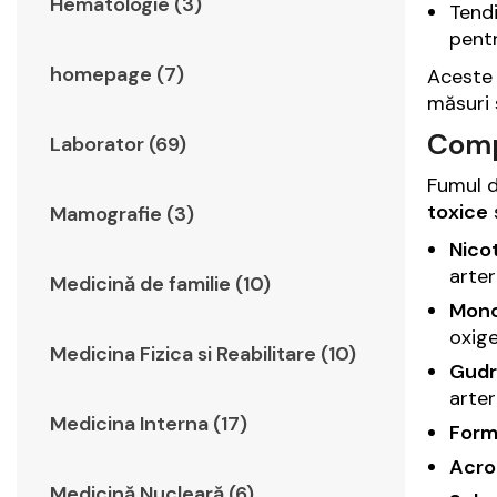
Hematologie (3)
Tendi
pentr
homepage (7)
Aceste 
măsuri 
Compu
Laborator (69)
Fumul d
toxice
Mamografie (3)
Nico
arter
Medicină de familie (10)
Mono
oxige
Medicina Fizica si Reabilitare (10)
Gudr
arter
Medicina Interna (17)
Form
Acro
Medicină Nucleară (6)