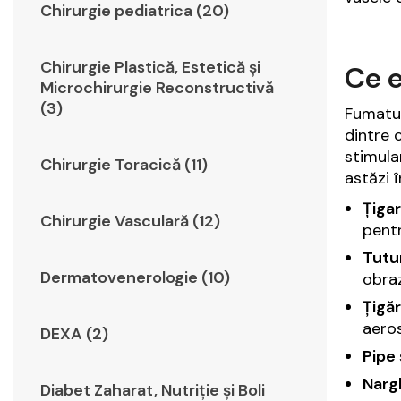
Chirurgie pediatrica (20)
Chirurgie Plastică, Estetică şi
Ce e
Microchirurgie Reconstructivă
(3)
Fumatul
dintre 
stimula
Chirurgie Toracică (11)
astăzi 
Țigar
Chirurgie Vasculară (12)
pentr
Tutu
Dermatovenerologie (10)
obraz
Țigăr
aeros
DEXA (2)
Pipe 
Narg
Diabet Zaharat, Nutriţie şi Boli