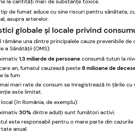
e la cantități mari de substanțe toxice.
 tip de fumat aduce cu sine riscuri pentru sănătate, cu
al, asupra arterelor.
stici globale și locale privind consum
 rămâne una dintre principalele cauze prevenibile de 
e a Sănătății (OMS):
ximativ
1,3 miliarde de persoane
consumă tutun la nive
ecare an, fumatul cauzează peste
8 milioane de deces
e la fum.
mai mari rate de consum se înregistrează în țările cu v
nție este limitat.
l local (în România, de exemplu):
ximativ
30%
dintre adulți sunt fumători activi.
ul este responsabil pentru o mare parte din cazurile 
tate anual.