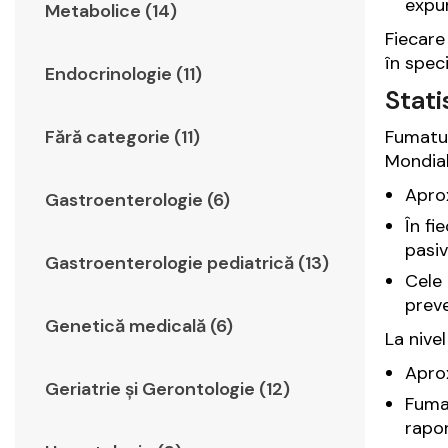
expun
Metabolice (14)
Fiecare
în speci
Endocrinologie (11)
Stati
Fumatul
Fără categorie (11)
Mondial
Apro
Gastroenterologie (6)
În fi
pasiv
Gastroenterologie pediatrică (13)
Cele 
preve
Genetică medicală (6)
La nive
Apro
Geriatrie şi Gerontologie (12)
Fumat
rapor