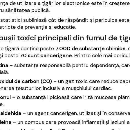
nța de utilizare a țigărilor electronice este în creșter
u sănătatea publică.
statistici subliniază cât de răspândit și periculos est
stricte de prevenție și educație.
șii toxici principali din fumul de țig
e țigară conține peste
7.000 de substanțe chimice
,
și peste
70 sunt cancerigene
. Printre cele mai peri
tina
– substanța responsabilă pentru dependență, care
ială.
xidul de carbon (CO)
– un gaz toxic care reduce capa
narea țesuturilor, inclusiv a mușchiului cardiac.
onul
– o substanță lipicioasă care irită mucoasa plămâ
e.
aldehida
– un agent cancerigen, utilizat și în conserva
leina
– un compus care provoacă inflamații și leziuni a