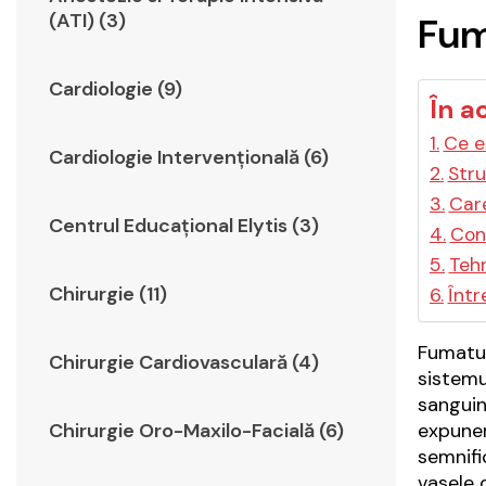
(ATI) (3)
Fum
Cardiologie (9)
În a
Ce e
Cardiologie Intervențională (6)
Stru
Care
Centrul Educațional Elytis (3)
Con
Tehn
Chirurgie (11)
Într
Fumatul
Chirurgie Cardiovasculară (4)
sistemu
sanguin
expuner
Chirurgie Oro-Maxilo-Facială (6)
semnifi
vasele 