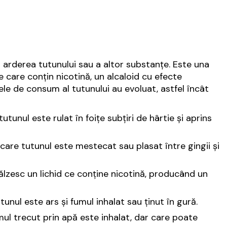
 arderea tutunului sau a altor substanțe. Este una
 care conțin nicotină, un alcaloid cu efecte
le de consum al tutunului au evoluat, astfel încât
unul este rulat în foițe subțiri de hârtie și aprins
are tutunul este mestecat sau plasat între gingii și
lzesc un lichid ce conține nicotină, producând un
nul este ars și fumul inhalat sau ținut în gură.
ul trecut prin apă este inhalat, dar care poate