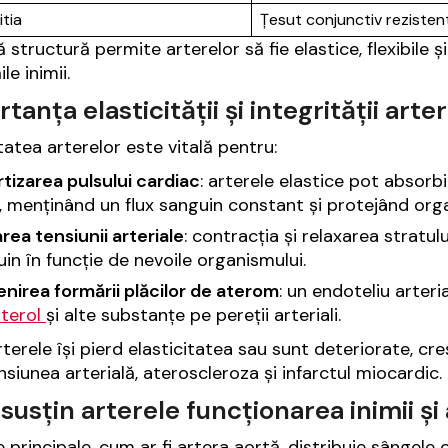
tia
Țesut conjunctiv rezisten
 structură permite arterelor să fie elastice, flexibile ș
le inimii.
tanța elasticității și integrității art
itatea arterelor este vitală pentru:
tizarea pulsului cardiac
: arterele elastice pot absorb
i, menținând un flux sanguin constant și protejând orga
rea tensiunii arteriale
: contracția și relaxarea stratul
in în funcție de nevoile organismului.
nirea formării plăcilor de aterom
: un endoteliu arteri
sterol
și alte substanțe pe pereții arteriali.
terele își pierd elasticitatea sau sunt deteriorate, cre
nsiunea arterială, ateroscleroza și infarctul miocardic.
usțin arterele funcționarea inimii și
e principale, cum ar fi artera aortă, distribuie sângel