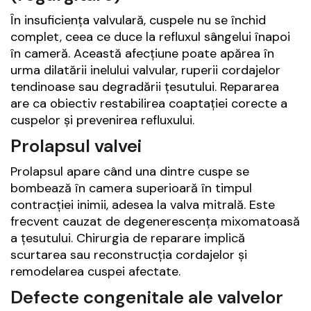
În insuficiența valvulară, cuspele nu se închid
complet, ceea ce duce la refluxul sângelui înapoi
în cameră. Această afecțiune poate apărea în
urma dilatării inelului valvular, ruperii cordajelor
tendinoase sau degradării țesutului. Repararea
are ca obiectiv restabilirea coaptației corecte a
cuspelor și prevenirea refluxului.
Prolapsul valvei
Prolapsul apare când una dintre cuspe se
bombează în camera superioară în timpul
contracției inimii, adesea la valva mitrală. Este
frecvent cauzat de degenerescența mixomatoasă
a țesutului. Chirurgia de reparare implică
scurtarea sau reconstrucția cordajelor și
remodelarea cuspei afectate.
Defecte congenitale ale valvelor