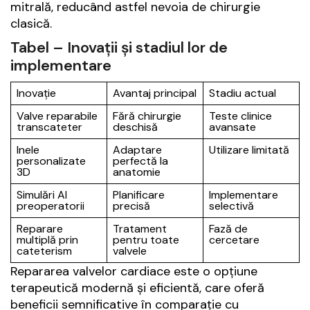
mitrală, reducând astfel nevoia de chirurgie
clasică.
Tabel – Inovații și stadiul lor de
implementare
Inovație
Avantaj principal
Stadiu actual
Valve reparabile
Fără chirurgie
Teste clinice
transcateter
deschisă
avansate
Inele
Adaptare
Utilizare limitată
personalizate
perfectă la
3D
anatomie
Simulări AI
Planificare
Implementare
preoperatorii
precisă
selectivă
Reparare
Tratament
Fază de
multiplă prin
pentru toate
cercetare
cateterism
valvele
Repararea valvelor cardiace este o opțiune
terapeutică modernă și eficientă, care oferă
beneficii semnificative în comparație cu