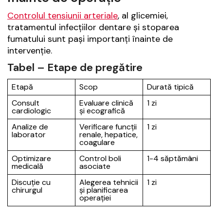
Controlul tensiunii arteriale
, al glicemiei,
tratamentul infecțiilor dentare și stoparea
fumatului sunt pași importanți înainte de
intervenție.
Tabel – Etape de pregătire
Etapă
Scop
Durată tipică
Consult
Evaluare clinică
1 zi
cardiologic
și ecografică
Analize de
Verificare funcții
1 zi
laborator
renale, hepatice,
coagulare
Optimizare
Control boli
1-4 săptămâni
medicală
asociate
Discuție cu
Alegerea tehnicii
1 zi
chirurgul
și planificarea
operației