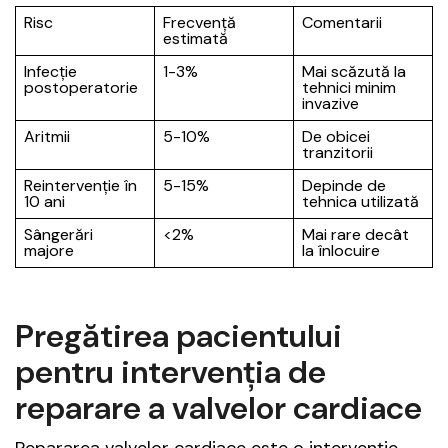
Risc
Frecvență
Comentarii
estimată
Infecție
1-3%
Mai scăzută la
postoperatorie
tehnici minim
invazive
Aritmii
5-10%
De obicei
tranzitorii
Reintervenție în
5-15%
Depinde de
10 ani
tehnica utilizată
Sângerări
<2%
Mai rare decât
majore
la înlocuire
Pregătirea pacientului
pentru intervenția de
reparare a valvelor cardiace