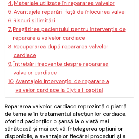
Materiale utilizate în repararea valvelor
Avantajele reparării față de înlocuirea valvei
Riscuri și limitări
Pregătirea pacientului pentru intervenția de
reparare a valvelor cardiace
Recuperarea după repararea valvelor
cardiace
Întrebări frecvente despre repararea
valvelor cardiace
Avantajele intervenției de reparare a
valvelor cardiace la Elytis Hospital
Repararea valvelor cardiace reprezintă o piatră
de temelie în tratamentul afecțiunilor cardiace,
oferind pacienților o șansă la o viață mai
sănătoasă și mai activă. Înțelegerea opțiunilor
disponibile, a avantajelor fiecărei proceduri și a