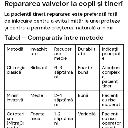
Repararea valvelor la copii și tineri
La pacienții tineri, repararea este preferată față
de înlocuire pentru a evita limitările unei proteze
și pentru a permite creșterea naturală a inimii.
Tabel – Comparativ între metode
Metodă
Invazivit
Recuper
Durabilit
Indicații
ate
are
ate
principal
medie
e
Chirurgie
Ridicată
6-8
Foarte
Afecțiuni
clasică
săptămâ
bună
complex
ni
e,
pacienți
tineri
Minim
Medie
2-4
Bună
Pacienți
invazivă
săptămâ
cu risc
ni
moderat
Cateteri
Foarte
1-2
Variabilă
Pacienți
sm
mică
săptămâ
cu risc
(MitraCli
ni
operator
p etc.)
ridicat