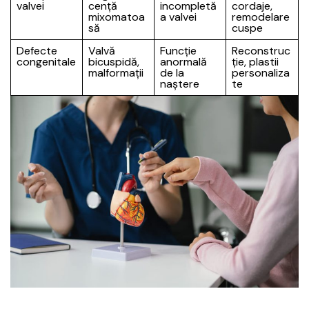
valvei
cență
incompletă
cordaje,
mixomatoa
a valvei
remodelare
să
cuspe
Defecte
Valvă
Funcție
Reconstruc
congenitale
bicuspidă,
anormală
ție, plastii
malformații
de la
personaliza
naștere
te