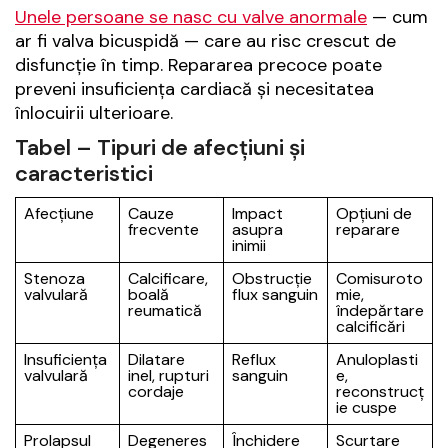
Unele persoane se nasc cu valve anormale
— cum
ar fi valva bicuspidă — care au risc crescut de
disfuncție în timp. Repararea precoce poate
preveni insuficiența cardiacă și necesitatea
înlocuirii ulterioare.
Tabel – Tipuri de afecțiuni și
caracteristici
Afecțiune
Cauze
Impact
Opțiuni de
frecvente
asupra
reparare
inimii
Stenoza
Calcificare,
Obstrucție
Comisuroto
valvulară
boală
flux sanguin
mie,
reumatică
îndepărtare
calcificări
Insuficiența
Dilatare
Reflux
Anuloplasti
valvulară
inel, rupturi
sanguin
e,
cordaje
reconstrucț
ie cuspe
Prolapsul
Degeneres
Închidere
Scurtare