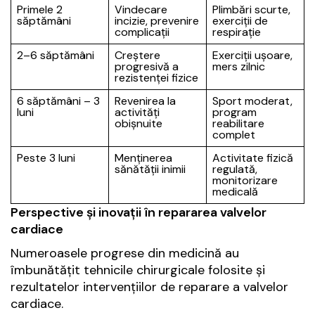
Primele 2
Vindecare
Plimbări scurte,
săptămâni
incizie, prevenire
exerciții de
complicații
respirație
2–6 săptămâni
Creștere
Exerciții ușoare,
progresivă a
mers zilnic
rezistenței fizice
6 săptămâni – 3
Revenirea la
Sport moderat,
luni
activități
program
obișnuite
reabilitare
complet
Peste 3 luni
Menținerea
Activitate fizică
sănătății inimii
regulată,
monitorizare
medicală
Perspective și inovații în repararea valvelor
cardiace
Numeroasele progrese din medicină au
îmbunătățit tehnicile chirurgicale folosite și
rezultatelor intervențiilor de reparare a valvelor
cardiace.