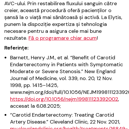
AVC-ului. Prin restabilirea fluxului sanguin către
creier, această procedură oferă pacienților o
șansă la o viață mai sănătoasă și activă. La Elytis,
punem la dispoziție expertiza și tehnologia
necesare pentru a asigura cele mai bune
rezultate.
Fă o programare chiar acum
!
Referințe:
Barnett, Henry J.M., et al. “Benefit of Carotid
Endarterectomy in Patients with Symptomatic
Moderate or Severe Stenosis.” New England
Journal of Medicine, vol. 339, no. 20, 12 Nov.
1998, pp. 1415–1425,
www.nejm.org/doi/full/10.1056/NEJM199811123392
https://doi.org/10.1056/nejm199811123392002
,
accesat la 6.08.2025;
“Carotid Endarterectomy: Treating Carotid
Artery Disease.” Cleveland Clinic, 22 Nov. 2021,
my.clevelandclinic.org/health/treatments/16849-