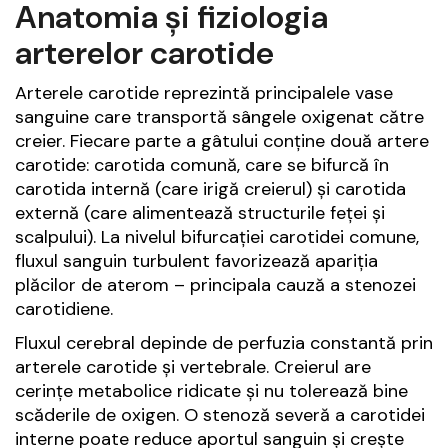
Anatomia și fiziologia
arterelor carotide
Arterele carotide reprezintă principalele vase
sanguine care transportă sângele oxigenat către
creier. Fiecare parte a gâtului conține două artere
carotide: carotida comună, care se bifurcă în
carotida internă (care irigă creierul) și carotida
externă (care alimentează structurile feței și
scalpului). La nivelul bifurcației carotidei comune,
fluxul sanguin turbulent favorizează apariția
plăcilor de aterom – principala cauză a stenozei
carotidiene.
Fluxul cerebral depinde de perfuzia constantă prin
arterele carotide și vertebrale. Creierul are
cerințe metabolice ridicate și nu tolerează bine
scăderile de oxigen. O stenoză severă a carotidei
interne poate reduce aportul sanguin și crește