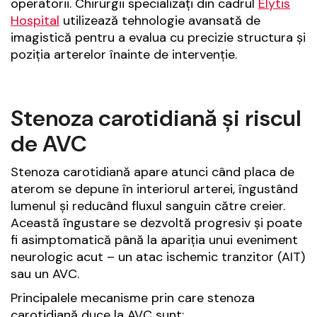
operatorii. Chirurgii specializați din cadrul
Elytis
Hospital
utilizează tehnologie avansată de
imagistică pentru a evalua cu precizie structura și
poziția arterelor înainte de intervenție.
Stenoza carotidiană și riscul
de AVC
Stenoza carotidiană apare atunci când placa de
aterom se depune în interiorul arterei, îngustând
lumenul și reducând fluxul sanguin către creier.
Această îngustare se dezvoltă progresiv și poate
fi asimptomatică până la apariția unui eveniment
neurologic acut – un atac ischemic tranzitor (AIT)
sau un AVC.
Principalele mecanisme prin care stenoza
carotidiană duce la AVC sunt: