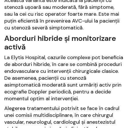
Această variantă este indicată la pacienții cu
stenoză ușoară sau moderată, fără simptome,
sau la cei cu risc operator foarte mare. Este mai
puțin eficientă în prevenirea AVC-ului la pacienții
cu stenoză severă simptomatică.
Aborduri hibride și monitorizare
activă
La Elytis Hospital, cazurile complexe pot beneficia
de aborduri hibride, în care se combină proceduri
endovasculare cu intervenții chirurgicale clasice.
De asemenea, pacienții cu stenoză
asimptomatică moderată sunt urmăriți activ prin
ecografie Doppler periodică, pentru a decide
momentul optim al intervenției.
Alegerea tratamentului potrivit se face în cadrul
unei comisii multidisciplinare, în care chirurgul
vascular, neurologul, cardiologul și anestezistul