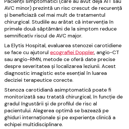
Pacienții simptomatici (care au avut deja AIT sau
AVC minor) prezintă un risc crescut de recurență
și beneficiază cel mai mult de tratamentul
chirurgical. Studiile au arătat că intervenția în
primele două săptămâni de la simptom reduce
semnificativ riscul de AVC major.
La Elytis Hospital, evaluarea stenozei carotidiene
se face cu ajutorul
ecografiei Doppler
, angio-CT
sau angio-RMN, metode ce oferă date precise
despre severitatea și localizarea leziunii. Acest
diagnostic imagistic este esențial în luarea
deciziei terapeutice corecte.
Stenoza carotidiană asimptomatică poate fi
monitorizată sau tratată chirurgical, în funcție de
gradul îngustării și de profilul de risc al
pacientului. Alegerea optimă se bazează pe
ghiduri internaționale și pe experiența clinică a
echipei multidisciplinare.