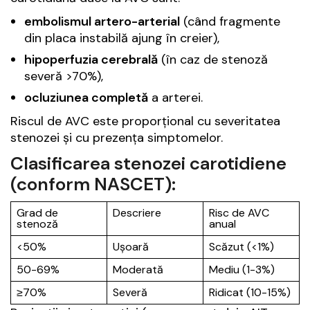
embolismul artero-arterial
(când fragmente
din placa instabilă ajung în creier),
hipoperfuzia cerebrală
(în caz de stenoză
severă >70%),
ocluziunea completă
a arterei.
Riscul de AVC este proporțional cu severitatea
stenozei și cu prezența simptomelor.
Clasificarea stenozei carotidiene
(conform NASCET):
Grad de
Descriere
Risc de AVC
stenoză
anual
<50%
Ușoară
Scăzut (<1%)
50-69%
Moderată
Mediu (1-3%)
≥70%
Severă
Ridicat (10-15%)