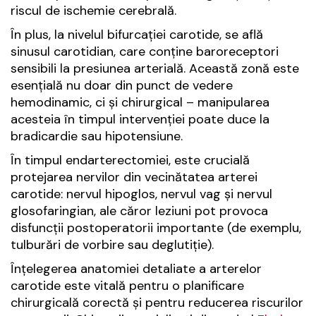
riscul de ischemie cerebrală.
În plus, la nivelul bifurcației carotide, se află
sinusul carotidian, care conține baroreceptori
sensibili la presiunea arterială. Această zonă este
esențială nu doar din punct de vedere
hemodinamic, ci și chirurgical – manipularea
acesteia în timpul intervenției poate duce la
bradicardie sau hipotensiune.
În timpul endarterectomiei, este crucială
protejarea nervilor din vecinătatea arterei
carotide: nervul hipoglos, nervul vag și nervul
glosofaringian, ale căror leziuni pot provoca
disfuncții postoperatorii importante (de exemplu,
tulburări de vorbire sau deglutiție).
Înțelegerea anatomiei detaliate a arterelor
carotide este vitală pentru o planificare
chirurgicală corectă și pentru reducerea riscurilor