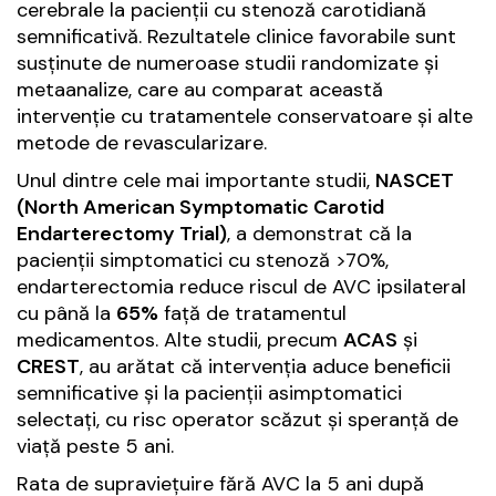
cerebrale la pacienții cu stenoză carotidiană
semnificativă. Rezultatele clinice favorabile sunt
susținute de numeroase studii randomizate și
metaanalize, care au comparat această
intervenție cu tratamentele conservatoare și alte
metode de revascularizare.
Unul dintre cele mai importante studii,
NASCET
(North American Symptomatic Carotid
Endarterectomy Trial)
, a demonstrat că la
pacienții simptomatici cu stenoză >70%,
endarterectomia reduce riscul de AVC ipsilateral
cu până la
65%
față de tratamentul
medicamentos. Alte studii, precum
ACAS
și
CREST
, au arătat că intervenția aduce beneficii
semnificative și la pacienții asimptomatici
selectați, cu risc operator scăzut și speranță de
viață peste 5 ani.
Rata de supraviețuire fără AVC la 5 ani după