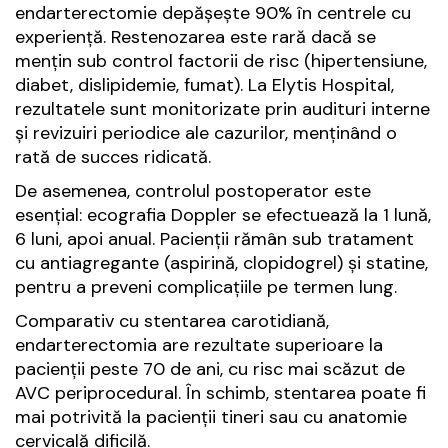
endarterectomie depășește 90% în centrele cu
experiență. Restenozarea este rară dacă se
mențin sub control factorii de risc (hipertensiune,
diabet, dislipidemie, fumat). La Elytis Hospital,
rezultatele sunt monitorizate prin audituri interne
și revizuiri periodice ale cazurilor, menținând o
rată de succes ridicată.
De asemenea, controlul postoperator este
esențial: ecografia Doppler se efectuează la 1 lună,
6 luni, apoi anual. Pacienții rămân sub tratament
cu antiagregante (aspirină, clopidogrel) și statine,
pentru a preveni complicațiile pe termen lung.
Comparativ cu stentarea carotidiană,
endarterectomia are rezultate superioare la
pacienții peste 70 de ani, cu risc mai scăzut de
AVC periprocedural. În schimb, stentarea poate fi
mai potrivită la pacienții tineri sau cu anatomie
cervicală dificilă.