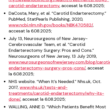
carotid-endarterectomy
, accesat la 6.08.2025;
DaCosta, Mary, et al. “Carotid Endarterectomy.”
PubMed, StatPearls Publishing, 2020,
www.ncbi.nlm.nih.gov/books/NBK470582/
,
accesat la 6.08.2025;
July 13, Neurosurgeons of New Jersey-
Cerebrovascular Team, et al. “Carotid
Endarterectomy Surgery: Pros and Cons.”
Neurosurgeons of New Jersey, 13 July 2019,
www.neurosurgeonsofnewjersey.com/blog/caroti
endarterectomy-surgery-pros-cons/
, accesat
la 6.08.2025;
NHS website. “When It’s Needed.” Nhs.uk, Oct.
2017,
www.nhs.uk/tests-and-
treatments/carotid-endarterectomy/why-its-
done/
, accesat la 6.08.2025;
WALLING, ANNE D. “Which Patients Benefit Most