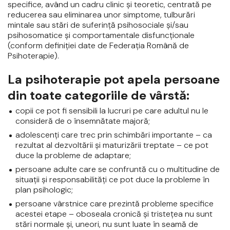
specifice, având un cadru clinic şi teoretic, centrată pe
reducerea sau eliminarea unor simptome, tulburări
mintale sau stări de suferinţă psihosociale şi/sau
psihosomatice şi comportamentale disfuncţionale
(conform definiţiei date de Federaţia Română de
Psihoterapie).
La psihoterapie pot apela persoane
din toate categoriile de vârstă:
copii ce pot fi sensibili la lucruri pe care adultul nu le
consideră de o însemnătate majoră;
adolescenţi care trec prin schimbări importante – ca
rezultat al dezvoltării şi maturizării treptate – ce pot
duce la probleme de adaptare;
persoane adulte care se confruntă cu o multitudine de
situaţii şi responsabilităţi ce pot duce la probleme în
plan psihologic;
persoane vârstnice care prezintă probleme specifice
acestei etape – oboseala cronică şi tristeţea nu sunt
stări normale şi, uneori, nu sunt luate în seamă de