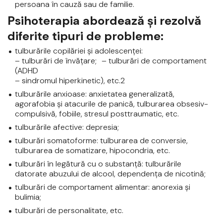
persoana în cauză sau de familie.
Psihoterapia abordează şi rezolvă
diferite tipuri de probleme:
tulburările copilăriei şi adolescenţei:
– tulburări de învăţare; – tulburări de comportament
(ADHD
– sindromul hiperkinetic), etc.2
tulburările anxioase: anxietatea generalizată,
agorafobia şi atacurile de panică, tulburarea obsesiv-
compulsivă, fobiile, stresul posttraumatic, etc.
tulburările afective: depresia;
tulburări somatoforme: tulburarea de conversie,
tulburarea de somatizare, hipocondria, etc.
tulburări în legătură cu o substanţă: tulburările
datorate abuzului de alcool, dependenţa de nicotină;
tulburări de comportament alimentar: anorexia şi
bulimia;
tulburări de personalitate, etc.