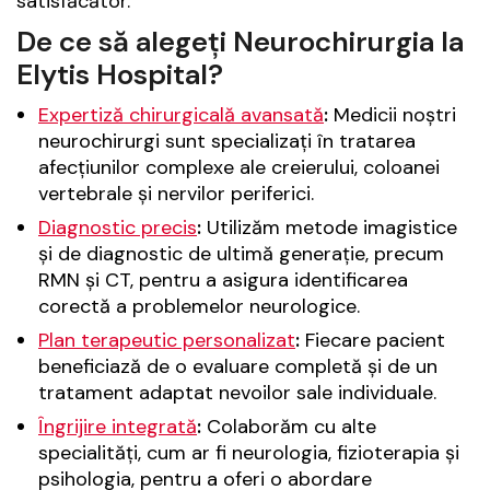
satisfăcător.
De ce să alegeți Neurochirurgia la
Elytis Hospital?
Expertiză chirurgicală avansată
:
Medicii noștri
neurochirurgi sunt specializați în tratarea
afecțiunilor complexe ale creierului, coloanei
vertebrale și nervilor periferici.
Diagnostic precis
:
Utilizăm metode imagistice
și de diagnostic de ultimă generație, precum
RMN și CT, pentru a asigura identificarea
corectă a problemelor neurologice.
Plan terapeutic personalizat
:
Fiecare pacient
beneficiază de o evaluare completă și de un
tratament adaptat nevoilor sale individuale.
Îngrijire integrată
:
Colaborăm cu alte
specialități, cum ar fi neurologia, fizioterapia și
psihologia, pentru a oferi o abordare