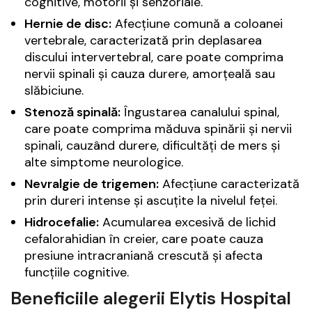
cognitive, motorii și senzoriale.
Hernie de disc:
Afecțiune comună a coloanei
vertebrale, caracterizată prin deplasarea
discului intervertebral, care poate comprima
nervii spinali și cauza durere, amorțeală sau
slăbiciune.
Stenoză spinală:
Îngustarea canalului spinal,
care poate comprima măduva spinării și nervii
spinali, cauzând durere, dificultăți de mers și
alte simptome neurologice.
Nevralgie de trigemen:
Afecțiune caracterizată
prin dureri intense și ascuțite la nivelul feței.
Hidrocefalie:
Acumularea excesivă de lichid
cefalorahidian în creier, care poate cauza
presiune intracraniană crescută și afecta
funcțiile cognitive.
Beneficiile alegerii Elytis Hospital