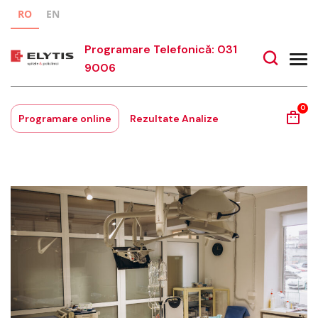
RO
EN
Programare Telefonică: 031
9006
0
Programare online
Rezultate Analize