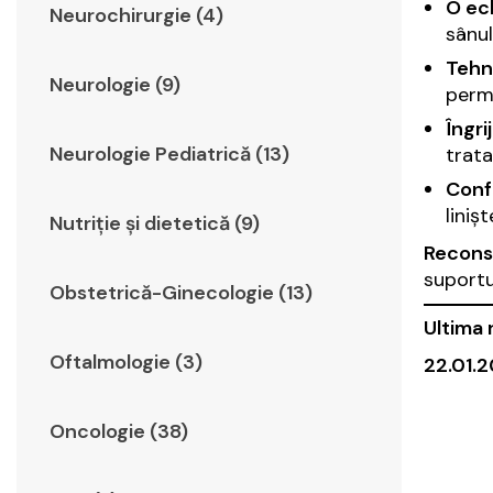
O ech
Neurochirurgie (4)
sânul
Tehn
Neurologie (9)
permi
Îngri
Neurologie Pediatrică (13)
trata
Confo
liniș
Nutriție și dietetică (9)
Reconst
suportu
Obstetrică-Ginecologie (13)
Ultima 
Oftalmologie (3)
22.01.2
Oncologie (38)