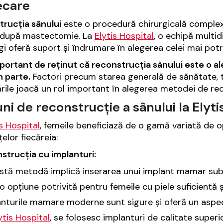
ecare
rucția sânului
este o procedură chirurgicală complex
i după mastectomie. La
Elytis Hospital
, o echipă multidi
gi oferă suport și îndrumare în alegerea celei mai potr
portant de reținut că reconstrucția sânului este o ale
n parte.
Factori precum starea generală de sănătate, t
rile joacă un rol important în alegerea metodei de rec
ni de reconstrucție a sânului la Elyti
is Hospital
, femeile beneficiază de o gamă variată de o
țelor fiecăreia:
nstrucția cu implanturi:
stă metodă implică inserarea unui implant mamar sub 
o opțiune potrivită pentru femeile cu piele suficientă 
nturile mamare moderne sunt sigure și oferă un aspec
ytis Hospital
, se folosesc implanturi de calitate superi