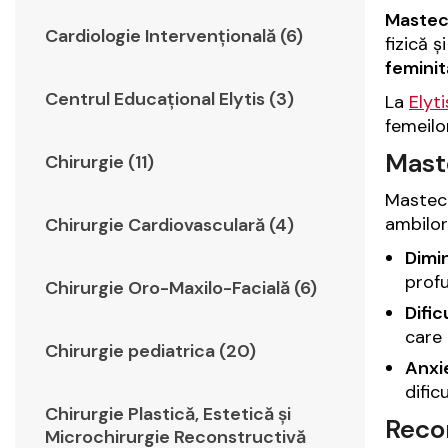
Mastec
Cardiologie Intervențională (6)
fizică 
feminit
Centrul Educațional Elytis (3)
La
Elyt
femeilor
Maste
Chirurgie (11)
Mastect
ambilor
Chirurgie Cardiovasculară (4)
Dimin
profu
Chirurgie Oro-Maxilo-Facială (6)
Dific
care 
Chirurgie pediatrica (20)
Anxie
dific
Chirurgie Plastică, Estetică şi
Recon
Microchirurgie Reconstructivă