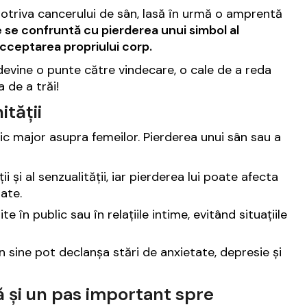
potriva cancerului de sân, lasă în urmă o amprentă
e se confruntă cu pierderea unui simbol al
 acceptarea propriului corp.
evine o punte către vindecare, o cale de a reda
a de a trăi!
tății
ic major asupra femeilor. Pierderea unui sân sau a
i și al senzualității, iar pierderea lui poate afecta
ate.
 în public sau în relațiile intime, evitând situațiile
sine pot declanșa stări de anxietate, depresie și
ă și un pas important spre