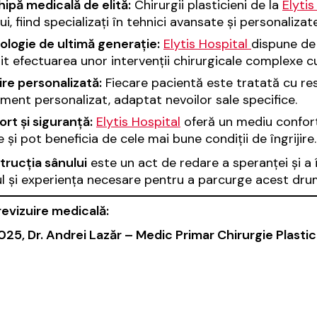
ipă medicală de elită:
Chirurgii plasticieni de la
Elyti
ui, fiind specializați în tehnici avansate și personalizate
ologie de ultimă generație:
Elytis Hospital
dispune de
t efectuarea unor intervenții chirurgicale complexe c
jire personalizată:
Fiecare pacientă este tratată cu res
ment personalizat, adaptat nevoilor sale specifice.
rt și siguranță:
Elytis Hospital
oferă un mediu conforta
te și pot beneficia de cele mai bune condiții de îngrijire.
rucția sânului
este un act de redare a speranței și a î
l și experiența necesare pentru a parcurge acest drum 
revizuire medicală:
025, Dr. Andrei Lazăr – Medic Primar Chirurgie Plasti