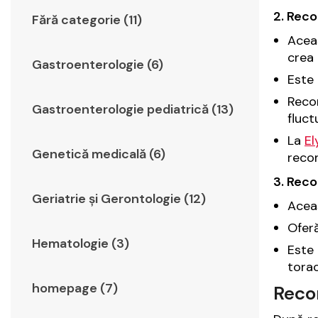
2. Reco
Fără categorie (11)
Aceas
crea 
Gastroenterologie (6)
Este 
Recon
Gastroenterologie pediatrică (13)
fluct
La
El
Genetică medicală (6)
recon
3. Reco
Geriatrie şi Gerontologie (12)
Aceas
Oferă
Hematologie (3)
Este 
torac
homepage (7)
Recon