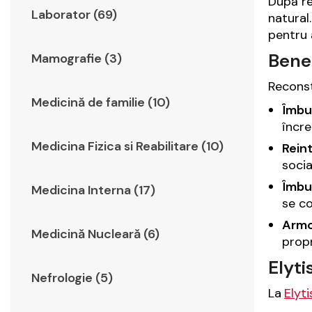
După re
Laborator (69)
natural
pentru 
Benef
Mamografie (3)
Reconst
Medicină de familie (10)
Îmbun
încre
Medicina Fizica si Reabilitare (10)
Reint
socia
Îmbun
Medicina Interna (17)
se co
Armon
Medicină Nucleară (6)
propr
Elyti
Nefrologie (5)
La
Elyti