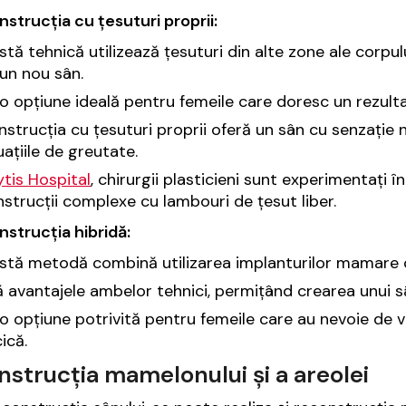
nstrucția cu țesuturi proprii:
tă tehnică utilizează țesuturi din alte zone ale corpul
un nou sân.
o opțiune ideală pentru femeile care doresc un rezultat
strucția cu țesuturi proprii oferă un sân cu senzație 
uațiile de greutate.
ytis Hospital
, chirurgii plasticieni sunt experimentați 
strucții complexe cu lambouri de țesut liber.
nstrucția hibridă:
tă metodă combină utilizarea implanturilor mamare cu
 avantajele ambelor tehnici, permițând crearea unui s
o opțiune potrivită pentru femeile care au nevoie de 
ică.
strucția mamelonului și a areolei