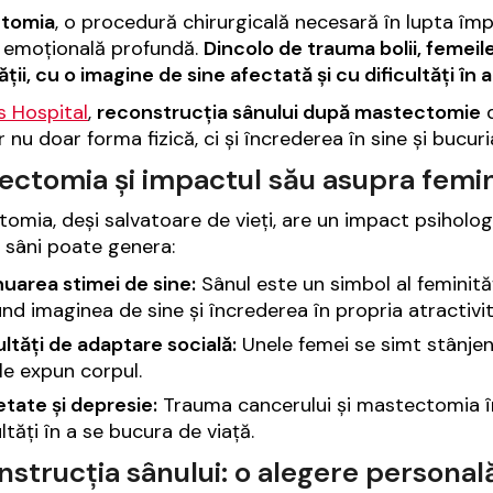
tomia
, o procedură chirurgicală necesară în lupta îm
și emoțională profundă.
Dincolo de trauma bolii, femeil
ății, cu o imagine de sine afectată și cu dificultăți în
is Hospital
,
reconstrucția sânului după mastectomie
d
 nu doar forma fizică, ci și încrederea în sine și bucuri
ctomia și impactul său asupra femini
omia, deși salvatoare de vieți, are un impact psiholog
 sâni poate genera:
uarea stimei de sine:
Sânul este un simbol al feminități
nd imaginea de sine și încrederea în propria atractivit
ultăți de adaptare socială:
Unele femei se simt stânjenite
le expun corpul.
tate și depresie:
Trauma cancerului și mastectomia în 
ultăți în a se bucura de viață.
strucția sânului: o alegere personal