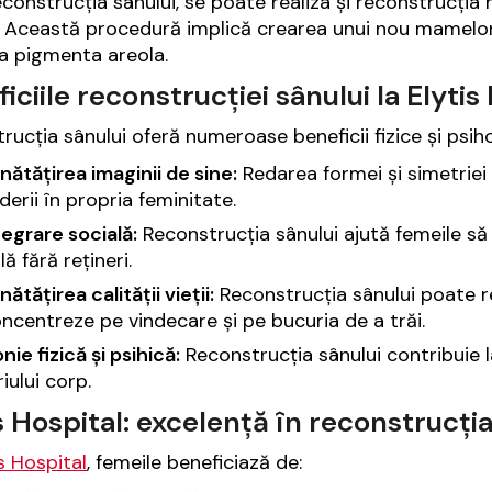
construcția sânului, se poate realiza și reconstrucția
. Această procedură implică crearea unui nou mamelon 
a pigmenta areola.
iciile reconstrucției sânului la Elytis
rucția sânului oferă numeroase beneficii fizice și psih
ătățirea imaginii de sine:
Redarea formei și simetriei 
derii în propria feminitate.
egrare socială:
Reconstrucția sânului ajută femeile să s
lă fără rețineri.
ătățirea calității vieții:
Reconstrucția sânului poate r
ncentreze pe vindecare și pe bucuria de a trăi.
ie fizică și psihică:
Reconstrucția sânului contribuie la
iului corp.
s Hospital: excelență în reconstrucția
s Hospital
, femeile beneficiază de: