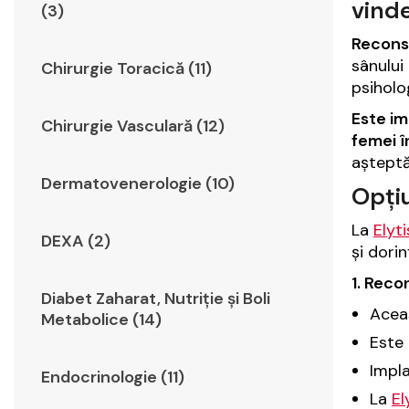
vind
(3)
Reconst
sânulu
Chirurgie Toracică (11)
psiholo
Este im
Chirurgie Vasculară (12)
femei î
așteptă
Dermatovenerologie (10)
Opțiu
La
Elyt
DEXA (2)
și dorin
1. Reco
Diabet Zaharat, Nutriţie şi Boli
Acea
Metabolice (14)
Este 
Impla
Endocrinologie (11)
La
El