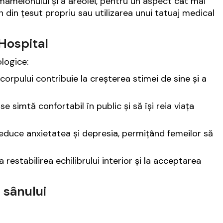
 mamelonului și a areolei, pentru un aspect cât mai
din țesut propriu sau utilizarea unui tatuaj medical
 Hospital
ologice:
corpului contribuie la creșterea stimei de sine și a
e simtă confortabil în public și să își reia viața
educe anxietatea și depresia, permițând femeilor să
 restabilirea echilibrului interior și la acceptarea
 sânului