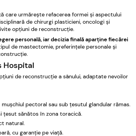
ă care urmărește refacerea formei și aspectului
sciplinară de chirurgi plasticieni, oncologi și
ivite opțiuni de reconstrucție.
gere personală, iar decizia finală aparține fiecărei
ipul de mastectomie, preferințele personale și
onstrucție.
s Hospital
pțiuni de reconstrucție a sânului, adaptate nevoilor
mușchiul pectoral sau sub țesutul glandular rămas.
și țesut sănătos în zona toracică.
t natural.
oară, cu garanție pe viață.