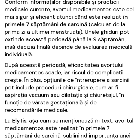
Conform informațiilor disponibile și practicii
medicale curente, avortul medicamentos este cel
mai sigur și eficient atunci când este realizat
în
primele 7 săptămâni de sarcină
(calculat de la
prima zi a ultimei menstruații). Unele ghiduri pot
extinde această perioadă până la 9 săptămâni,
însă decizia finală depinde de evaluarea medicală
individuală.
După această perioadă, eficacitatea avortului
medicamentos scade, iar riscul de complicații
crește. În plus, opțiunile de întrerupere a sarcinii
pot include proceduri chirurgicale, cum ar fi
aspirația vacuum sau dilatația și chiuretajul, în
funcție de vârsta gestațională și de
recomandările medicale.
La
Elytis
, așa cum se menționează în text, avortul
medicamentos este realizat în primele 7
săptămâni de sarcină, subliniind importanța unei