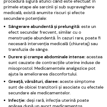
procedură sigură atunci când este efectuat în
primele etape ale sarcinii și sub supraveghere
medicală, există anumite riscuri și efecte
secundare potențiale:
Sângerare abundentă și prelungită:
este un
efect secundar frecvent, similar cu o
menstruație abundentă. În cazuri rare, poate fi
necesară intervenția medicală (chiuretaj) sau
transfuzia de sânge.
Durere și crampe abdominale intense:
acestea
sunt cauzate de contracțiile uterine induse de
misoprostol. Medicamentele analgezice pot
ajuta la ameliorarea disconfortului.
Greață, vărsături, diaree:
aceste simptome
sunt de obicei tranzitorii și asociate cu efectele
secundare ale medicamentelor.
Infecție:
deși rară, infecția uterină poate
apărea după un avort medicamentos