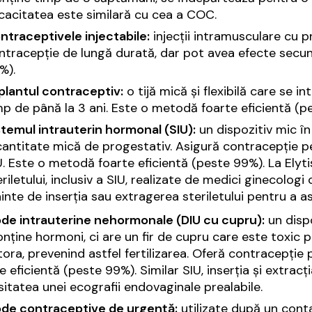
icacitatea este similară cu cea a COC.
ntraceptivele injectabile:
injecții intramusculare cu pr
ntracepție de lungă durată, dar pot avea efecte secund
%).
plantul contraceptiv:
o tijă mică și flexibilă care se i
mp de până la 3 ani. Este o metodă foarte eficientă (p
stemul intrauterin hormonal (SIU):
un dispozitiv mic în
cantitate mică de progestativ. Asigură contracepție pe 
U. Este o metodă foarte eficientă (peste 99%). La Elytis I
eriletului, inclusiv a SIU, realizate de medici ginecolo
ainte de inserția sau extragerea steriletului pentru a a
de intrauterine nehormonale (DIU cu cupru):
un dispo
nține hormoni, ci are un fir de cupru care este toxic 
ora, prevenind astfel fertilizarea. Oferă contracepție
e eficientă (peste 99%). Similar SIU, inserția și extracți
itatea unei ecografii endovaginale prealabile.
de contraceptive de urgență:
utilizate după un conta