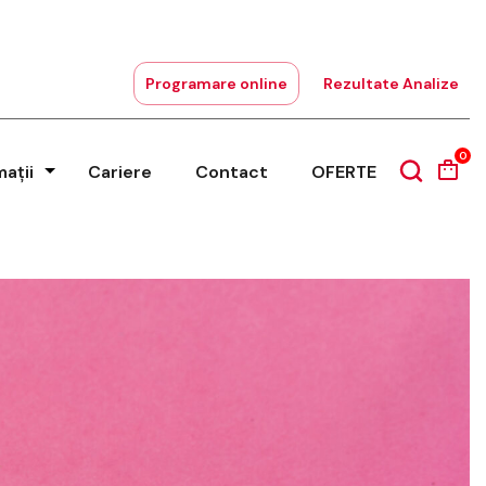
Programare online
Rezultate Analize
0
mații
Cariere
Contact
OFERTE