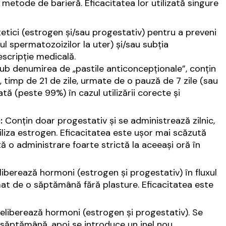
 metode de barieră. Eficacitatea lor utilizată singure
tici (estrogen și/sau progestativ) pentru a preveni
l spermatozoizilor la uter) și/sau subția
scripție medicală.
ub denumirea de „pastile anticoncepționale”, conțin
, timp de 21 de zile, urmate de o pauză de 7 zile (sau
tă (peste 99%) în cazul utilizării corecte și
:
Conțin doar progestativ și se administrează zilnic,
iliza estrogen. Eficacitatea este ușor mai scăzută
ă o administrare foarte strictă la aceeași oră în
iberează hormoni (estrogen și progestativ) în fluxul
at de o săptămână fără plasture. Eficacitatea este
și eliberează hormoni (estrogen și progestativ). Se
săptămână, apoi se introduce un inel nou.