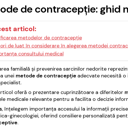
ode de contracepție: ghid 
cest articol:
ificarea metodelor de contracepție
ori de luat în considerare în alegerea metodei contra
rtanța consultului medical
carea familială și prevenirea sarcinilor nedorite reprezi
ea unei
metode de contracepție
adecvate necesită o i
pecialist.
rticol oferă o prezentare cuprinzătoare a diferitelor
m
le medicale relevante pentru a facilita o decizie infor
s
, înțelegem importanța accesului la informații precise 
ica-ginecologiei, oferind consiliere personalizată pent
ceptive
.