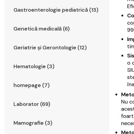
Ef
Gastroenterologie pediatrică (13)
Co
co
Genetică medicală (6)
99
Im
ti
Geriatrie şi Gerontologie (12)
Si
o 
Hematologie (3)
SI
st
în
homepage (7)
Meto
Nu co
Laborator (69)
acest
foart
Mamografie (3)
neces
Meto