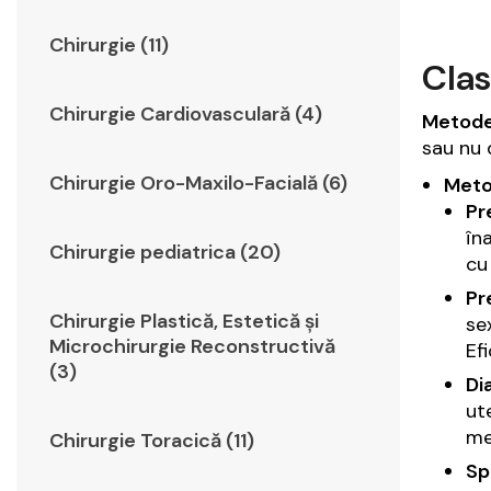
Chirurgie (11)
Clas
Chirurgie Cardiovasculară (4)
Metod
sau nu 
Chirurgie Oro-Maxilo-Facială (6)
Meto
Pr
în
Chirurgie pediatrica (20)
cu
Pr
Chirurgie Plastică, Estetică şi
se
Microchirurgie Reconstructivă
Ef
(3)
Di
ut
me
Chirurgie Toracică (11)
Sp