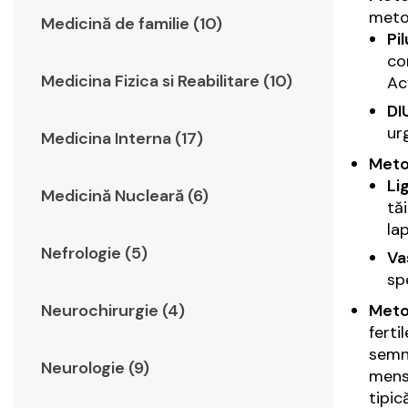
metod
Medicină de familie (10)
Pi
co
Medicina Fizica si Reabilitare (10)
Ac
DI
ur
Medicina Interna (17)
Metod
Li
Medicină Nucleară (6)
tă
la
Nefrologie (5)
Va
sp
Meto
Neurochirurgie (4)
ferti
semne
Neurologie (9)
menst
tipic