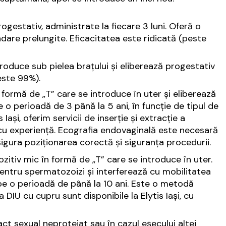
ogestativ, administrate la fiecare 3 luni. Oferă o
are prelungite. Eficacitatea este ridicată (peste
ntroduce sub pielea brațului și eliberează progestativ
este 99%).
 formă de „T” care se introduce în uter și eliberează
o perioadă de 3 până la 5 ani, în funcție de tipul de
ași, oferim servicii de inserție și extracție a
gi cu experiență. Ecografia endovaginală este necesară
sigura poziționarea corectă și siguranța procedurii.
zitiv mic în formă de „T” care se introduce în uter.
pentru spermatozoizi și interferează cu mobilitatea
 pe o perioadă de până la 10 ani. Este o metodă
a DIU cu cupru sunt disponibile la Elytis Iași, cu
ct sexual neprotejat sau în cazul eșecului altei