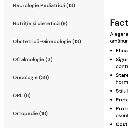
Neurologie Pediatrică (13)
Fact
Nutriție și dietetică (9)
Aleger
amănunț
Obstetrică-Ginecologie (13)
Efica
Sigu
Oftalmologie (3)
contr
Star
Oncologie (38)
horm
Stilu
ORL (6)
Prefe
Prote
Ortopedie (18)
esenț
Costu