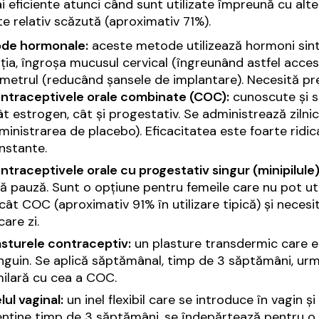
i eficiente atunci când sunt utilizate împreună cu alte
te relativ scăzută (aproximativ 71%).
de hormonale:
aceste metode utilizează hormoni sinte
ția, îngroșa mucusul cervical (îngreunând astfel accesu
etrul (reducând șansele de implantare). Necesită pre
ntraceptivele orale combinate (COC):
cunoscute și s
ât estrogen, cât și progestativ. Se administrează zilnic
ministrarea de placebo). Eficacitatea este foarte ridica
nstante.
ntraceptivele orale cu progestativ singur (minipilule)
ră pauză. Sunt o opțiune pentru femeile care nu pot ut
cât COC (aproximativ 91% în utilizare tipică) și necesit
care zi.
asturele contraceptiv:
un plasture transdermic care el
nguin. Se aplică săptămânal, timp de 3 săptămâni, urm
milară cu cea a COC.
lul vaginal:
un inel flexibil care se introduce în vagin 
nține timp de 3 săptămâni, se îndepărtează pentru o 