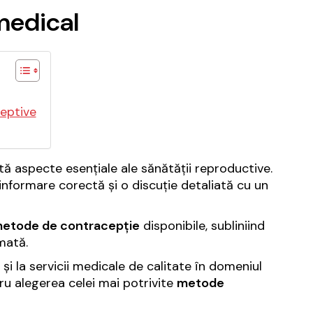
medical
ceptive
ntă aspecte esențiale ale sănătății reproductive.
nformare corectă și o discuție detaliată cu un
etode de contracepție
disponibile, subliniind
mată.
și la servicii medicale de calitate în domeniul
ru alegerea celei mai potrivite
metode