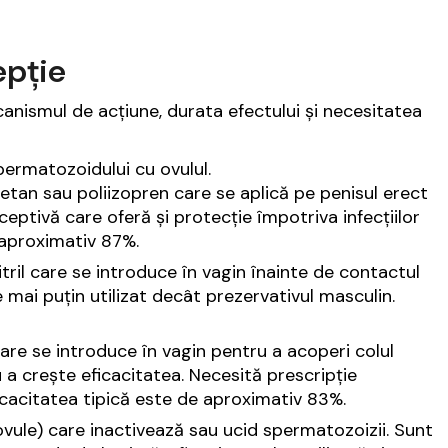
epție
canismul de acțiune, durata efectului și necesitatea
permatozoidului cu ovulul.
uretan sau poliizopren care se aplică pe penisul erect
ptivă care oferă și protecție împotriva infecțiilor
 aproximativ 87%.
itril care se introduce în vagin înainte de contactul
 mai puțin utilizat decât prezervativul masculin.
care se introduce în vagin pentru a acoperi colul
 a crește eficacitatea. Necesită prescripție
ficacitatea tipică este de aproximativ 83%.
vule) care inactivează sau ucid spermatozoizii. Sunt