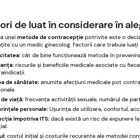
ori de luat în considerare în 
ea unei
metode de contracepție
potrivite este o deciz
ite cu un medic ginecolog. Factorii care trebuie luați 
citatea:
cât de bine funcționează metoda în prevenirea s
ranța:
riscurile și beneficiile medicale asociate cu fiec
aindicații.
ea de sănătate:
anumite afecțiuni medicale pot contra
onale.
l de viață:
frecvența activității sexuale, numărul de parte
rințele personale:
Ușurința de utilizare, confortul, ac
cția împotriva ITS:
dacă există un risc de expunere la 
ial.
l:
costul inițial și costurile recurente ale metodei con