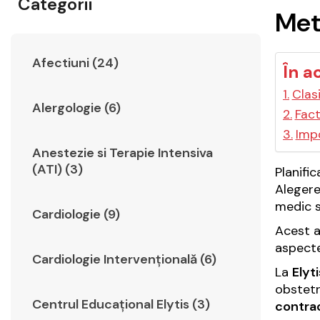
Categorii
Met
Afectiuni (24)
În a
Clas
Alergologie (6)
Fact
Impo
Anestezie si Terapie Intensiva
(ATI) (3)
Planifi
Aleger
medic s
Cardiologie (9)
Acest a
aspecte
Cardiologie Intervențională (6)
La
Elyti
obstetr
Centrul Educațional Elytis (3)
contra