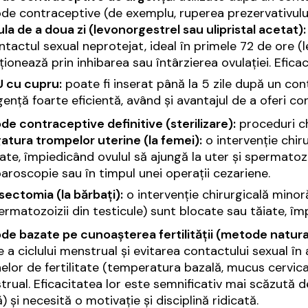
e contraceptive (de exemplu, ruperea prezervativului
lula de a doua zi (levonorgestrel sau ulipristal acetat):
ntactul sexual neprotejat, ideal în primele 72 de ore (l
ționează prin inhibarea sau întârzierea ovulației. Efic
U cu cupru:
poate fi inserat până la 5 zile după un con
gență foarte eficientă, având și avantajul de a oferi c
e contraceptive definitive (sterilizare):
proceduri ch
gatura trompelor uterine (la femei):
o intervenție chir
iate, împiedicând ovulul să ajungă la uter și spermatozoi
paroscopie sau în timpul unei operații cezariene.
sectomia (la bărbați):
o intervenție chirurgicală minor
ermatozoizii din testicule) sunt blocate sau tăiate, î
de bazate pe cunoașterea fertilității (metode natura
le a ciclului menstrual și evitarea contactului sexual 
lor de fertilitate (temperatura bazală, mucus cervical
rual. Eficacitatea lor este semnificativ mai scăzută d
ă) și necesită o motivație și disciplină ridicată.