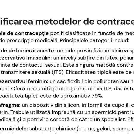
ificarea metodelor
de contrac
ele
de contracepți
e
pot fi clasificate în funcție de me
de prescripție medicală. Principalele categorii includ:
de de barieră:
aceste metode previn fizic întâlnirea s
ezervativul masculin:
un înveliș subțire din latex, poli
ainte de contactul sexual. Este singura metodă contrace
 transmitere sexuală (ITS). Eficacitatea tipică este de
ezervativul feminin:
un sac flexibil din poliuretan sau n
xual. Oferă o anumită protecție împotriva ITS, dar este
icacitatea tipică este de aproximativ 79%.
afragma:
un dispozitiv din silicon, în formă de cupolă, 
erin. Trebuie utilizată împreună cu un spermicid pentru
dicală și o potrivire corectă de către un specialist. E
ermicidele:
substanțe chimice (creme, geluri, spume, o