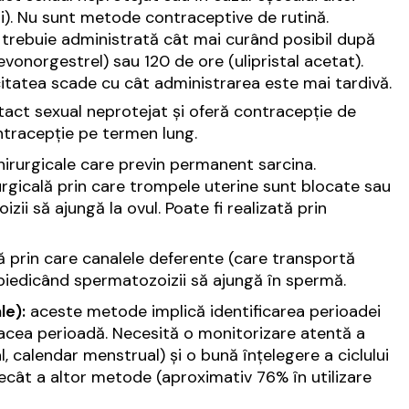
). Nu sunt metode contraceptive de rutină.
trebuie administrată cât mai curând posibil după
evonorgestrel) sau 120 de ore (ulipristal acetat).
acitatea scade cu cât administrarea este mai tardivă.
tact sexual neprotejat și oferă contracepție de
ontracepție pe termen lung.
irurgicale care previn permanent sarcina.
urgicală prin care trompele uterine sunt blocate sau
zii să ajungă la ovul. Poate fi realizată prin
ă prin care canalele deferente (care transportă
mpiedicând spermatozoizii să ajungă în spermă.
le):
aceste metode implică identificarea perioadei
în acea perioadă. Necesită o monitorizare atentă a
, calendar menstrual) și o bună înțelegere a ciclului
ecât a altor metode (aproximativ 76% în utilizare