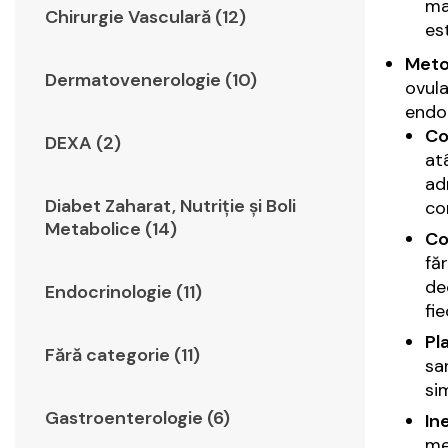
ma
Chirurgie Vasculară (12)
es
Meto
Dermatovenerologie (10)
ovula
endom
Co
DEXA (2)
at
ad
Diabet Zaharat, Nutriţie şi Boli
co
Metabolice (14)
Co
fă
de
Endocrinologie (11)
fie
Pl
Fără categorie (11)
sa
si
Gastroenterologie (6)
Ine
me