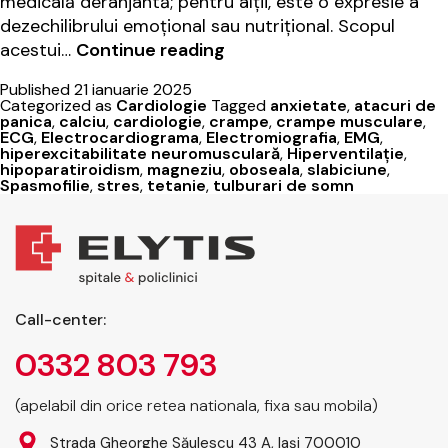
medicală deranjantă; pentru alții, este o expresie a
dezechilibrului emoțional sau nutrițional. Scopul
Ce
acestui…
Continue reading
este
Published
21 ianuarie 2025
spasmofilia?
Categorized as
Cardiologie
Tagged
anxietate
,
atacuri de
Prevenție
panica
,
calciu
,
cardiologie
,
crampe
,
crampe musculare
,
ECG
,
Electrocardiograma
,
Electromiografia
,
EMG
,
și
hiperexcitabilitate neuromusculară
,
Hiperventilație
,
tratament
hipoparatiroidism
,
magneziu
,
oboseala
,
slabiciune
,
Spasmofilie
,
stres
,
tetanie
,
tulburari de somn
la
Elytis
Hospital
Call-center:
0332 803 793
(apelabil din orice retea nationala, fixa sau mobila)
Strada Gheorghe Săulescu 43 A, Iași 700010