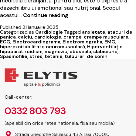
medicală deranjantă; pentru alții, este o expresie a
dezechilibrului emoțional sau nutrițional. Scopul
Ce
acestui…
Continue reading
este
Published
21 ianuarie 2025
spasmofilia?
Categorized as
Cardiologie
Tagged
anxietate
,
atacuri de
Prevenție
panica
,
calciu
,
cardiologie
,
crampe
,
crampe musculare
,
ECG
,
Electrocardiograma
,
Electromiografia
,
EMG
,
și
hiperexcitabilitate neuromusculară
,
Hiperventilație
,
tratament
hipoparatiroidism
,
magneziu
,
oboseala
,
slabiciune
,
Spasmofilie
,
stres
,
tetanie
,
tulburari de somn
la
Elytis
Hospital
Call-center:
0332 803 793
(apelabil din orice retea nationala, fixa sau mobila)
Strada Gheorghe Săulescu 43 A, Iași 700010