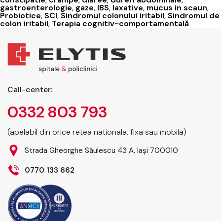
gastroenterologie
,
gaze
,
IBS
,
laxative
,
mucus in scaun
,
(SCI):
Probiotice
,
SCI
,
Sindromul colonului iritabil
,
Sindromul de
Simptome,
colon iritabil
,
Terapia cognitiv-comportamentală
diagnostic
și
tratament
la
Elytis
Call-center:
Hospital
0332 803 793
(apelabil din orice retea nationala, fixa sau mobila)
Strada Gheorghe Săulescu 43 A, Iași 700010
0770 133 662