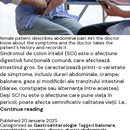
female patient describes abdominal pain สet the doctor
know about the symptoms and the doctor takes the
patient's history and records it.
Sindromul de colon iritabil (SCI) este o afecțiune
digestivă funcțională comună, care afectează
intestinul gros. Se caracterizează printr-o varietate
de simptome, inclusiv dureri abdominale, crampe,
balonare, gaze și modificări ale tranzitului intestinal
(diaree, constipație sau alternanța între acestea).
Deși SCI nu este o afecțiune care pune viața în
pericol, poate afecta semnificativ calitatea vieții. La…
Sindromul
Continue reading
de
Published
20 ianuarie 2025
colon
Categorized as
Gastroenterologie
Tagged
balonare
,
iritabil
constipatie
,
crampe
,
diaree
,
dureri abdominale
,