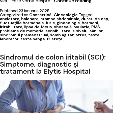
Descifrân
vieții. Este vorba despre…
Continue reading
misterul
Published
23 ianuarie 2025
sindromul
Categorized as
Obstetrică-Ginecologie
Tagged
premenst
anxietate
,
balonare
,
crampe abdominale
,
dureri de cap
,
fluctuațiile hormonale
,
furie
,
ginecologie
,
hormoni
,
iritabilitate
,
lipsa de focus
,
oboseală
,
ovulatie
,
PMS
,
probleme de memorie
,
sensibilitate la nivelul sânilor
,
sindromul premenstrual
,
somn agitat
,
stres
,
teste
laborator
,
teste sange
,
tristețe
Sindromul de colon iritabil (SCI):
Simptome, diagnostic și
tratament la Elytis Hospital