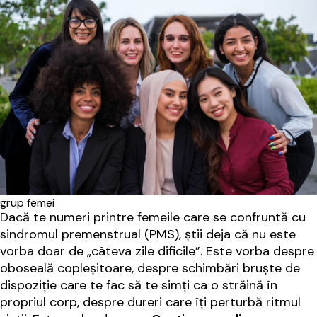
grup femei
Dacă te numeri printre femeile care se confruntă cu
sindromul premenstrual (PMS), știi deja că nu este
vorba doar de „câteva zile dificile”. Este vorba despre
oboseală copleșitoare, despre schimbări bruște de
dispoziție care te fac să te simți ca o străină în
propriul corp, despre dureri care îți perturbă ritmul