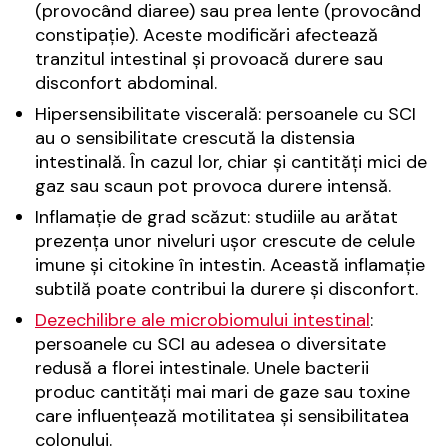
(provocând diaree) sau prea lente (provocând
constipație). Aceste modificări afectează
tranzitul intestinal și provoacă durere sau
disconfort abdominal.
Hipersensibilitate viscerală: persoanele cu SCI
au o sensibilitate crescută la distensia
intestinală. În cazul lor, chiar și cantități mici de
gaz sau scaun pot provoca durere intensă.
Inflamație de grad scăzut: studiile au arătat
prezența unor niveluri ușor crescute de celule
imune și citokine în intestin. Această inflamație
subtilă poate contribui la durere și disconfort.
Dezechilibre ale microbiomului intestinal
:
persoanele cu SCI au adesea o diversitate
redusă a florei intestinale. Unele bacterii
produc cantități mai mari de gaze sau toxine
care influențează motilitatea și sensibilitatea
colonului.