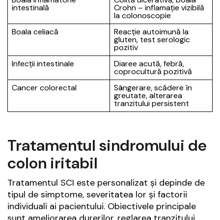
intestinală
Crohn – inflamație vizibilă
la colonoscopie
Boala celiacă
Reacție autoimună la
gluten, test serologic
pozitiv
Infecții intestinale
Diaree acută, febră,
coprocultură pozitivă
Cancer colorectal
Sângerare, scădere în
greutate, alterarea
tranzitului persistent
Tratamentul sindromului de
colon iritabil
Tratamentul SCI este personalizat și depinde de
tipul de simptome, severitatea lor și factorii
individuali ai pacientului. Obiectivele principale
sunt ameliorarea durerilor, reglarea tranzitului