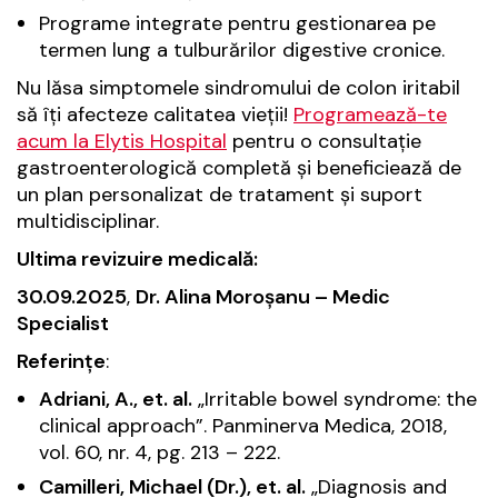
Programe integrate pentru gestionarea pe
termen lung a tulburărilor digestive cronice.
Nu lăsa simptomele sindromului de colon iritabil
să îți afecteze calitatea vieții!
Programează-te
acum la Elytis Hospital
pentru o consultație
gastroenterologică completă și beneficiează de
un plan personalizat de tratament și suport
multidisciplinar.
Ultima revizuire medicală:
30.09.2025
,
Dr. Alina Moroșanu – Medic
Specialist
Referințe
:
Adriani, A., et. al.
„Irritable bowel syndrome: the
clinical approach”.
Panminerva Medica
, 2018,
vol. 60, nr. 4, pg. 213 – 222.
Camilleri, Michael (Dr.), et. al.
„Diagnosis and