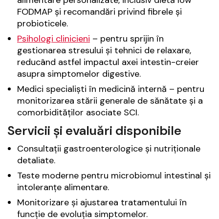
alimentare personalizate, inclusiv dietă low
FODMAP și recomandări privind fibrele și
probioticele.
Psihologi clinicieni
– pentru sprijin în
gestionarea stresului și tehnici de relaxare,
reducând astfel impactul axei intestin-creier
asupra simptomelor digestive.
Medici specialiști în medicină internă – pentru
monitorizarea stării generale de sănătate și a
comorbidităților asociate SCI.
Servicii și evaluări disponibile
Consultații gastroenterologice și nutriționale
detaliate.
Teste moderne pentru microbiomul intestinal și
intoleranțe alimentare.
Monitorizare și ajustarea tratamentului în
funcție de evoluția simptomelor.