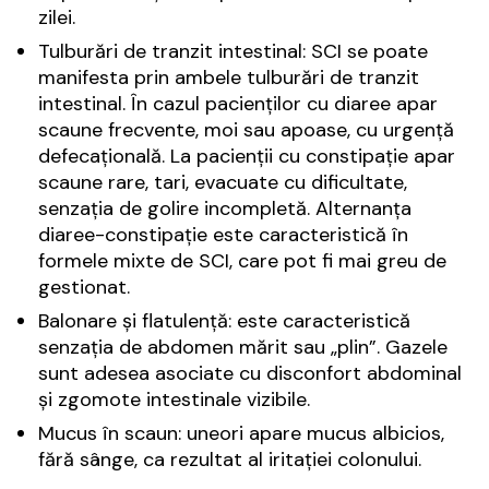
zilei.
Tulburări de tranzit intestinal: SCI se poate
manifesta prin ambele tulburări de tranzit
intestinal. În cazul pacienților cu diaree apar
scaune frecvente, moi sau apoase, cu urgență
defecațională. La pacienții cu constipație apar
scaune rare, tari, evacuate cu dificultate,
senzația de golire incompletă. Alternanța
diaree-constipație este caracteristică în
formele mixte de SCI, care pot fi mai greu de
gestionat.
Balonare și flatulență: este caracteristică
senzația de abdomen mărit sau „plin”. Gazele
sunt adesea asociate cu disconfort abdominal
și zgomote intestinale vizibile.
Mucus în scaun: uneori apare mucus albicios,
fără sânge, ca rezultat al iritației colonului.