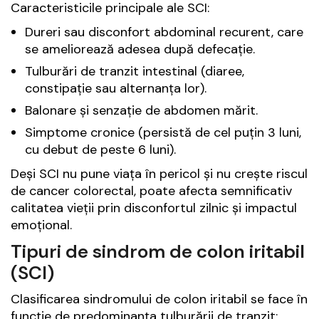
Caracteristicile principale ale SCI:
Dureri sau disconfort abdominal recurent, care
se ameliorează adesea după defecație.
Tulburări de tranzit intestinal (diaree,
constipație sau alternanța lor).
Balonare și senzație de abdomen mărit.
Simptome cronice (persistă de cel puțin 3 luni,
cu debut de peste 6 luni).
Deși SCI nu pune viața în pericol și nu crește riscul
de cancer colorectal, poate afecta semnificativ
calitatea vieții prin disconfortul zilnic și impactul
emoțional.
Tipuri de sindrom de colon iritabil
(SCI)
Clasificarea sindromului de colon iritabil se face în
funcție de predominanța tulburării de tranzit: