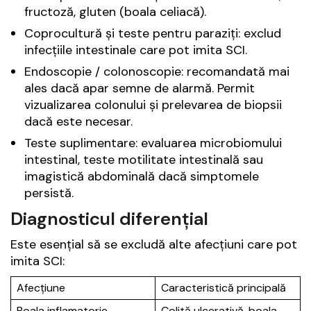
fructoză, gluten (boala celiacă).
Coprocultură și teste pentru paraziți: exclud
infecțiile intestinale care pot imita SCI.
Endoscopie / colonoscopie: recomandată mai
ales dacă apar semne de alarmă. Permit
vizualizarea colonului și prelevarea de biopsii
dacă este necesar.
Teste suplimentare: evaluarea microbiomului
intestinal, teste motilitate intestinală sau
imagistică abdominală dacă simptomele
persistă.
Diagnosticul diferențial
Este esențial să se excludă alte afecțiuni care pot
imita SCI:
Afecțiune
Caracteristică principală
Boala inflamatorie
Colită ulcerativă, boala