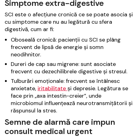
Simptome extra-digestive
SCI este o afecțiune cronică ce se poate asocia și
cu simptome care nu au legătură cu sfera
digestivă, cum ar fi:
Oboseală cronică: pacienții cu SCI se plâng
frecvent de lipsă de energie și somn
neodihnitor.
Dureri de cap sau migrene: sunt asociate
frecvent cu dezechilibrele digestive și stresul.
Tulburări emoționale: frecvent se întâlnesc
anxietate,
iritabilitate
și depresie. Legătura se
face prin „axa intestin-creier”, unde
microbiomul influențează neurotransmițătorii și
răspunsul la stres.
Semne de alarmă care impun
consult medical urgent