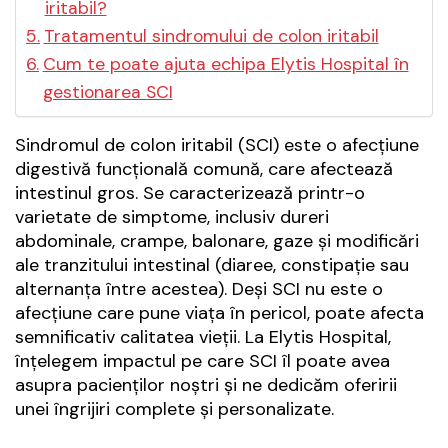
iritabil?
Tratamentul sindromului de colon iritabil
Cum te poate ajuta echipa Elytis Hospital în
gestionarea SCI
Sindromul de colon iritabil (SCI) este o afecțiune
digestivă funcțională comună, care afectează
intestinul gros. Se caracterizează printr-o
varietate de simptome, inclusiv dureri
abdominale, crampe, balonare, gaze și modificări
ale tranzitului intestinal (diaree, constipație sau
alternanța între acestea). Deși SCI nu este o
afecțiune care pune viața în pericol, poate afecta
semnificativ calitatea vieții. La Elytis Hospital,
înțelegem impactul pe care SCI îl poate avea
asupra pacienților noștri și ne dedicăm oferirii
unei îngrijiri complete și personalizate.