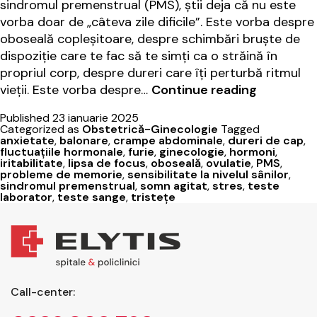
sindromul premenstrual (PMS), știi deja că nu este
vorba doar de „câteva zile dificile”. Este vorba despre
oboseală copleșitoare, despre schimbări bruște de
dispoziție care te fac să te simți ca o străină în
propriul corp, despre dureri care îți perturbă ritmul
Descifrân
vieții. Este vorba despre…
Continue reading
misterul
Published
23 ianuarie 2025
sindromul
Categorized as
Obstetrică-Ginecologie
Tagged
premenst
anxietate
,
balonare
,
crampe abdominale
,
dureri de cap
,
fluctuațiile hormonale
,
furie
,
ginecologie
,
hormoni
,
iritabilitate
,
lipsa de focus
,
oboseală
,
ovulatie
,
PMS
,
probleme de memorie
,
sensibilitate la nivelul sânilor
,
sindromul premenstrual
,
somn agitat
,
stres
,
teste
laborator
,
teste sange
,
tristețe
Call-center: