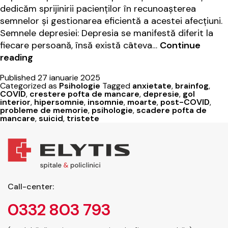
dedicăm sprijinirii pacienților în recunoașterea
semnelor și gestionarea eficientă a acestei afecțiuni.
Semnele depresiei: Depresia se manifestă diferit la
fiecare persoană, însă există câteva…
Continue
Cum
reading
să
Published
27 ianuarie 2025
recunoști
Categorized as
Psihologie
Tagged
anxietate
,
brainfog
,
depresia
COVID
,
crestere pofta de mancare
,
depresie
,
gol
interior
,
hipersomnie
,
insomnie
,
moarte
,
post-COVID
,
și
probleme de memorie
,
psihologie
,
scadere pofta de
să
mancare
,
suicid
,
tristete
o
gestionezi
eficient
Call-center:
0332 803 793