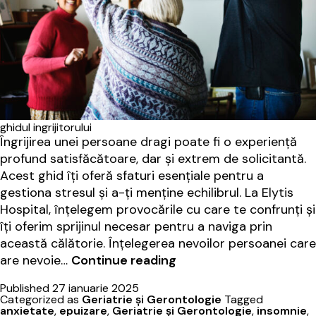
ghidul ingrijitorului
Îngrijirea unei persoane dragi poate fi o experiență
profund satisfăcătoare, dar și extrem de solicitantă.
Acest ghid îți oferă sfaturi esențiale pentru a
gestiona stresul și a-ți menține echilibrul. La Elytis
Hospital, înțelegem provocările cu care te confrunți și
îți oferim sprijinul necesar pentru a naviga prin
această călătorie. Înțelegerea nevoilor persoanei care
Ghid
are nevoie…
Continue reading
pentru
Published
27 ianuarie 2025
îngrijirea
Categorized as
Geriatrie şi Gerontologie
Tagged
unei
anxietate
,
epuizare
,
Geriatrie şi Gerontologie
,
insomnie
,