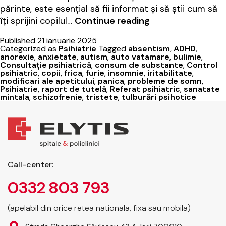
părinte, este esențial să fii informat și să știi cum să
Elytis
îți sprijini copilul…
Continue reading
Hospital:
Published
21 ianuarie 2025
Sprijin
Categorized as
Psihiatrie
Tagged
absentism
,
ADHD
,
pentru
anorexie
,
anxietate
,
autism
,
auto vatamare
,
bulimie
,
Consultație psihiatrică
,
consum de substante
,
Control
sănătatea
psihiatric
,
copii
,
frica
,
furie
,
insomnie
,
iritabilitate
,
mintală
modificari ale apetitului
,
panica
,
probleme de somn
,
Psihiatrie
,
raport de tutelă
,
Referat psihiatric
,
sanatate
a
mintala
,
schizofrenie
,
tristete
,
tulburări psihotice
copilului
tău
Call-center:
0332 803 793
(apelabil din orice retea nationala, fixa sau mobila)