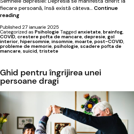
Semnele depresiei: Depresia se manifestă diferit la
fiecare persoană, însă există câteva…
Continue
Cum
reading
să
Published
27 ianuarie 2025
recunoști
Categorized as
Psihologie
Tagged
anxietate
,
brainfog
,
depresia
COVID
,
crestere pofta de mancare
,
depresie
,
gol
interior
,
hipersomnie
,
insomnie
,
moarte
,
post-COVID
,
și
probleme de memorie
,
psihologie
,
scadere pofta de
să
mancare
,
suicid
,
tristete
o
gestionezi
Ghid pentru îngrijirea unei
eficient
persoane dragi