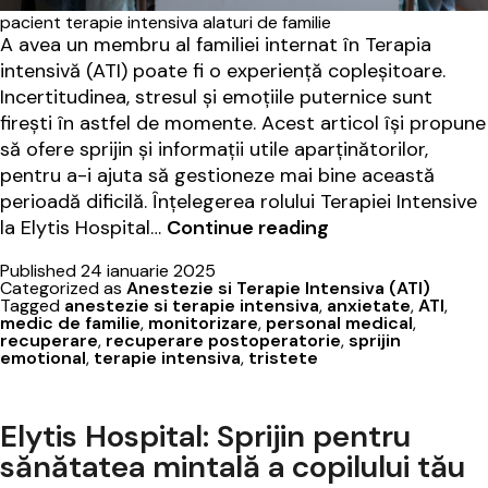
pacient terapie intensiva alaturi de familie
A avea un membru al familiei internat în Terapia
intensivă (ATI) poate fi o experiență copleșitoare.
Incertitudinea, stresul și emoțiile puternice sunt
firești în astfel de momente. Acest articol își propune
să ofere sprijin și informații utile aparținătorilor,
pentru a-i ajuta să gestioneze mai bine această
perioadă dificilă. Înțelegerea rolului Terapiei Intensive
Ghidul
la Elytis Hospital…
Continue reading
aparținătorilor:
Published
24 ianuarie 2025
Terapia
Categorized as
Anestezie si Terapie Intensiva (ATI)
intensivă
Tagged
anestezie si terapie intensiva
,
anxietate
,
ATI
,
medic de familie
,
monitorizare
,
personal medical
,
la
recuperare
,
recuperare postoperatorie
,
sprijin
Elytis
emotional
,
terapie intensiva
,
tristete
Hospital
Elytis Hospital: Sprijin pentru
sănătatea mintală a copilului tău