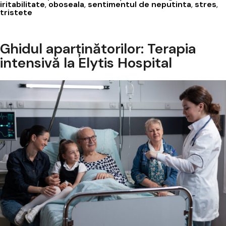
iritabilitate
,
oboseala
,
sentimentul de neputinta
,
stres
,
persoane
tristete
dragi
Ghidul aparținătorilor: Terapia
intensivă la Elytis Hospital