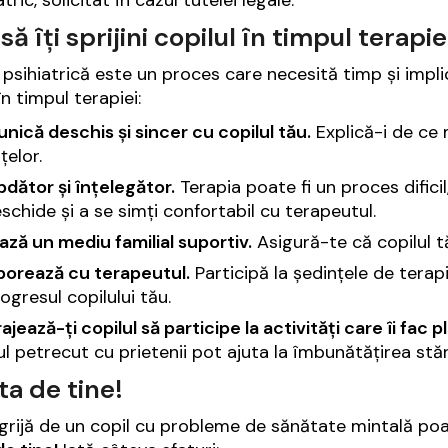
atric, solicitat în cazul tutelei legale.
ă îți sprijini copilul în timpul terapie
 psihiatrică este un proces care necesită timp și implic
în timpul terapiei:
ică deschis și sincer cu copilul tău.
Explică-i de ce 
țelor.
ăbdător și înțelegător.
Terapia poate fi un proces difici
schide și a se simți confortabil cu terapeutul.
ză un mediu familial suportiv.
Asigură-te că copilul tă
borează cu terapeutul.
Participă la ședințele de terapi
ogresul copilului tău.
ajează-ți copilul să participe la activități care îi fac p
l petrecut cu prietenii pot ajuta la îmbunătățirea stării
ta de tine!
grijă de un copil cu probleme de sănătate mintală poate