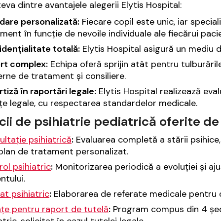
eva dintre avantajele alegerii Elytis Hospital:
dare personalizată:
Fiecare copil este unic, iar special
ment în funcție de nevoile individuale ale fiecărui paci
dențialitate totală:
Elytis Hospital asigură un mediu di
rt complex:
Echipa oferă sprijin atât pentru tulburăril
ne de tratament și consiliere.
tiză în raportări legale:
Elytis Hospital realizează eval
țe legale, cu respectarea standardelor medicale.
cii de psihiatrie pediatrică oferite de
ltație psihiatrică
:
Evaluarea completă a stării psihice,
plan de tratament personalizat.
ol psihiatric
:
Monitorizarea periodică a evoluției și aju
ntului.
at psihiatric
:
Elaborarea de referate medicale pentru d
țe pentru raport de tutelă
:
Program compus din 4 ședi