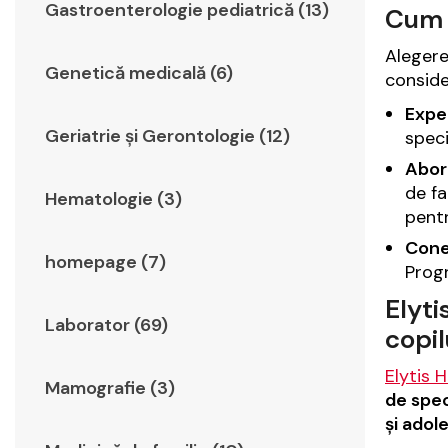
Gastroenterologie pediatrică (13)
Cum s
Alegere
Genetică medicală (6)
conside
Exper
Geriatrie şi Gerontologie (12)
speci
Abor
de fa
Hematologie (3)
pentr
Cone
homepage (7)
Progr
Elyti
Laborator (69)
copil
Elytis 
Mamografie (3)
de spec
și adol