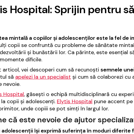
is Hospital: Sprijin pentru s
ea mintală a copiilor și adolescenților este la fel de i
lți copii se confruntă cu probleme de sănătate mintal
ezvoltării și bunăstării lor. Ca părinte, este esențial să f
momente dificile.
t articol, vei descoperi cum să recunoști
semnele unei
ul să
apelezi la un specialist
și cum să colaborezi cu ac
e nevoie.
is Hospital
, găsești o echipă multidisciplinară cu expe
 la copii și adolescenți.
Elytis Hospital
pune accent pe c
primitor, unde copiii se pot simți în largul lor.
 că este nevoie de ajutor specializa
i adolescenții își exprimă suferința în moduri diferite f