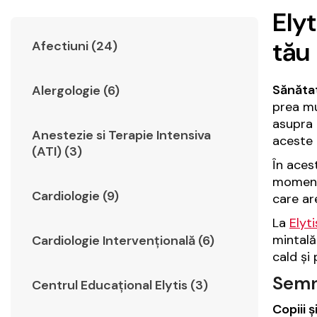
Elyt
tău
Afectiuni (24)
Sănătat
Alergologie (6)
prea mu
asupra d
Anestezie si Terapie Intensiva
aceste 
(ATI) (3)
În aces
moment
Cardiologie (9)
care ar
La
Elyt
mintală
Cardiologie Intervențională (6)
cald și 
Semne
Centrul Educațional Elytis (3)
Copiii ș