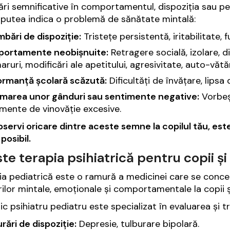
ri semnificative în comportamentul, dispoziția sau pe
 putea indica o problemă de sănătate mintală:
bări de dispoziție:
Tristețe persistentă, iritabilitate, 
ortamente neobișnuite:
Retragere socială, izolare, 
ruri, modificări ale apetitului, agresivitate, auto-vă
ormanță școlară scăzută:
Dificultăți de învățare, lipsa
imarea unor gânduri sau sentimente negative:
Vorbeș
mente de vinovăție excesive.
servi oricare dintre aceste semne la copilul tău, est
posibil.
te terapia psihiatrică pentru copii ș
ria pediatrică este o ramură a medicinei care se conc
rilor mintale, emoționale și comportamentale la copii ș
c psihiatru pediatru este specializat în evaluarea și t
rări de dispoziție:
Depresie, tulburare bipolară.