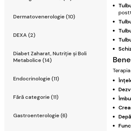
Tulbu
post
Dermatovenerologie (10)
Tulb
Tulbu
DEXA (2)
Tulbu
Schiz
Diabet Zaharat, Nutriţie şi Boli
Benef
Metabolice (14)
Terapia 
Endocrinologie (11)
Înțel
Dezvo
Fără categorie (11)
Îmbun
Crea
Gastroenterologie (6)
Depăș
Funcț