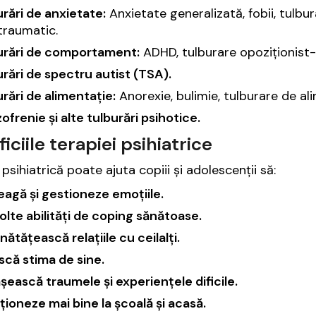
rări de anxietate:
Anxietate generalizată, fobii, tulbu
traumatic.
urări de comportament:
ADHD, tulburare opoziționist-
rări de spectru autist (TSA).
rări de alimentație:
Anorexie, bulimie, tulburare de al
ofrenie și alte tulburări psihotice.
iciile terapiei psihiatrice
psihiatrică poate ajuta copiii și adolescenții să:
eagă și gestioneze emoțiile.
lte abilități de coping sănătoase.
ătățească relațiile cu ceilalți.
scă stima de sine.
ească traumele și experiențele dificile.
ioneze mai bine la școală și acasă.