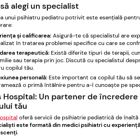
ă alegi un specialist
a unui psihiatru pediatru potrivit este esențială pentr
rare:
iența și calificarea:
Asigură-te că specialistul are expe
alizat în tratarea problemei specifice cu care se confr
darea terapeutică:
Există diferite tipuri de terapii, 
milie sau terapia prin joc. Discută cu specialistul des
u copilul tău.
xiunea personală:
Este important ca copilul tău să se 
amează o primă întâlnire pentru a-l cunoaște pe specia
s Hospital: Un partener de încredere
ului tău
Hospital
oferă servicii de psihiatrie pediatrică de înaltă
ialiști este formată din medici psihiatri cu experiență,
escenți
.