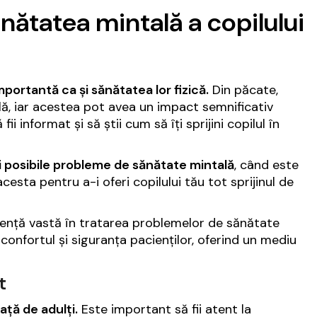
ănătatea mintală a copilului
mportantă ca și sănătatea lor fizică.
Din păcate,
ă, iar acestea pot avea un impact semnificativ
ii informat și să știi cum să îți sprijini copilul în
 posibile probleme de sănătate mintală
, când este
esta pentru a-i oferi copilului tău tot sprijinul de
riență vastă în tratarea problemelor de sănătate
onfortul și siguranța pacienților, oferind un mediu
t
ață de adulți.
Este important să fii atent la