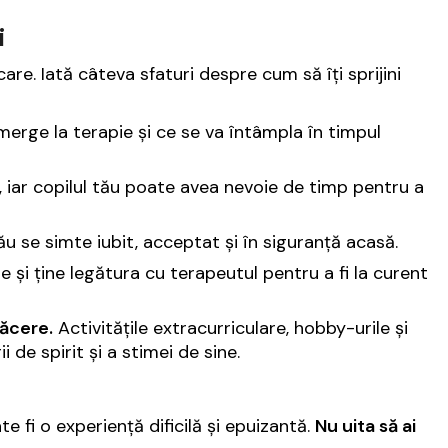
i
are. Iată câteva sfaturi despre cum să îți sprijini
merge la terapie și ce se va întâmpla în timpul
l, iar copilul tău poate avea nevoie de timp pentru a
u se simte iubit, acceptat și în siguranță acasă.
e și ține legătura cu terapeutul pentru a fi la curent
lăcere.
Activitățile extracurriculare, hobby-urile și
 de spirit și a stimei de sine.
 fi o experiență dificilă și epuizantă.
Nu uita să ai