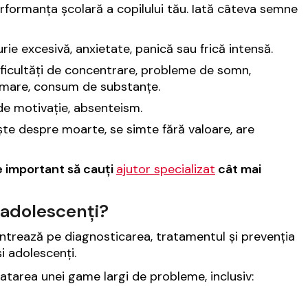
rformanța școlară a copilului tău. Iată câteva semne
furie excesivă, anxietate, panică sau frică intensă.
dificultăți de concentrare, probleme de somn,
tămare, consum de substanțe.
 de motivație, absenteism.
te despre moarte, se simte fără valoare, are
e important să cauți
ajutor specializat
cât mai
i adolescenți?
entrează pe diagnosticarea, tratamentul și prevenția
i adolescenți.
ratarea unei game largi de probleme, inclusiv: