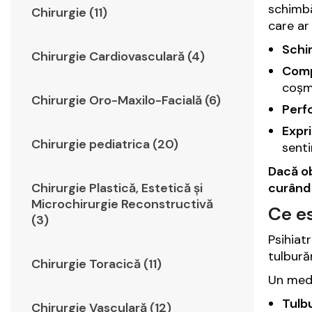
schimbă
Chirurgie (11)
care ar
Schim
Chirurgie Cardiovasculară (4)
Comp
coșma
Chirurgie Oro-Maxilo-Facială (6)
Perf
Expr
Chirurgie pediatrica (20)
senti
Dacă ob
curând 
Chirurgie Plastică, Estetică şi
Microchirurgie Reconstructivă
Ce es
(3)
Psihiat
tulbură
Chirurgie Toracică (11)
Un medi
Tulbu
Chirurgie Vasculară (12)