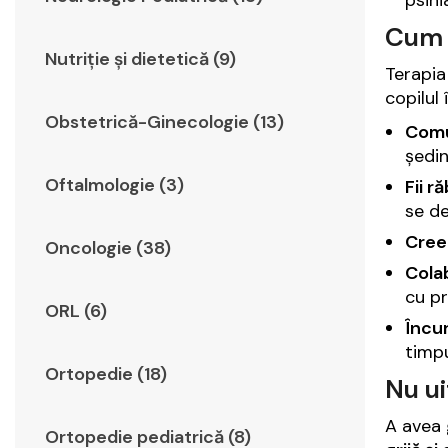
psihi
Cum s
Nutriție și dietetică (9)
Terapia
copilul 
Obstetrică-Ginecologie (13)
Comun
ședin
Oftalmologie (3)
Fii r
se de
Creea
Oncologie (38)
Cola
cu pr
ORL (6)
Încur
timpu
Ortopedie (18)
Nu ui
A avea 
Ortopedie pediatrică (8)