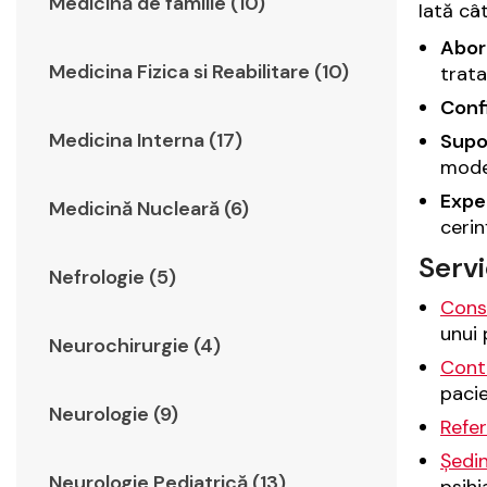
Medicină de familie (10)
Iată cât
Abor
Medicina Fizica si Reabilitare (10)
trata
Confi
Medicina Interna (17)
Supo
moder
Exper
Medicină Nucleară (6)
cerin
Servi
Nefrologie (5)
Consu
unui 
Neurochirurgie (4)
Contr
pacie
Neurologie (9)
Refer
Ședin
Neurologie Pediatrică (13)