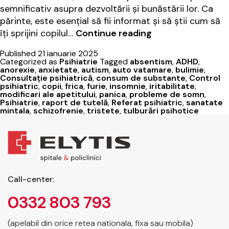
semnificativ asupra dezvoltării și bunăstării lor. Ca
părinte, este esențial să fii informat și să știi cum să
Elytis
îți sprijini copilul…
Continue reading
Hospital:
Published
21 ianuarie 2025
Sprijin
Categorized as
Psihiatrie
Tagged
absentism
,
ADHD
,
pentru
anorexie
,
anxietate
,
autism
,
auto vatamare
,
bulimie
,
Consultație psihiatrică
,
consum de substante
,
Control
sănătatea
psihiatric
,
copii
,
frica
,
furie
,
insomnie
,
iritabilitate
,
mintală
modificari ale apetitului
,
panica
,
probleme de somn
,
Psihiatrie
,
raport de tutelă
,
Referat psihiatric
,
sanatate
a
mintala
,
schizofrenie
,
tristete
,
tulburări psihotice
copilului
tău
Call-center:
0332 803 793
(apelabil din orice retea nationala, fixa sau mobila)