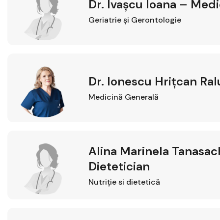
Dr. Ivașcu Ioana – Medi
Geriatrie şi Gerontologie
Dr. Ionescu Hrițcan Ra
Medicină Generală
Alina Marinela Tanasach
Dietetician
Nutriție si dietetică