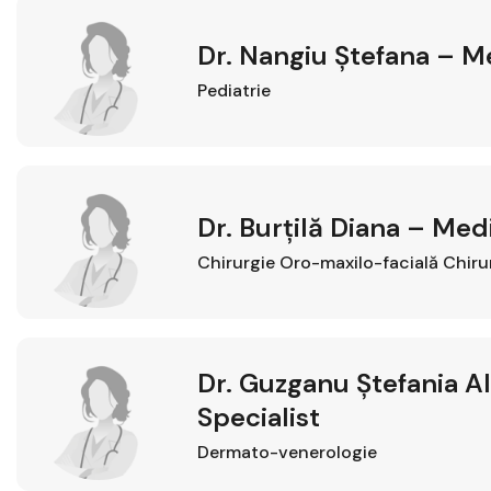
Dr. Nangiu Ștefana – Me
Pediatrie
Dr. Burțilă Diana – Med
Chirurgie Oro-maxilo-facială
Chiru
Dr. Guzganu Ștefania A
Specialist
Dermato-venerologie