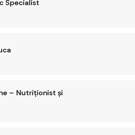
c Specialist
luca
e – Nutriționist și