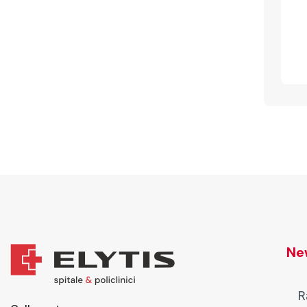
New
R