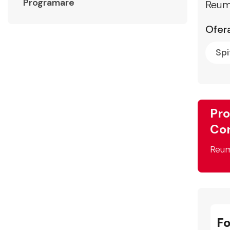
Programare
Reum
Ofera
Spi
Pro
Con
Reum
F