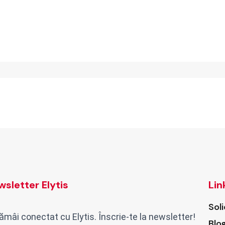
sletter Elytis
Lin
Sol
ămâi conectat cu Elytis. Înscrie-te la newsletter!
Blo