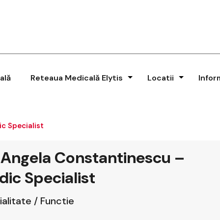
ală
Reteaua Medicală Elytis
Locatii
Infor
c Specialist
 Angela Constantinescu –
ic Specialist
alitate / Functie