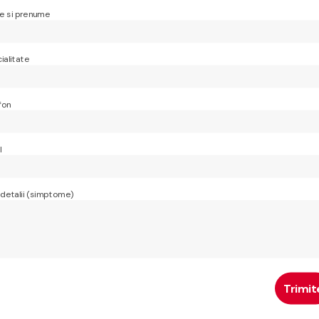
 si prenume
ialitate
fon
l
 detalii (simptome)