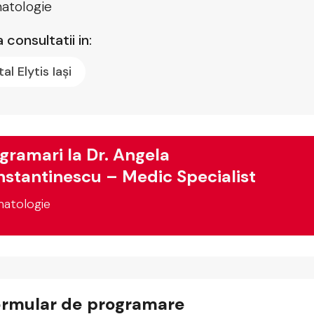
atologie
 consultatii in:
tal Elytis Iași
gramari la Dr. Angela
stantinescu – Medic Specialist
atologie
ormular de programare