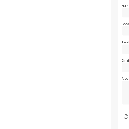
Nume
Spec
Tele
Emai
Alte