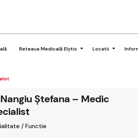
ală
Reteaua Medicală Elytis
Locatii
Infor
alist
 Nangiu Ștefana – Medic
cialist
alitate / Functie