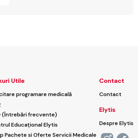
kuri Utile
Contact
icitare programare medicală
Contact
g
Elytis
 (Întrebări frecvente)
Despre Elytis
trul Educațional Elytis
p Pachete si Oferte Servicii Medicale