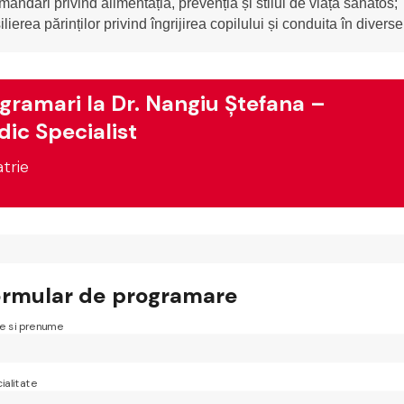
mandări privind alimentația, prevenția și stilul de viață sănătos;
lierea părinților privind îngrijirea copilului și conduita în diverse
gramari la Dr. Nangiu Ștefana –
ic Specialist
atrie
ormular de programare
 si prenume
ialitate