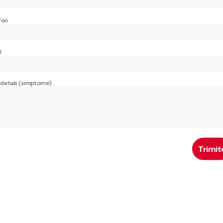
fon
l
 detalii (simptome)