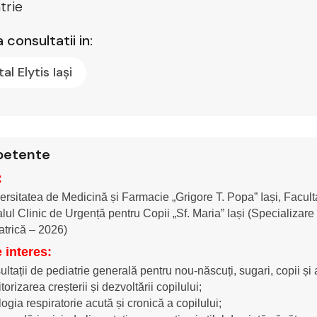
trie
 consultatii in:
tal Elytis Iași
etente
:
ersitatea de Medicină și Farmacie „Grigore T. Popa” Iași, Facul
alul Clinic de Urgență pentru Copii „Sf. Maria” Iași (Specializar
atrică – 2026)
e interes:
ultații de pediatrie generală pentru nou-născuți, sugari, copii și
orizarea creșterii și dezvoltării copilului;
logia respiratorie acută și cronică a copilului;