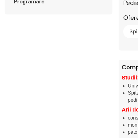
Programare
Pedia
Ofera
Spi
Comp
Studii
Univ
Spit
pedi
Arii d
cons
monit
pato