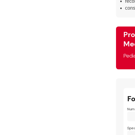
reco
consi
Pro
Med
Pedi
F
Nume
Spec