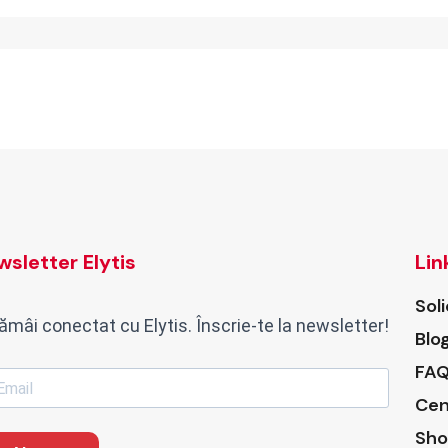
sletter Elytis
Lin
Sol
ămâi conectat cu Elytis. Înscrie-te la newsletter!
Blo
FAQ
Cen
Sho