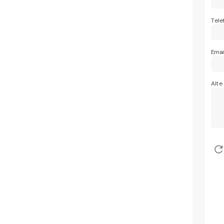
Tele
Emai
Alte