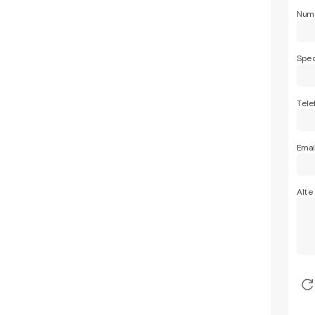
Nume
Spec
Tele
Emai
Alte