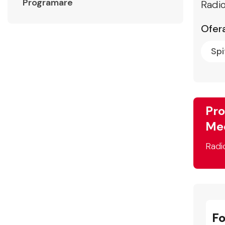
Programare
Radio
Ofera
Spi
Pro
Med
Radi
F