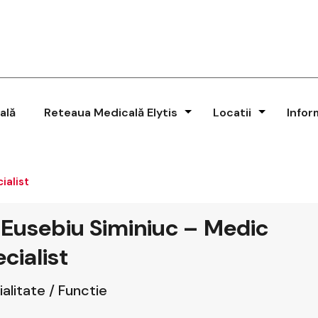
ală
Reteaua Medicală Elytis
Locatii
Infor
ialist
 Eusebiu Siminiuc – Medic
cialist
alitate / Functie