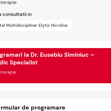
terapie
 consultatii in:
tal Multidisciplinar Elytis Nicolina
gramari la Dr. Eusebiu Siminiuc –
ic Specialist
oterapie
ormular de programare