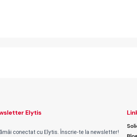
sletter Elytis
Lin
Sol
ămâi conectat cu Elytis. Înscrie-te la newsletter!
Blo