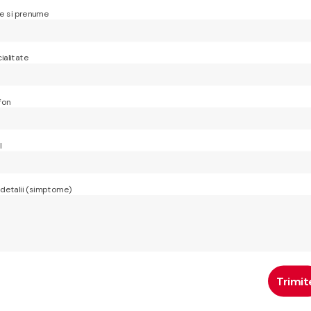
 si prenume
ialitate
fon
l
 detalii (simptome)