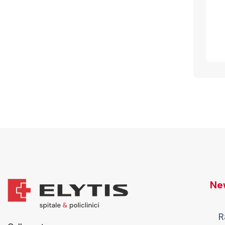
New
R