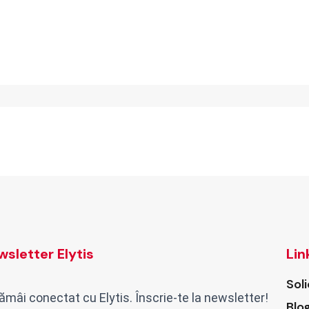
sletter Elytis
Lin
Sol
ămâi conectat cu Elytis. Înscrie-te la newsletter!
Blo