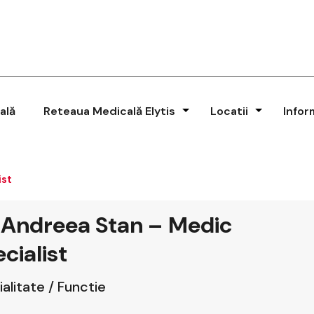
ală
Reteaua Medicală Elytis
Locatii
Infor
ist
 Andreea Stan – Medic
cialist
alitate / Functie