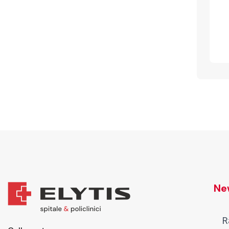
New
R