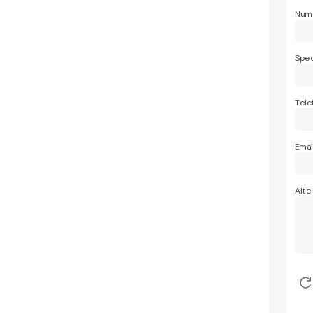
Nume
Spec
Tele
Emai
Alte