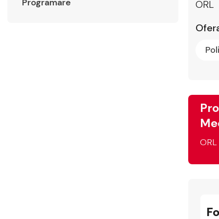
Programare
ORL
Ofera
Pol
Pro
Med
ORL
F