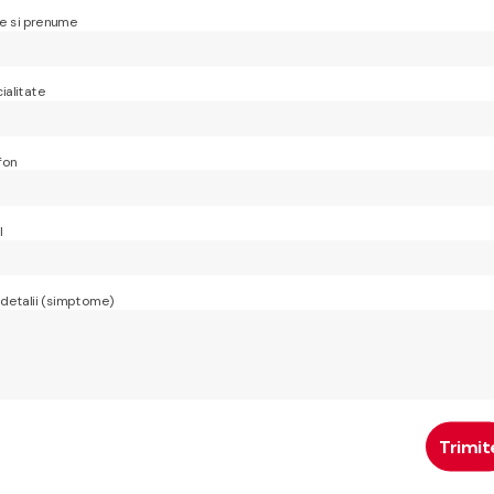
 si prenume
ialitate
fon
l
 detalii (simptome)