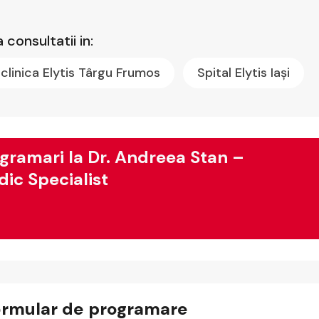
 consultatii in:
iclinica Elytis Târgu Frumos
Spital Elytis Iași
gramari la Dr. Andreea Stan –
ic Specialist
ormular de programare