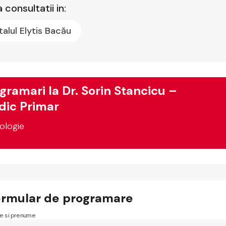
 consultatii in:
talul Elytis Bacău
gramari la Dr. Sorin Stancicu –
ic Primar
ologie
ormular de programare
 si prenume