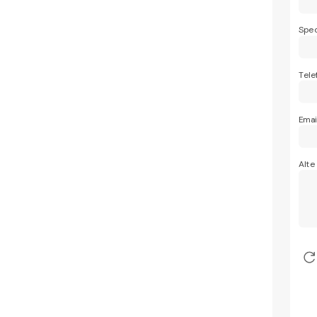
Spec
Tele
Emai
Alte