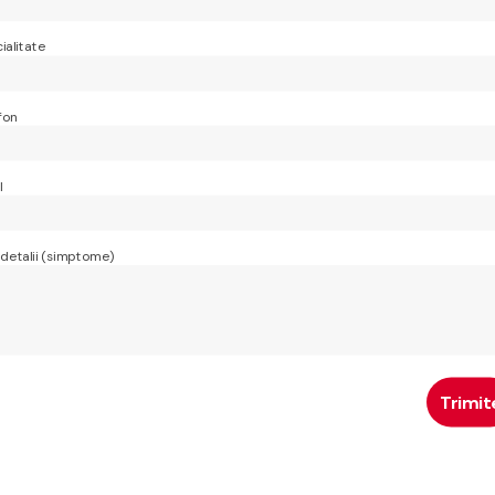
ialitate
fon
l
 detalii (simptome)