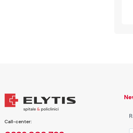
New
R
Call-center: