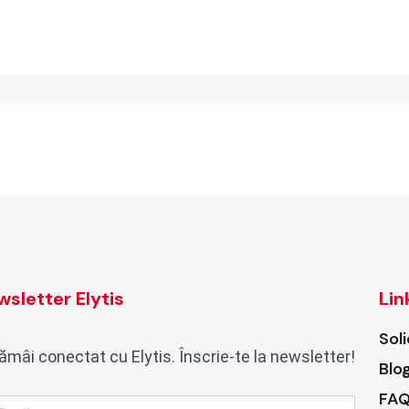
sletter Elytis
Lin
Sol
ămâi conectat cu Elytis. Înscrie-te la newsletter!
Blo
FAQ