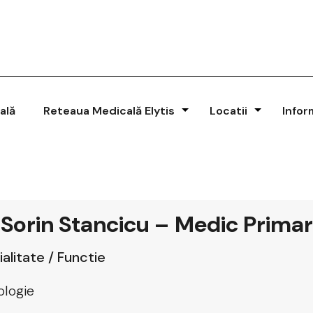
ală
Reteaua Medicală Elytis
Locatii
Infor
 Sorin Stancicu – Medic Primar
alitate / Functie
ologie