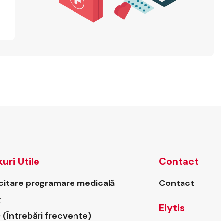
kuri Utile
Contact
icitare programare medicală
Contact
g
Elytis
 (Întrebări frecvente)