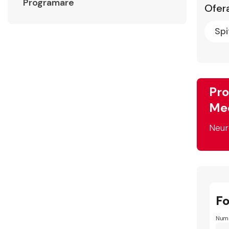
Programare
Ofera
Spi
Pro
Med
Neur
F
Nume