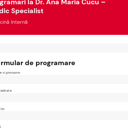
gramari la Dr. Ana Maria Cucu –
ic Specialist
cină Internă
ormular de programare
 si prenume
ialitate
fon
l