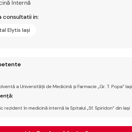
ină Internă
 consultatii in:
tal Elytis Iași
etente
lventă a Universității de Medicină și Farmacie „Gr. T. Popa” Iaș
ență:
c rezident în medicină internă la Spitalul „Sf. Spiridon” din Iași