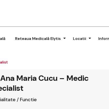
ală
Reteaua Medicală Elytis
Locatii
Infor
alist
 Ana Maria Cucu – Medic
cialist
alitate / Functie