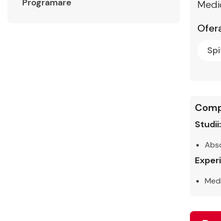
Programare
Medic
Ofera
Spi
Comp
Studii:
Abso
Experi
Medi