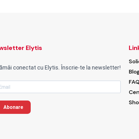
sletter Elytis
Lin
Sol
ămâi conectat cu Elytis. Înscrie-te la newsletter!
Blo
FAQ
Cen
Sho
Abonare