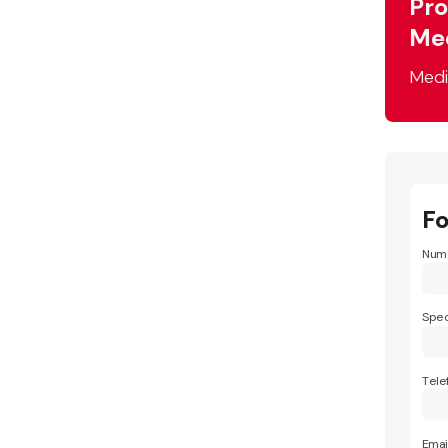
Pro
Med
Medi
F
Nume
Spec
Tele
Emai