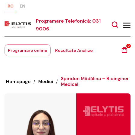
RO
EN
Programare Telefonică: 031
9006
0
Programare online
Rezultate Analize
Spiridon Mădălina – Bioinginer
Homepage
/
Medici
/
Medical