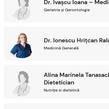
Dr. Ivașcu Ioana – Medi
Geriatrie şi Gerontologie
Dr. Ionescu Hrițcan Ra
Medicină Generală
Alina Marinela Tanasach
Dietetician
Nutriție si dietetică