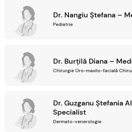
Dr. Nangiu Ștefana – Me
Pediatrie
Dr. Burțilă Diana – Med
Chirurgie Oro-maxilo-facială
Chiru
Dr. Guzganu Ștefania A
Specialist
Dermato-venerologie