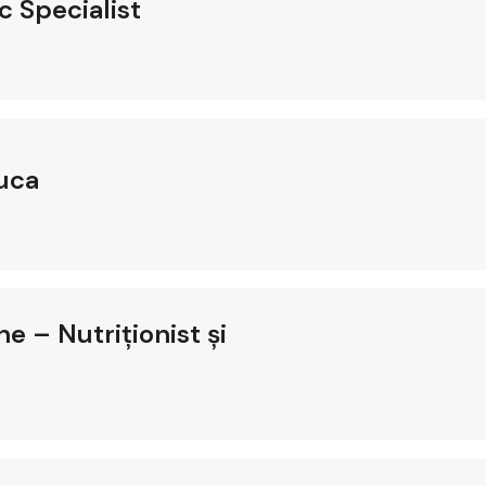
c Specialist
luca
e – Nutriționist și