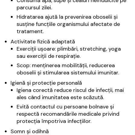
Consumă apă, supe și ceaiuri neîndulcite pe
parcursul zilei.
Hidratarea ajută la prevenirea oboselii și
susține funcțiile organismului afectate de
tratament.
Activitate fizică adaptată
Exerciții ușoare: plimbări, stretching, yoga
sau exerciții de respirație.
Scop: menținerea mobilității, reducerea
oboselii și stimularea sistemului imunitar.
Igienă și protecție personală
Igiena corectă reduce riscul de infecții, mai
ales când imunitatea este scăzută.
Evită contactul cu persoane bolnave și
respectă recomandările medicale privind
protecția împotriva infecțiilor.
Somn și odihnă