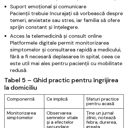
Suport emoțional și comunicare
Pacienții trebuie încurajați să vorbească despre
temeri, anxietate sau stres, iar familia să ofere
sprijin constant și înțelegere.
Acces la telemedicină și consult online
Platformele digitale permit monitorizarea
simptomelor și consultarea rapidă a medicului,
fără a fi necesară deplasarea în spital, ceea ce
este util mai ales pentru pacienții cu mobilitate
redusă.
Tabel 5 – Ghid practic pentru îngrijirea
la domiciliu
Componentă
Ce implică
Sfaturi practice
pentru acasă
Monitorizarea
Observarea
Ține un jurnal
simptomelor
semnelor vitale
zilnic, notează
și a efectelor
febra, durerea,
secundare
greața