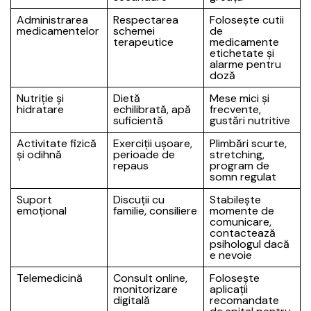
Administrarea
Respectarea
Folosește cutii
medicamentelor
schemei
de
terapeutice
medicamente
etichetate și
alarme pentru
doză
Nutriție și
Dietă
Mese mici și
hidratare
echilibrată, apă
frecvente,
suficientă
gustări nutritive
Activitate fizică
Exerciții ușoare,
Plimbări scurte,
și odihnă
perioade de
stretching,
repaus
program de
somn regulat
Suport
Discuții cu
Stabilește
emoțional
familie, consiliere
momente de
comunicare,
contactează
psihologul dacă
e nevoie
Telemedicină
Consult online,
Folosește
monitorizare
aplicații
digitală
recomandate