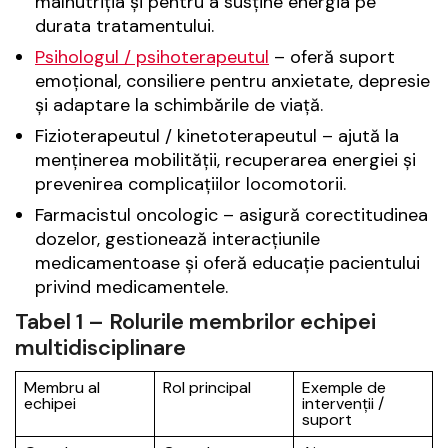
malnutriția și pentru a susține energia pe
durata tratamentului.
Psihologul / psihoterapeutul
– oferă suport
emoțional, consiliere pentru anxietate, depresie
și adaptare la schimbările de viață.
Fizioterapeutul / kinetoterapeutul – ajută la
menținerea mobilității, recuperarea energiei și
prevenirea complicațiilor locomotorii.
Farmacistul oncologic – asigură corectitudinea
dozelor, gestionează interacțiunile
medicamentoase și oferă educație pacientului
privind medicamentele.
Tabel 1 – Rolurile membrilor echipei
multidisciplinare
Membru al
Rol principal
Exemple de
echipei
intervenții /
suport