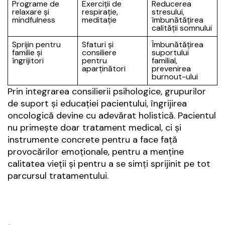
Programe de
Exerciții de
Reducerea
relaxare și
respirație,
stresului,
mindfulness
meditație
îmbunătățirea
calității somnului
Sprijin pentru
Sfaturi și
Îmbunătățirea
familie și
consiliere
suportului
îngrijitori
pentru
familial,
aparținători
prevenirea
burnout-ului
Prin integrarea consilierii psihologice, grupurilor
de suport și educației pacientului, îngrijirea
oncologică devine cu adevărat holistică. Pacientul
nu primește doar tratament medical, ci și
instrumente concrete pentru a face față
provocărilor emoționale, pentru a menține
calitatea vieții și pentru a se simți sprijinit pe tot
parcursul tratamentului.