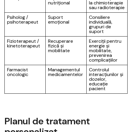
nutrițional
la chimioterapie
sau radioterapie
Psiholog /
Suport
Consiliere
psihoterapeut
emoțional
individuală,
grupuri de
suport
Fizioterapeut /
Recuperare
Exerciții pentru
kinetoterapeut
fizică și
energie și
mobilitate
mobilitate,
prevenirea
complicațiilor
Farmacist
Managementul
Controlul
oncologic
medicamentelor
interacțiunilor și
dozelor,
educație
pacient
Planul de tratament
personalizat