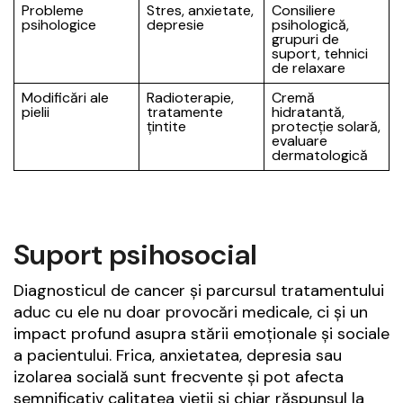
Probleme
Stres, anxietate,
Consiliere
psihologice
depresie
psihologică,
grupuri de
suport, tehnici
de relaxare
Modificări ale
Radioterapie,
Cremă
pielii
tratamente
hidratantă,
țintite
protecție solară,
evaluare
dermatologică
Suport psihosocial
Diagnosticul de cancer și parcursul tratamentului
aduc cu ele nu doar provocări medicale, ci și un
impact profund asupra stării emoționale și sociale
a pacientului. Frica, anxietatea, depresia sau
izolarea socială sunt frecvente și pot afecta
semnificativ calitatea vieții și chiar răspunsul la