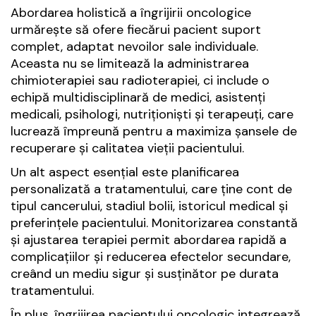
Abordarea holistică a îngrijirii oncologice
urmărește să ofere fiecărui pacient suport
complet, adaptat nevoilor sale individuale.
Aceasta nu se limitează la administrarea
chimioterapiei sau radioterapiei, ci include o
echipă multidisciplinară de medici, asistenți
medicali, psihologi, nutriționiști și terapeuți, care
lucrează împreună pentru a maximiza șansele de
recuperare și calitatea vieții pacientului.
Un alt aspect esențial este planificarea
personalizată a tratamentului, care ține cont de
tipul cancerului, stadiul bolii, istoricul medical și
preferințele pacientului. Monitorizarea constantă
și ajustarea terapiei permit abordarea rapidă a
complicațiilor și reducerea efectelor secundare,
creând un mediu sigur și susținător pe durata
tratamentului.
În plus, îngrijirea pacientului oncologic integrează