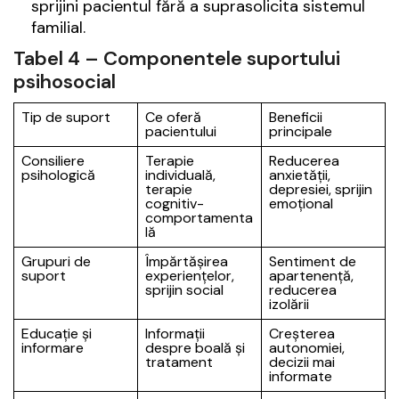
sprijini pacientul fără a suprasolicita sistemul
familial.
Tabel 4 – Componentele suportului
psihosocial
Tip de suport
Ce oferă
Beneficii
pacientului
principale
Consiliere
Terapie
Reducerea
psihologică
individuală,
anxietății,
terapie
depresiei, sprijin
cognitiv-
emoțional
comportamenta
lă
Grupuri de
Împărtășirea
Sentiment de
suport
experiențelor,
apartenență,
sprijin social
reducerea
izolării
Educație și
Informații
Creșterea
informare
despre boală și
autonomiei,
tratament
decizii mai
informate