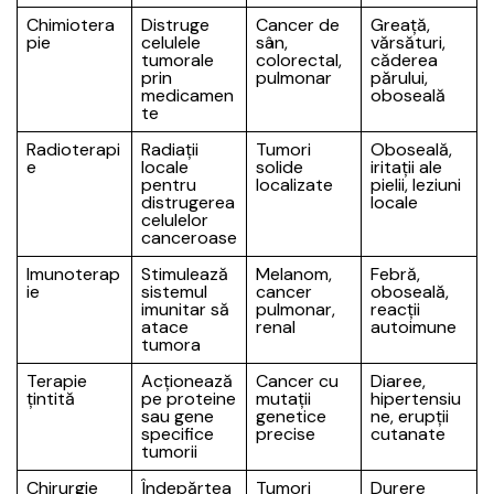
Chimiotera
Distruge
Cancer de
Greață,
pie
celulele
sân,
vărsături,
tumorale
colorectal,
căderea
prin
pulmonar
părului,
medicamen
oboseală
te
Radioterapi
Radiații
Tumori
Oboseală,
e
locale
solide
iritații ale
pentru
localizate
pielii, leziuni
distrugerea
locale
celulelor
canceroase
Imunoterap
Stimulează
Melanom,
Febră,
ie
sistemul
cancer
oboseală,
imunitar să
pulmonar,
reacții
atace
renal
autoimune
tumora
Terapie
Acționează
Cancer cu
Diaree,
țintită
pe proteine
mutații
hipertensiu
sau gene
genetice
ne, erupții
specifice
precise
cutanate
tumorii
Chirurgie
Îndepărtea
Tumori
Durere