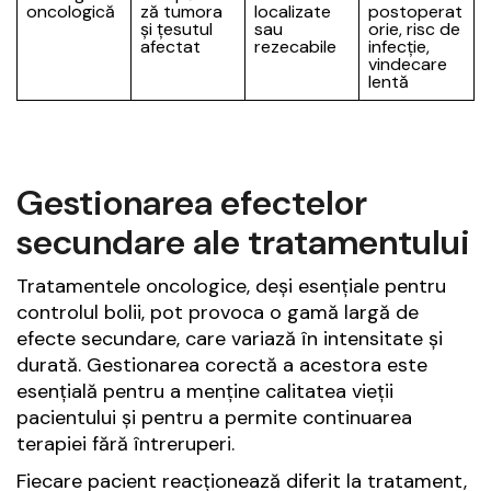
oncologică
ză tumora
localizate
postoperat
și țesutul
sau
orie, risc de
afectat
rezecabile
infecție,
vindecare
lentă
Gestionarea efectelor
secundare ale tratamentului
Tratamentele oncologice, deși esențiale pentru
controlul bolii, pot provoca o gamă largă de
efecte secundare, care variază în intensitate și
durată. Gestionarea corectă a acestora este
esențială pentru a menține calitatea vieții
pacientului și pentru a permite continuarea
terapiei fără întreruperi.
Fiecare pacient reacționează diferit la tratament,