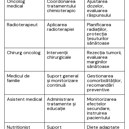
Oncolog
Coordonarea
Ajustarea
medical
tratamentului
dozelor,
chimioterapic
evaluarea
răspunsului
Radioterapeut
Aplicarea
Planificarea
radioterapiei
radiațiilor,
protecția
țesuturilor
sănătoase
Chirurg oncolog
Intervenții
Rezecția tumorii,
chirurgicale
evaluarea
marginilor
sănătoase
Medicul de
Suport general
Gestionarea
familie
și monitorizare
comorbidităților,
continuă
recomandări
preventive
Asistent medical
Administrare
Monitorizarea
tratamente și
efectelor
educație
secundare,
instruirea
pacientului
Nutriționist
Suport
Diete adaptate