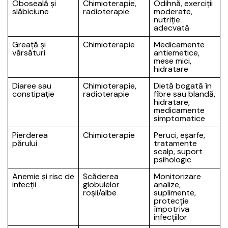
Oboseală și
Chimioterapie,
Odihnă, exerciții
slăbiciune
radioterapie
moderate,
nutriție
adecvată
Greață și
Chimioterapie
Medicamente
vărsături
antiemetice,
mese mici,
hidratare
Diaree sau
Chimioterapie,
Dietă bogată în
constipație
radioterapie
fibre sau blandă,
hidratare,
medicamente
simptomatice
Pierderea
Chimioterapie
Peruci, eșarfe,
părului
tratamente
scalp, suport
psihologic
Anemie și risc de
Scăderea
Monitorizare
infecții
globulelor
analize,
roșii/albe
suplimente,
protecție
împotriva
infecțiilor