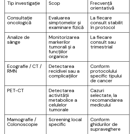
Tip investigație
Scop
Frecvență
orientativă
Consultație
Evaluarea
La fiecare
oncologică
simptomelor și
consult stabilit
examinare fizică
în protocol
Analize de
Monitorizarea
La fiecare
sânge
markerilor
consult sau
tumorali și a
trimestrial
funcțiilor
organice
Ecografie / CT /
Detectarea
Conform
RMN
recidivei sau a
protocolului
complicațiilor
specific tipului
de cancer
PET-CT
Detectarea
Cazuri
activității
selectate, la
metabolice a
recomandarea
celulelor
medicului
tumorale
Mamografie /
Screening local
Conform
Colonoscopie
specific
ghidurilor de
supraveghere