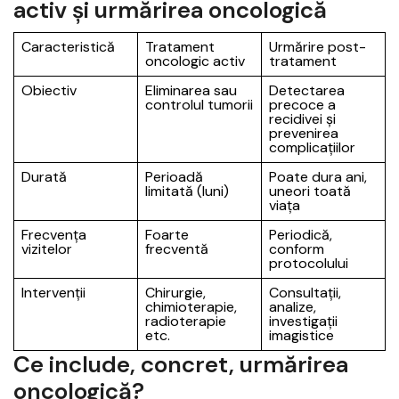
activ și urmărirea oncologică
Caracteristică
Tratament
Urmărire post-
oncologic activ
tratament
Obiectiv
Eliminarea sau
Detectarea
controlul tumorii
precoce a
recidivei și
prevenirea
complicațiilor
Durată
Perioadă
Poate dura ani,
limitată (luni)
uneori toată
viața
Frecvența
Foarte
Periodică,
vizitelor
frecventă
conform
protocolului
Intervenții
Chirurgie,
Consultații,
chimioterapie,
analize,
radioterapie
investigații
etc.
imagistice
Ce include, concret, urmărirea
oncologică?