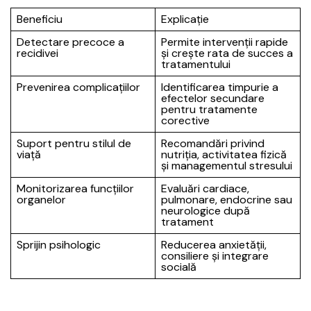
Beneficiu
Explicație
Detectare precoce a
Permite intervenții rapide
recidivei
și crește rata de succes a
tratamentului
Prevenirea complicațiilor
Identificarea timpurie a
efectelor secundare
pentru tratamente
corective
Suport pentru stilul de
Recomandări privind
viață
nutriția, activitatea fizică
și managementul stresului
Monitorizarea funcțiilor
Evaluări cardiace,
organelor
pulmonare, endocrine sau
neurologice după
tratament
Sprijin psihologic
Reducerea anxietății,
consiliere și integrare
socială