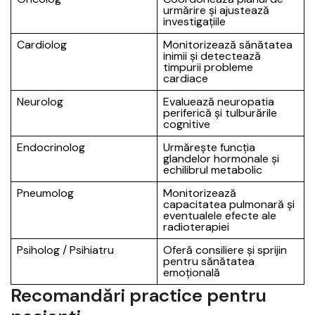
urmărire și ajustează
investigațiile
Cardiolog
Monitorizează sănătatea
inimii și detectează
timpurii probleme
cardiace
Neurolog
Evaluează neuropatia
periferică și tulburările
cognitive
Endocrinolog
Urmărește funcția
glandelor hormonale și
echilibrul metabolic
Pneumolog
Monitorizează
capacitatea pulmonară și
eventualele efecte ale
radioterapiei
Psiholog / Psihiatru
Oferă consiliere și sprijin
pentru sănătatea
emoțională
Recomandări practice pentru