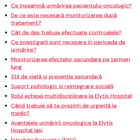
Ce înseamnă urmărirea pacientului oncologic?
De ce este necesară monitorizarea după
tratament?
Cât de des trebuie efectuate controalele?
Ce investigații sunt necesare în perioada de
urmărire?
Monitorizarea efectelor secundare pe termen
lung
Stil de viață și prevenție secundară
Suport psihologic și reintegrare socială
Rolul echipei multidisciplinare la Elytis Hospital
Când trebuie să te prezinți de urgență la
medic?
Avantajele urmăririi oncologice la Elytis
Hospital Iași
Întrebări frecvente (FAQ)