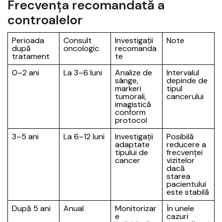
Frecvența recomandată a
controalelor
Perioada
Consult
Investigații
Note
după
oncologic
recomanda
tratament
te
0–2 ani
La 3–6 luni
Analize de
Intervalul
sânge,
depinde de
markeri
tipul
tumorali,
cancerului
imagistică
conform
protocol
3–5 ani
La 6–12 luni
Investigații
Posibilă
adaptate
reducere a
tipului de
frecvenței
cancer
vizitelor
dacă
starea
pacientului
este stabilă
După 5 ani
Anual
Monitorizar
În unele
e
cazuri