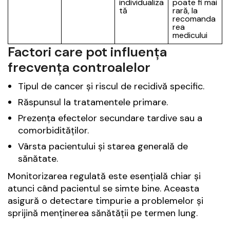
individualiza
poate fi mai
tă
rară, la
recomanda
rea
medicului
Factori care pot influența
frecvența controalelor
Tipul de cancer și riscul de recidivă specific.
Răspunsul la tratamentele primare.
Prezența efectelor secundare tardive sau a
comorbidităților.
Vârsta pacientului și starea generală de
sănătate.
Monitorizarea regulată este esențială chiar și
atunci când pacientul se simte bine. Aceasta
asigură o detectare timpurie a problemelor și
sprijină menținerea sănătății pe termen lung.