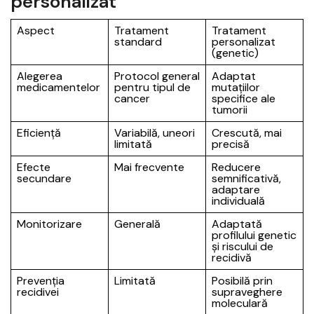
personalizat
Aspect
Tratament
Tratament
standard
personalizat
(genetic)
Alegerea
Protocol general
Adaptat
medicamentelor
pentru tipul de
mutațiilor
cancer
specifice ale
tumorii
Eficiență
Variabilă, uneori
Crescută, mai
limitată
precisă
Efecte
Mai frecvente
Reducere
secundare
semnificativă,
adaptare
individuală
Monitorizare
Generală
Adaptată
profilului genetic
și riscului de
recidivă
Prevenția
Limitată
Posibilă prin
recidivei
supraveghere
moleculară