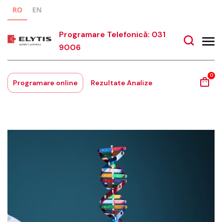
RO
EN
Programare Telefonică: 031
9006
0
Programare online
Rezultate Analize