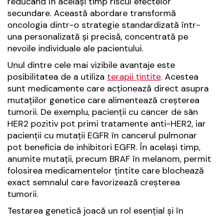
reducând în același timp riscul efectelor
secundare. Această abordare transformă
oncologia dintr-o strategie standardizată într-
una personalizată și precisă, concentrată pe
nevoile individuale ale pacientului.
Unul dintre cele mai vizibile avantaje este
posibilitatea de a utiliza
terapii țintite
. Acestea
sunt medicamente care acționează direct asupra
mutațiilor genetice care alimentează creșterea
tumorii. De exemplu, pacienții cu cancer de sân
HER2 pozitiv pot primi tratamente anti-HER2, iar
pacienții cu mutații EGFR în cancerul pulmonar
pot beneficia de inhibitori EGFR. În același timp,
anumite mutații, precum BRAF în melanom, permit
folosirea medicamentelor țintite care blochează
exact semnalul care favorizează creșterea
tumorii.
Testarea genetică joacă un rol esențial și în