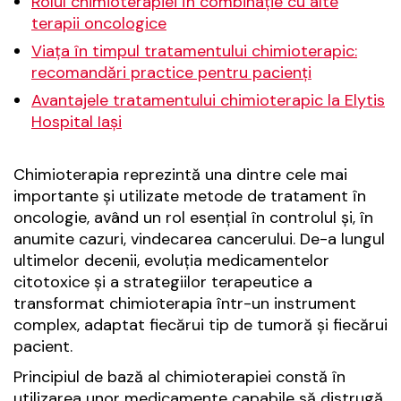
Rolul chimioterapiei în combinație cu alte
terapii oncologice
Viața în timpul tratamentului chimioterapic:
recomandări practice pentru pacienți
Avantajele tratamentului chimioterapic la Elytis
Hospital Iași
Chimioterapia reprezintă una dintre cele mai
importante și utilizate metode de tratament în
oncologie, având un rol esențial în controlul și, în
anumite cazuri, vindecarea cancerului. De-a lungul
ultimelor decenii, evoluția medicamentelor
citotoxice și a strategiilor terapeutice a
transformat chimioterapia într-un instrument
complex, adaptat fiecărui tip de tumoră și fiecărui
pacient.
Principiul de bază al chimioterapiei constă în
utilizarea unor medicamente capabile să distrugă