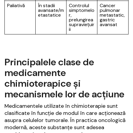
Paliativă
În stadii
Controlul
Cancer
avansate/m
simptomelo
pulmonar
etastatice
r,
metastatic,
prelungirea
gastric
supraviețuir
avansat
ii
Principalele clase de
medicamente
chimioterapice și
mecanismele lor de acțiune
Medicamentele utilizate în chimioterapie sunt
clasificate în funcție de modul în care acționează
asupra celulelor tumorale. În practica oncologică
modernă, aceste substanțe sunt adesea