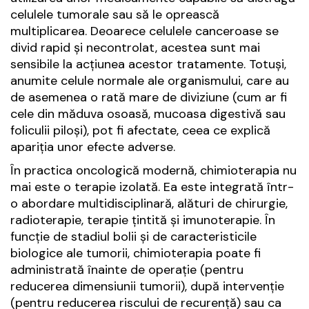
celulele tumorale sau să le oprească
multiplicarea. Deoarece celulele canceroase se
divid rapid și necontrolat, acestea sunt mai
sensibile la acțiunea acestor tratamente. Totuși,
anumite celule normale ale organismului, care au
de asemenea o rată mare de diviziune (cum ar fi
cele din măduva osoasă, mucoasa digestivă sau
foliculii piloși), pot fi afectate, ceea ce explică
apariția unor efecte adverse.
În practica oncologică modernă, chimioterapia nu
mai este o terapie izolată. Ea este integrată într-
o abordare multidisciplinară, alături de chirurgie,
radioterapie, terapie țintită și imunoterapie. În
funcție de stadiul bolii și de caracteristicile
biologice ale tumorii, chimioterapia poate fi
administrată înainte de operație (pentru
reducerea dimensiunii tumorii), după intervenție
(pentru reducerea riscului de recurență) sau ca