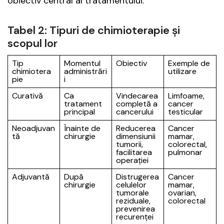
obiectiv central al tratamentului.
Tabel 2: Tipuri de chimioterapie și
scopul lor
Tip
Momentul
Obiectiv
Exemple de
chimiotera
administrări
utilizare
pie
i
Curativă
Ca
Vindecarea
Limfoame,
tratament
completă a
cancer
principal
cancerului
testicular
Neoadjuvan
Înainte de
Reducerea
Cancer
tă
chirurgie
dimensiunii
mamar,
tumorii,
colorectal,
facilitarea
pulmonar
operației
Adjuvantă
După
Distrugerea
Cancer
chirurgie
celulelor
mamar,
tumorale
ovarian,
reziduale,
colorectal
prevenirea
recurenței