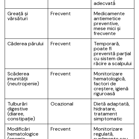
adecvată
Greață și
Frecvent
Medicamente
vărsături
antiemetice
preventive,
mese mici și
frecvente
Căderea părului
Frecvent
Temporară,
poate fi
prevenită parțial
cu sistem de
răcire a scalpului
Scăderea
Frecvent
Monitorizare
imunității
hematologică,
(neutropenie)
factori de
creștere, igienă
riguroasă
Tulburări
Ocazional
Dietă adaptată,
digestive
hidratare,
(diaree,
tratament
constipație)
simptomatic
Modificări
Frecvent
Monitorizare
hematologice
regulată,
(anemie,
suplimente sau