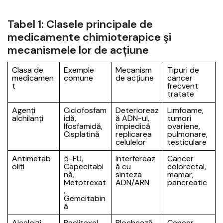
Tabel 1: Clasele principale de
medicamente chimioterapice și
mecanismele lor de acțiune
Clasa de
Exemple
Mecanism
Tipuri de
medicamen
comune
de acțiune
cancer
t
frecvent
tratate
Agenți
Ciclofosfam
Deterioreaz
Limfoame,
alchilanți
idă,
ă ADN-ul,
tumori
Ifosfamidă,
împiedică
ovariene,
Cisplatină
replicarea
pulmonare,
celulelor
testiculare
Antimetab
5-FU,
Interfereaz
Cancer
oliți
Capecitabi
ă cu
colorectal,
nă,
sinteza
mamar,
Metotrexat
ADN/ARN
pancreatic
,
Gemcitabin
ă
Alcaloizi
Paclitaxel,
Blochează
Cancer