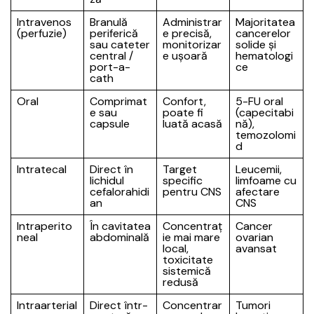
Intravenos
Branulă
Administrar
Majoritatea
(perfuzie)
periferică
e precisă,
cancerelor
sau cateter
monitorizar
solide și
central /
e ușoară
hematologi
port-a-
ce
cath
Oral
Comprimat
Confort,
5-FU oral
e sau
poate fi
(capecitabi
capsule
luată acasă
nă),
temozolomi
d
Intratecal
Direct în
Target
Leucemii,
lichidul
specific
limfoame cu
cefalorahidi
pentru CNS
afectare
an
CNS
Intraperito
În cavitatea
Concentraț
Cancer
neal
abdominală
ie mai mare
ovarian
local,
avansat
toxicitate
sistemică
redusă
Intraarterial
Direct într-
Concentrar
Tumori