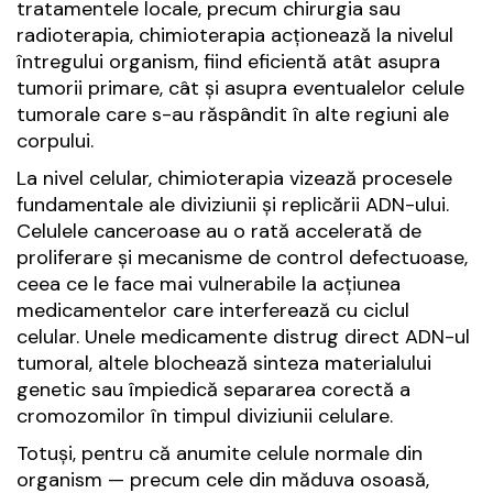
tratamentele locale, precum chirurgia sau
radioterapia, chimioterapia acționează la nivelul
întregului organism, fiind eficientă atât asupra
tumorii primare, cât și asupra eventualelor celule
tumorale care s-au răspândit în alte regiuni ale
corpului.
La nivel celular, chimioterapia vizează procesele
fundamentale ale diviziunii și replicării ADN-ului.
Celulele canceroase au o rată accelerată de
proliferare și mecanisme de control defectuoase,
ceea ce le face mai vulnerabile la acțiunea
medicamentelor care interferează cu ciclul
celular. Unele medicamente distrug direct ADN-ul
tumoral, altele blochează sinteza materialului
genetic sau împiedică separarea corectă a
cromozomilor în timpul diviziunii celulare.
Totuși, pentru că anumite celule normale din
organism — precum cele din măduva osoasă,