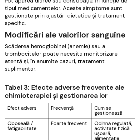
Pot apărea diaree sau constipație, în funcție de
tipul medicamentelor. Aceste simptome sunt
gestionate prin ajustări dietetice și tratament
specific.
Modificări ale valorilor sanguine
Scăderea hemoglobinei (anemie) sau a
trombocitelor poate necesita monitorizare
atentă și, în anumite cazuri, tratament
suplimentar.
Tabel 3: Efecte adverse frecvente ale
chimioterapiei și gestionarea lor
Efect advers
Frecvență
Cum se
gestionează
Oboseală /
Foarte frecvent
Odihnă regulată,
fatigabilitate
activitate fizică
ușoară,
alimentație