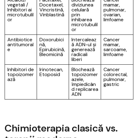
vegetali /
Docetaxel,
diviziunea
mamar,
Inhibitori ai
Vincristină,
celulară
pulmonar,
microtubulil
Vinblastină
prin
ovarian,
or
inhibarea
limfoame
microtubulil
or
Antibiotice
Doxorubici
Intercaleaz
Cancer
antitumoral
nă,
ă ADN-ul și
mamar,
e
Epirubicină,
generează
sarcoame,
Bleomicină
radicali
limfoame
liberi
Inhibitori de
Irinotecan,
Blochează
Cancer
topoizomer
Etoposid
topoizomer
colorectal,
ază
azele,
pulmonar,
împiedicân
gastric
d replicarea
ADN
Chimioterapia clasică vs.