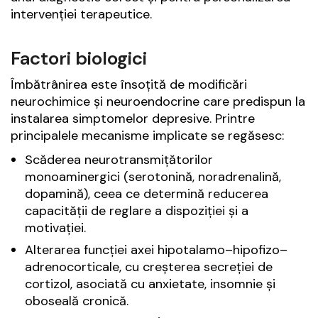
intervenției terapeutice.
Factori biologici
Îmbătrânirea este însoțită de modificări
neurochimice și neuroendocrine care predispun la
instalarea simptomelor depresive. Printre
principalele mecanisme implicate se regăsesc:
Scăderea neurotransmițătorilor
monoaminergici (serotonină, noradrenalină,
dopamină), ceea ce determină reducerea
capacității de reglare a dispoziției și a
motivației.
Alterarea funcției axei hipotalamo–hipofizo–
adrenocorticale, cu creșterea secreției de
cortizol, asociată cu anxietate, insomnie și
oboseală cronică.