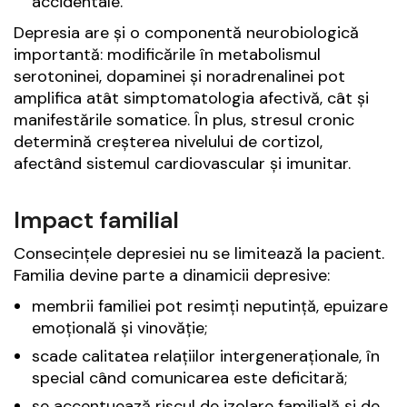
accidentale.
Depresia are și o componentă neurobiologică
importantă: modificările în metabolismul
serotoninei, dopaminei și noradrenalinei pot
amplifica atât simptomatologia afectivă, cât și
manifestările somatice. În plus, stresul cronic
determină creșterea nivelului de cortizol,
afectând sistemul cardiovascular și imunitar.
Impact familial
Consecințele depresiei nu se limitează la pacient.
Familia devine parte a dinamicii depresive:
membrii familiei pot resimți neputință, epuizare
emoțională și vinovăție;
scade calitatea relațiilor intergeneraționale, în
special când comunicarea este deficitară;
se accentuează riscul de izolare familială și de