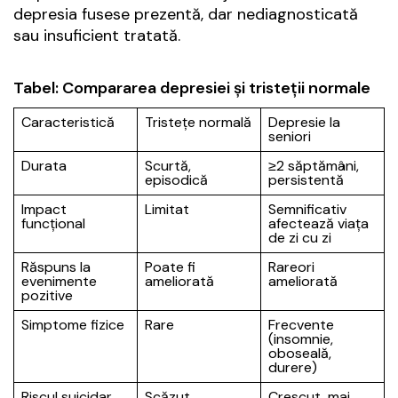
depresia fusese prezentă, dar nediagnosticată
sau insuficient tratată.
Tabel: Compararea depresiei și tristeții normale
Caracteristică
Tristețe normală
Depresie la
seniori
Durata
Scurtă,
≥2 săptămâni,
episodică
persistentă
Impact
Limitat
Semnificativ
funcțional
afectează viața
de zi cu zi
Răspuns la
Poate fi
Rareori
evenimente
ameliorată
ameliorată
pozitive
Simptome fizice
Rare
Frecvente
(insomnie,
oboseală,
durere)
Riscul suicidar
Scăzut
Crescut, mai