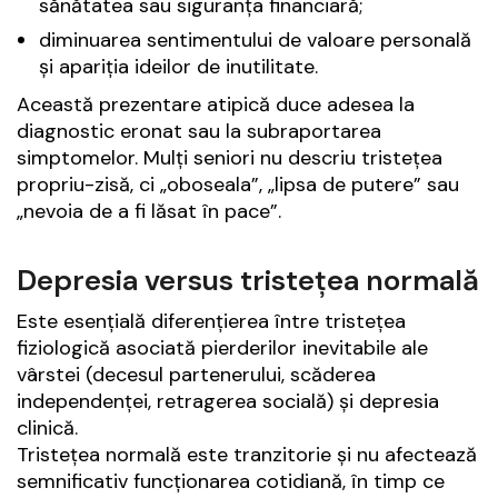
sănătatea sau siguranța financiară;
diminuarea sentimentului de valoare personală
și apariția ideilor de inutilitate.
Această prezentare atipică duce adesea la
diagnostic eronat sau la subraportarea
simptomelor. Mulți seniori nu descriu tristețea
propriu-zisă, ci „oboseala”, „lipsa de putere” sau
„nevoia de a fi lăsat în pace”.
Depresia versus tristețea normală
Este esențială diferențierea între tristețea
fiziologică asociată pierderilor inevitabile ale
vârstei (decesul partenerului, scăderea
independenței, retragerea socială) și depresia
clinică.
Tristețea normală este tranzitorie și nu afectează
semnificativ funcționarea cotidiană, în timp ce