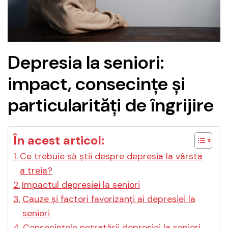
Depresia la seniori:
impact, consecințe și
particularități de îngrijire
În acest articol:
Ce trebuie să știi despre depresia la vârsta
a treia?
Impactul depresiei la seniori
Cauze și factori favorizanți ai depresiei la
seniori
Consecințele netratării depresiei la seniori