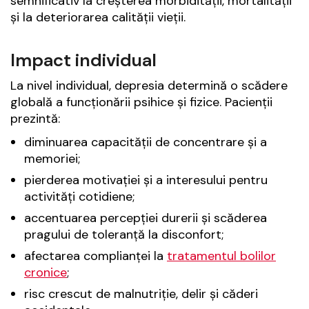
semnificativ la creșterea morbidității, mortalității
și la deteriorarea calității vieții.
Impact individual
La nivel individual, depresia determină o scădere
globală a funcționării psihice și fizice. Pacienții
prezintă:
diminuarea capacității de concentrare și a
memoriei;
pierderea motivației și a interesului pentru
activități cotidiene;
accentuarea percepției durerii și scăderea
pragului de toleranță la disconfort;
afectarea complianței la
tratamentul bolilor
cronice
;
risc crescut de malnutriție, delir și căderi