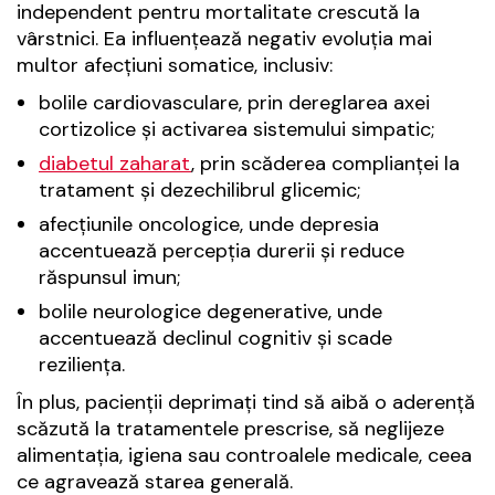
independent pentru mortalitate crescută la
vârstnici. Ea influențează negativ evoluția mai
multor afecțiuni somatice, inclusiv:
bolile cardiovasculare, prin dereglarea axei
cortizolice și activarea sistemului simpatic;
diabetul zaharat
, prin scăderea complianței la
tratament și dezechilibrul glicemic;
afecțiunile oncologice, unde depresia
accentuează percepția durerii și reduce
răspunsul imun;
bolile neurologice degenerative, unde
accentuează declinul cognitiv și scade
reziliența.
În plus, pacienții deprimați tind să aibă o aderență
scăzută la tratamentele prescrise, să neglijeze
alimentația, igiena sau controalele medicale, ceea
ce agravează starea generală.