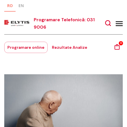
RO
EN
Programare Telefonică: 031
9006
0
Programare online
Rezultate Analize