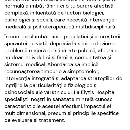
normală a îmbătrânirii, ci o tulburare afectivă
complexă, influențată de factori biologici,
psihologici și sociali, care necesită intervenție
medicală și psihoterapeutică multidisciplinară.
În contextul îmbătrânirii populației și al creșterii
speranței de viață, depresia la seniori devine o
problemă majoră de sănătate publică, afectând
nu doar individul, ci și familia, comunitatea și
sistemul medical. Abordarea sa implică
recunoașterea timpurie a simptomelor,
intervenția integrată și adaptarea strategiilor de
îngrijire la particularitățile fiziologice și
psihosociale ale vârstnicului. La Elytis Hospital
specialiștii noștri în sănătate mintală cunosc
caracteristicile acestei afecțiuni, impactul ei
multidimensional, precum și principiile specifice
de evaluare și tratament.