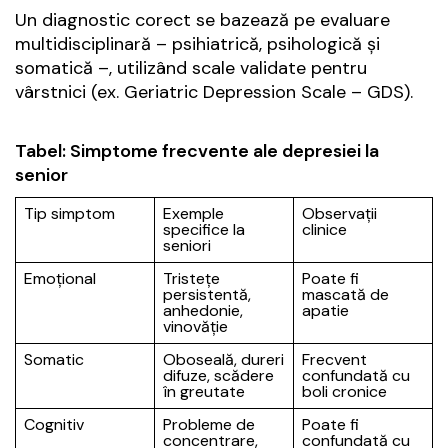
Un diagnostic corect se bazează pe evaluare
multidisciplinară – psihiatrică, psihologică și
somatică –, utilizând scale validate pentru
vârstnici (ex.
Geriatric Depression Scale
– GDS).
Tabel: Simptome frecvente ale depresiei la
senior
Tip simptom
Exemple
Observații
specifice la
clinice
seniori
Emoțional
Tristețe
Poate fi
persistentă,
mascată de
anhedonie,
apatie
vinovăție
Somatic
Oboseală, dureri
Frecvent
difuze, scădere
confundată cu
în greutate
boli cronice
Cognitiv
Probleme de
Poate fi
concentrare,
confundată cu