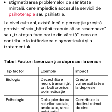
stigmatizarea problemelor de sănătate
mintală, care împiedică accesul la servicii de
psihoterapie
sau psihiatrie.
La nivel cultural, există încă o percepție greșită
potrivit căreia „bătrânii trebuie să se resemneze”
sau „tristețea face parte din vârstă”, ceea ce
contribuie la întârzierea diagnosticului și a
tratamentului.
Tabel: Factori favorizanți ai depresiei la seniori
Tip factor
Exemple
Impact
Biologic
Dezechilibre
Crește
neurotransmițăt
vulnerabilitatea
ori, boli cronice,
la depresie
polimedicație
Psihologic
Doliu, pierderea
Contribuie la
rolurilor sociale,
declinul stimei
anxietate, stres
de sine
existențial