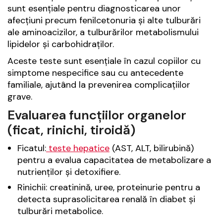
sunt esențiale pentru diagnosticarea unor
afecțiuni precum fenilcetonuria și alte tulburări
ale aminoacizilor, a tulburărilor metabolismului
lipidelor și carbohidraților.
Aceste teste sunt esențiale în cazul copiilor cu
simptome nespecifice sau cu antecedente
familiale, ajutând la prevenirea complicațiilor
grave.
Evaluarea funcțiilor organelor
(ficat, rinichi, tiroidă)
Ficatul:
teste hepatice
(AST, ALT, bilirubină)
pentru a evalua capacitatea de metabolizare a
nutrienților și detoxifiere.
Rinichii: creatinină, uree, proteinurie pentru a
detecta suprasolicitarea renală în diabet și
tulburări metabolice.