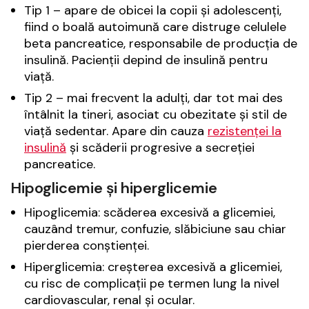
Tip 1 – apare de obicei la copii și adolescenți,
fiind o boală autoimună care distruge celulele
beta pancreatice, responsabile de producția de
insulină. Pacienții depind de insulină pentru
viață.
Tip 2 – mai frecvent la adulți, dar tot mai des
întâlnit la tineri, asociat cu obezitate și stil de
viață sedentar. Apare din cauza
rezistenței la
insulină
și scăderii progresive a secreției
pancreatice.
Hipoglicemie și hiperglicemie
Hipoglicemia: scăderea excesivă a glicemiei,
cauzând tremur, confuzie, slăbiciune sau chiar
pierderea conștienței.
Hiperglicemia: creșterea excesivă a glicemiei,
cu risc de complicații pe termen lung la nivel
cardiovascular, renal și ocular.