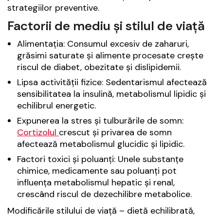
strategiilor preventive.
Factorii de mediu și stilul de viață
Alimentația: Consumul excesiv de zaharuri,
grăsimi saturate și alimente procesate crește
riscul de diabet, obezitate și dislipidemii.
Lipsa activității fizice: Sedentarismul afectează
sensibilitatea la insulină, metabolismul lipidic și
echilibrul energetic.
Expunerea la stres și tulburările de somn:
Cortizolul
crescut și privarea de somn
afectează metabolismul glucidic și lipidic.
Factori toxici și poluanți: Unele substanțe
chimice, medicamente sau poluanți pot
influența metabolismul hepatic și renal,
crescând riscul de dezechilibre metabolice.
Modificările stilului de viață – dietă echilibrată,