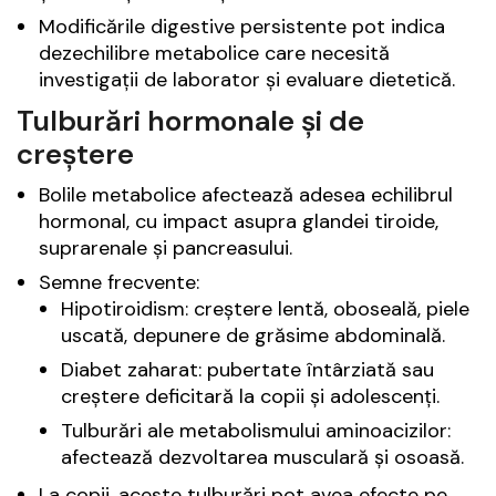
Modificările digestive persistente pot indica
dezechilibre metabolice care necesită
investigații de laborator și evaluare dietetică.
Tulburări hormonale și de
creștere
Bolile metabolice afectează adesea echilibrul
hormonal, cu impact asupra glandei tiroide,
suprarenale și pancreasului.
Semne frecvente:
Hipotiroidism: creștere lentă, oboseală, piele
uscată, depunere de grăsime abdominală.
Diabet zaharat: pubertate întârziată sau
creștere deficitară la copii și adolescenți.
Tulburări ale metabolismului aminoacizilor:
afectează dezvoltarea musculară și osoasă.
La copii, aceste tulburări pot avea efecte pe