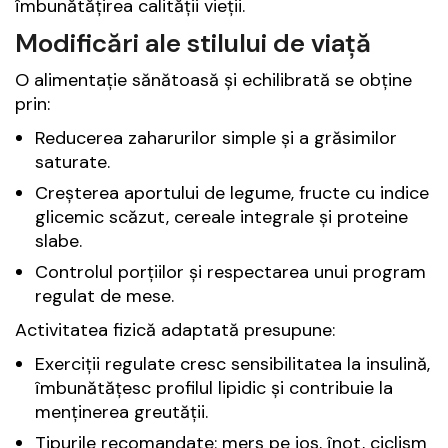
îmbunătățirea calității vieții.
Modificări ale stilului de viață
O alimentație sănătoasă și echilibrată se obține
prin:
Reducerea zaharurilor simple și a grăsimilor
saturate.
Creșterea aportului de legume, fructe cu indice
glicemic scăzut, cereale integrale și proteine
slabe.
Controlul porțiilor și respectarea unui program
regulat de mese.
Activitatea fizică adaptată presupune:
Exerciții regulate cresc sensibilitatea la insulină,
îmbunătățesc profilul lipidic și contribuie la
menținerea greutății.
Tipurile recomandate: mers pe jos, înot, ciclism