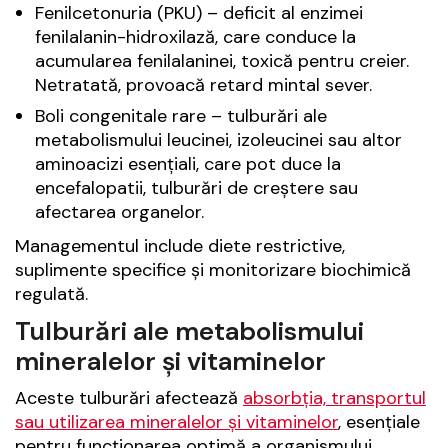
Fenilcetonuria (PKU) – deficit al enzimei
fenilalanin-hidroxilază, care conduce la
acumularea fenilalaninei, toxică pentru creier.
Netratată, provoacă retard mintal sever.
Boli congenitale rare – tulburări ale
metabolismului leucinei, izoleucinei sau altor
aminoacizi esențiali, care pot duce la
encefalopatii, tulburări de creștere sau
afectarea organelor.
Managementul include diete restrictive,
suplimente specifice și monitorizare biochimică
regulată.
Tulburări ale metabolismului
mineralelor și vitaminelor
Aceste tulburări afectează
absorbția, transportul
sau utilizarea mineralelor și vitaminelor
, esențiale
pentru funcționarea optimă a organismului.