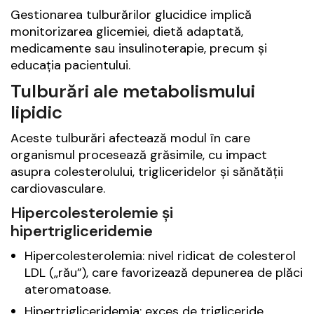
Gestionarea tulburărilor glucidice implică
monitorizarea glicemiei, dietă adaptată,
medicamente sau insulinoterapie, precum și
educația pacientului.
Tulburări ale metabolismului
lipidic
Aceste tulburări afectează modul în care
organismul procesează grăsimile, cu impact
asupra colesterolului, trigliceridelor și sănătății
cardiovasculare.
Hipercolesterolemie și
hipertrigliceridemie
Hipercolesterolemia: nivel ridicat de colesterol
LDL („rău”), care favorizează depunerea de plăci
ateromatoase.
Hipertrigliceridemia: exces de trigliceride,