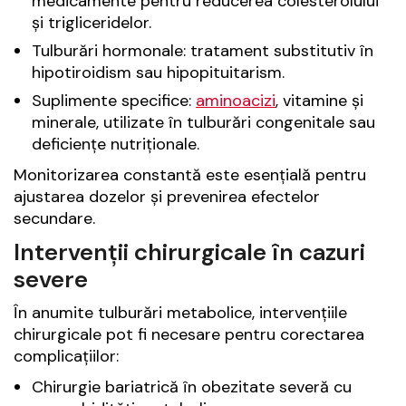
medicamente pentru reducerea colesterolului
și trigliceridelor.
Tulburări hormonale: tratament substitutiv în
hipotiroidism sau hipopituitarism.
Suplimente specifice:
aminoacizi
, vitamine și
minerale, utilizate în tulburări congenitale sau
deficiențe nutriționale.
Monitorizarea constantă este esențială pentru
ajustarea dozelor și prevenirea efectelor
secundare.
Intervenții chirurgicale în cazuri
severe
În anumite tulburări metabolice, intervențiile
chirurgicale pot fi necesare pentru corectarea
complicațiilor:
Chirurgie bariatrică în obezitate severă cu