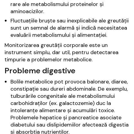
rare ale metabolismului proteinelor și
aminoacizilor.
Fluctuațiile bruște sau inexplicabile ale greutății
sunt un semnal de alarmă și indică necesitatea
evaluării metabolismului și alimentației.
Monitorizarea greutății corporale este un
instrument simplu, dar util, pentru detectarea
timpurie a problemelor metabolice.
Probleme digestive
Bolile metabolice pot provoca balonare, diaree,
constipație sau dureri abdominale. De exemplu,
tulburările congenitale ale metabolismului
carbohidraților (ex. galactozemie) duc la
intoleranțe alimentare și acumulări toxice.
Problemele hepatice și pancreatice asociate
diabetului sau dislipidemiilor afectează digestia
și absorbția nutrienților.