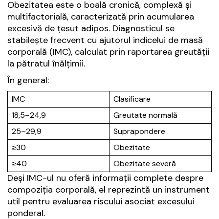
Obezitatea este o boală cronică, complexă și
multifactorială, caracterizată prin acumularea
excesivă de țesut adipos. Diagnosticul se
stabilește frecvent cu ajutorul indicelui de masă
corporală (IMC), calculat prin raportarea greutății
la pătratul înălțimii.
În general:
IMC
Clasificare
18,5–24,9
Greutate normală
25–29,9
Suprapondere
≥30
Obezitate
≥40
Obezitate severă
Deși IMC-ul nu oferă informații complete despre
compoziția corporală, el reprezintă un instrument
util pentru evaluarea riscului asociat excesului
ponderal.