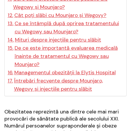
Wegowy și Mounjaro?
Cât poți slăbi cu Mounjaro și Wegovy?
Ce se întâmplă după oprirea tratamentului
cu Wegowy sau Mounjaro?
Mituri despre injecțiile pentru slăbit
De ce este importantă evaluarea medicală
înainte de tratamentul cu Wegowy sau
Mounjaro?
Managementul obezității la Elytis Hospital
Întrebări frecvente despre Mounjaro,
Wegovy și injecțiile pentru slăbit
Obezitatea reprezintă una dintre cele mai mari
provocări de sănătate publică ale secolului XXI.
Numărul persoanelor supraponderale și obeze