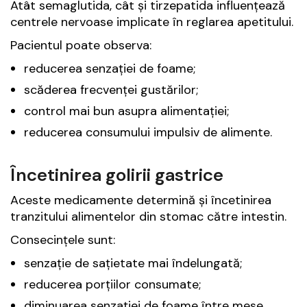
Atât semaglutida, cât și tirzepatida influențează
centrele nervoase implicate în reglarea apetitului.
Pacientul poate observa:
reducerea senzației de foame;
scăderea frecvenței gustărilor;
control mai bun asupra alimentației;
reducerea consumului impulsiv de alimente.
Încetinirea golirii gastrice
Aceste medicamente determină și încetinirea
tranzitului alimentelor din stomac către intestin.
Consecințele sunt:
senzație de sațietate mai îndelungată;
reducerea porțiilor consumate;
diminuarea senzației de foame între mese.