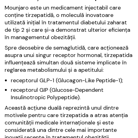
Mounjaro este un medicament injectabil care
conține tirzepatidă, o moleculă inovatoare
utilizată inițial în tratamentul diabetului zaharat
de tip 2 și care și-a demonstrat ulterior eficiența
în managementul obezității.
Spre deosebire de semaglutidă, care acționează
asupra unui singur receptor hormonal, tirzepatida
influențează simultan două sisteme implicate în
reglarea metabolismului și a apetitului:
receptorul GLP-1 (Glucagon-Like Peptide-1);
receptorul GIP (Glucose-Dependent
Insulinotropic Polypeptide).
Această acțiune duală reprezintă unul dintre
motivele pentru care tirzepatida a atras atenția
comunității medicale internaționale și este
considerată una dintre cele mai importante
inovații recente în tratamentul obezității.