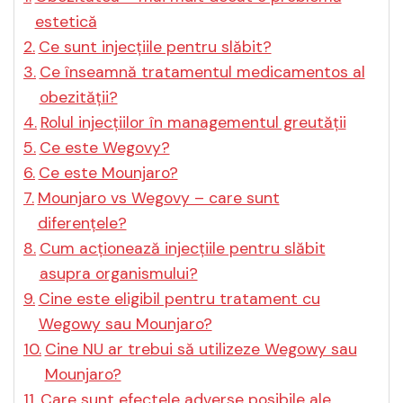
estetică
Ce sunt injecțiile pentru slăbit?
Ce înseamnă tratamentul medicamentos al
obezității?
Rolul injecțiilor în managementul greutății
Ce este Wegovy?
Ce este Mounjaro?
Mounjaro vs Wegovy – care sunt
diferențele?
Cum acționează injecțiile pentru slăbit
asupra organismului?
Cine este eligibil pentru tratament cu
Wegowy sau Mounjaro?
Cine NU ar trebui să utilizeze Wegowy sau
Mounjaro?
Care sunt efectele adverse posibile ale