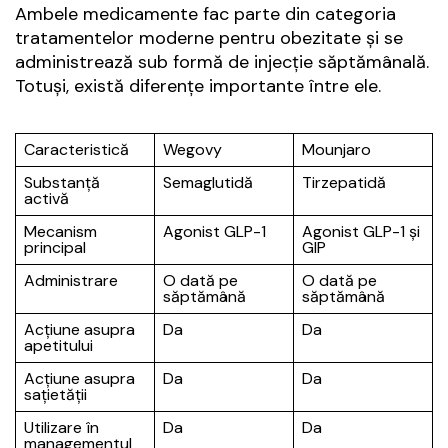
Ambele medicamente fac parte din categoria
tratamentelor moderne pentru obezitate și se
administrează sub formă de injecție săptămânală.
Totuși, există diferențe importante între ele.
Caracteristică
Wegovy
Mounjaro
Substanță
Semaglutidă
Tirzepatidă
activă
Mecanism
Agonist GLP-1
Agonist GLP-1 și
principal
GIP
Administrare
O dată pe
O dată pe
săptămână
săptămână
Acțiune asupra
Da
Da
apetitului
Acțiune asupra
Da
Da
sațietății
Utilizare în
Da
Da
managementul