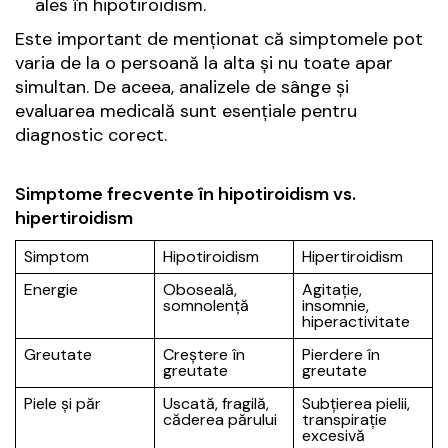
ales în hipotiroidism.
Este important de menționat că simptomele pot
varia de la o persoană la alta și nu toate apar
simultan. De aceea, analizele de sânge și
evaluarea medicală sunt esențiale pentru
diagnostic corect.
Simptome frecvente în hipotiroidism vs.
hipertiroidism
Simptom
Hipotiroidism
Hipertiroidism
Energie
Oboseală,
Agitație,
somnolență
insomnie,
hiperactivitate
Greutate
Creștere în
Pierdere în
greutate
greutate
Piele și păr
Uscată, fragilă,
Subțierea pielii,
căderea părului
transpirație
excesivă