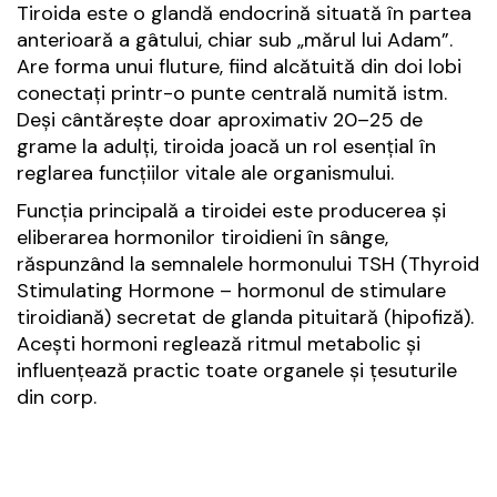
Tiroida este o glandă endocrină situată în partea
anterioară a gâtului, chiar sub „mărul lui Adam”.
Are forma unui fluture, fiind alcătuită din doi lobi
conectați printr-o punte centrală numită istm.
Deși cântărește doar aproximativ 20–25 de
grame la adulți, tiroida joacă un rol esențial în
reglarea funcțiilor vitale ale organismului.
Funcția principală a tiroidei este producerea și
eliberarea hormonilor tiroidieni în sânge,
răspunzând la semnalele hormonului TSH (Thyroid
Stimulating Hormone – hormonul de stimulare
tiroidiană) secretat de glanda pituitară (hipofiză).
Acești hormoni reglează ritmul metabolic și
influențează practic toate organele și țesuturile
din corp.