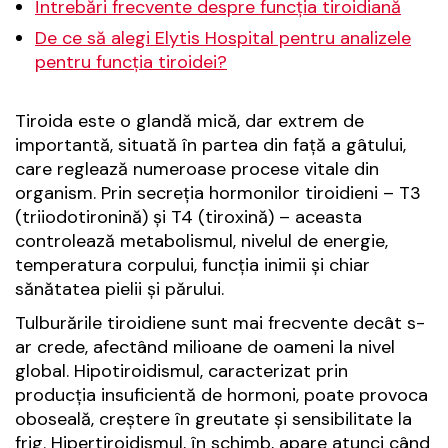
Întrebări frecvente despre funcția tiroidiană
De ce să alegi Elytis Hospital pentru analizele
pentru funcția tiroidei?
Tiroida este o glandă mică, dar extrem de
importantă, situată în partea din față a gâtului,
care reglează numeroase procese vitale din
organism. Prin secreția hormonilor tiroidieni – T3
(triiodotironină) și T4 (tiroxină) – aceasta
controlează metabolismul, nivelul de energie,
temperatura corpului, funcția inimii și chiar
sănătatea pielii și părului.
Tulburările tiroidiene sunt mai frecvente decât s-
ar crede, afectând milioane de oameni la nivel
global. Hipotiroidismul, caracterizat prin
producția insuficientă de hormoni, poate provoca
oboseală, creștere în greutate și sensibilitate la
frig. Hipertiroidismul, în schimb, apare atunci când