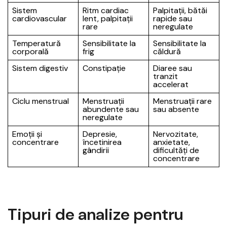
Sistem
Ritm cardiac
Palpitații, bătăi
cardiovascular
lent, palpitații
rapide sau
rare
neregulate
Temperatură
Sensibilitate la
Sensibilitate la
corporală
frig
căldură
Sistem digestiv
Constipație
Diaree sau
tranzit
accelerat
Ciclu menstrual
Menstruații
Menstruații rare
abundente sau
sau absente
neregulate
Emoții și
Depresie,
Nervozitate,
concentrare
încetinirea
anxietate,
gândirii
dificultăți de
concentrare
Tipuri de analize pentru