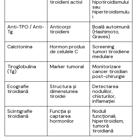
tiroidieni activi
hipotiroidismului
sau
hipertiroidismulu
i
Anti-TPO / Anti-
Anticorpi
Boală autoimună
Tg
tiroidieni
(Hashimoto,
Graves)
Calcitonina
Hormon produs
Screening
de celulele C
tumori tiroidiene
medulare
Tiroglobulina
Marker tumoral
Monitorizare
(Tg)
cancer tiroidian
post-chirurgie
Ecografie
Structura și
Detectarea
tiroidiană
dimensiunea
nodulilor,
tiroidei
chisturilor,
inflamației
Scintigrafie
Funcția și
Noduli
tiroidiană
captarea
funcționali,
hormonilor
hipertiroidism,
tumoră
tiroidiană