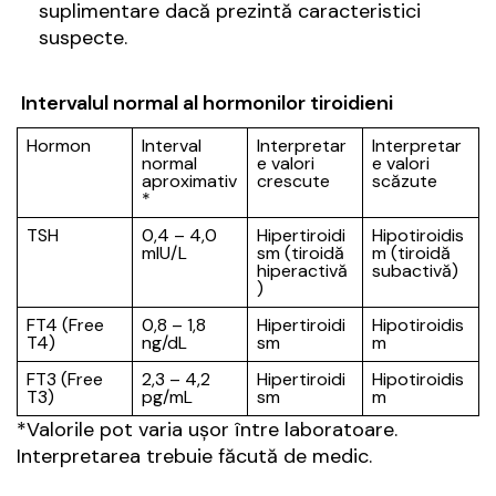
suplimentare dacă prezintă caracteristici
suspecte.
Intervalul normal al hormonilor tiroidieni
Hormon
Interval
Interpretar
Interpretar
normal
e valori
e valori
aproximativ
crescute
scăzute
*
TSH
0,4 – 4,0
Hipertiroidi
Hipotiroidis
mIU/L
sm (tiroidă
m (tiroidă
hiperactivă
subactivă)
)
FT4 (Free
0,8 – 1,8
Hipertiroidi
Hipotiroidis
T4)
ng/dL
sm
m
FT3 (Free
2,3 – 4,2
Hipertiroidi
Hipotiroidis
T3)
pg/mL
sm
m
*Valorile pot varia ușor între laboratoare.
Interpretarea trebuie făcută de medic.