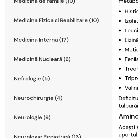
metabol
Medicină de familie (10)
Histi
Medicina Fizica si Reabilitare (10)
Izole
Leuci
Medicina Interna (17)
Lizin
Metio
Fenil
Medicină Nucleară (6)
Treon
Tript
Nefrologie (5)
Valin
Neurochirurgie (4)
Deficit
tulburăr
Aminoa
Neurologie (9)
Acești 
aportul
Neurologie Pediatrică (13)