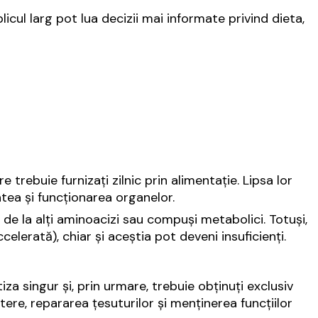
licul larg pot lua decizii mai informate privind dieta,
 trebuie furnizați zilnic prin alimentație. Lipsa lor
tea și funcționarea organelor.
 de la alți aminoacizi sau compuși metabolici. Totuși,
celerată), chiar și aceștia pot deveni insuficienți.
za singur și, prin urmare, trebuie obținuți exclusiv
ștere, repararea țesuturilor și menținerea funcțiilor