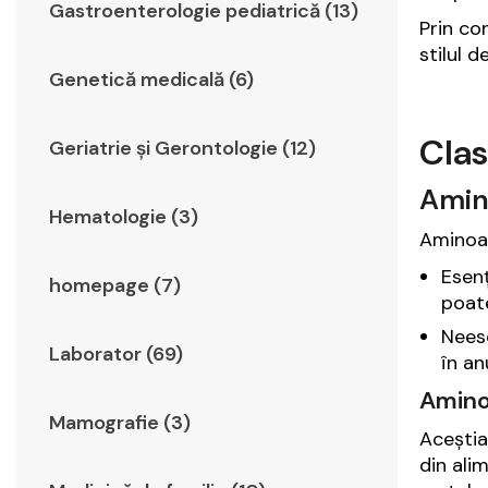
Gastroenterologie pediatrică (13)
Prin co
stilul d
Genetică medicală (6)
Clas
Geriatrie şi Gerontologie (12)
Amino
Hematologie (3)
Aminoac
Esenț
homepage (7)
poate
Neese
Laborator (69)
în an
Aminoa
Mamografie (3)
Aceștia
din ali