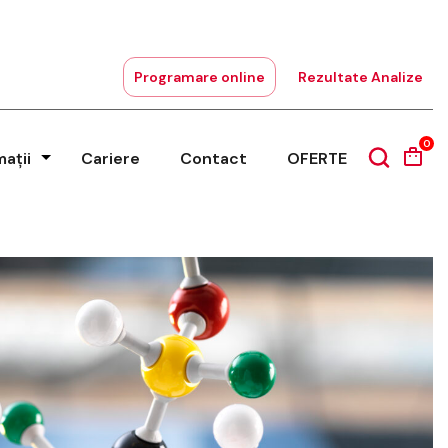
Programare online
Rezultate Analize
0
mații
Cariere
Contact
OFERTE