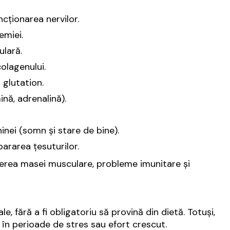
cționarea nervilor.
emiei.
ulară.
colagenului.
 glutation.
nă, adrenalină).
inei (somn și stare de bine).
pararea țesuturilor.
ăderea masei musculare, probleme imunitare și
, fără a fi obligatoriu să provină din dietă. Totuși,
 în perioade de stres sau efort crescut.