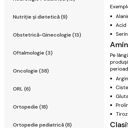
Exempl
Alani
Nutriție și dietetică (9)
Acid 
Serin
Obstetrică-Ginecologie (13)
Amino
Oftalmologie (3)
Pe lâng
produși
perioad
Oncologie (38)
Argin
Ciste
ORL (6)
Gluta
Proli
Ortopedie (18)
Tiroz
Clasi
Ortopedie pediatrică (8)