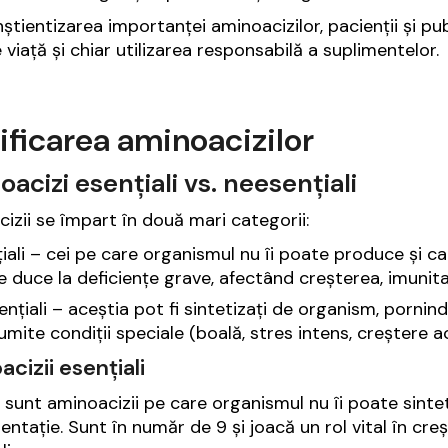
nștientizarea importanței aminoacizilor, pacienții și pub
e viață și chiar utilizarea responsabilă a suplimentelor.
ificarea aminoacizilor
acizi esențiali vs. neesențiali
izii se împart în două mari categorii:
iali – cei pe care organismul nu îi poate produce și care
 duce la deficiențe grave, afectând creșterea, imunita
nțiali – aceștia pot fi sintetizați de organism, pornind
umite condiții speciale (boală, stres intens, creștere ac
cizii esențiali
 sunt aminoacizii pe care organismul nu îi poate sinteti
mentație. Sunt în număr de 9 și joacă un rol vital în cre