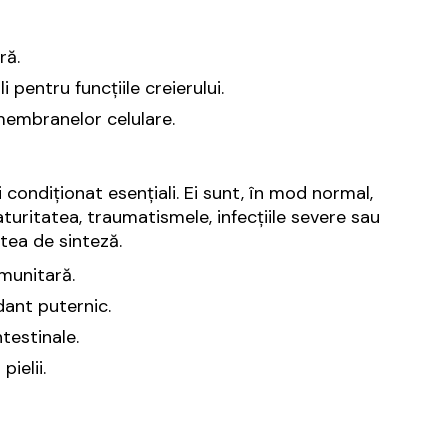
ră.
 pentru funcțiile creierului.
membranelor celulare.
condiționat esențiali. Ei sunt, în mod normal,
turitatea, traumatismele, infecțiile severe sau
tea de sinteză.
imunitară.
dant puternic.
testinale.
pielii.