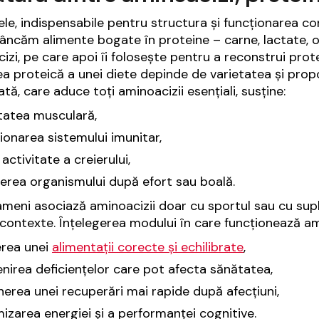
ele, indispensabile pentru structura și funcționarea cor
ncăm alimente bogate în proteine – carne, lactate, 
izi, pe care apoi îi folosește pentru a reconstrui prot
ea proteică a unei diete depinde de varietatea și prop
ată, care aduce toți aminoacizii esențiali, susține:
tatea musculară,
ionarea sistemului imunitar,
activitate a creierului,
erea organismului după efort sau boală.
ameni asociază aminoacizii doar cu sportul sau cu supli
contexte. Înțelegerea modului în care funcționează amin
erea unei
alimentații corecte și echilibrate
,
nirea deficiențelor care pot afecta sănătatea,
nerea unei recuperări mai rapide după afecțiuni,
izarea energiei și a performanței cognitive.