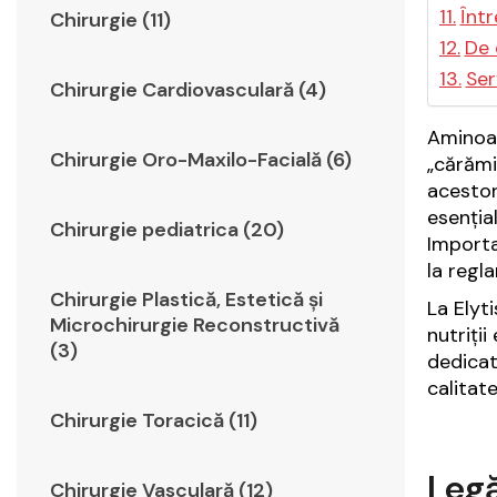
Înt
Chirurgie (11)
De 
Ser
Chirurgie Cardiovasculară (4)
Aminoac
Chirurgie Oro-Maxilo-Facială (6)
„cărămi
acestor
esenția
Chirurgie pediatrica (20)
Importa
la regl
Chirurgie Plastică, Estetică şi
La Elyt
Microchirurgie Reconstructivă
nutriți
(3)
dedicat
calitate
Chirurgie Toracică (11)
Legă
Chirurgie Vasculară (12)