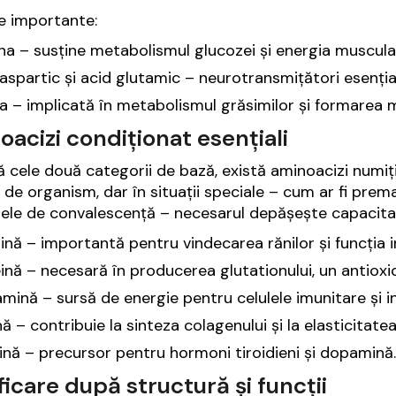
e importante:
na – susține metabolismul glucozei și energia muscula
aspartic și acid glutamic – neurotransmițători esențiali
a – implicată în metabolismul grăsimilor și formarea 
acizi condiționat esențiali
ă cele două categorii de bază, există aminoacizi numiți 
 de organism, dar în situații speciale – cum ar fi prema
ele de convalescență – necesarul depășește capacita
ină – importantă pentru vindecarea rănilor și funcția 
ină – necesară în producerea glutationului, un antioxi
mină – sursă de energie pentru celulele imunitare și in
nă – contribuie la sinteza colagenului și la elasticitatea 
ină – precursor pentru hormoni tiroidieni și dopamină.
ficare după structură și funcții