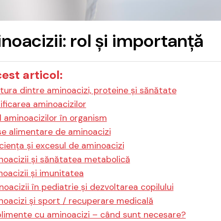
noacizii: rol și importanță
cest articol:
tura dintre aminoacizi, proteine și sănătate
ificarea aminoacizilor
l aminoacizilor în organism
se alimentare de aminoacizi
ciența și excesul de aminoacizi
oacizii și sănătatea metabolică
oacizii și imunitatea
oacizii în pediatrie și dezvoltarea copilului
oacizi și sport / recuperare medicală
limente cu aminoacizi – când sunt necesare?