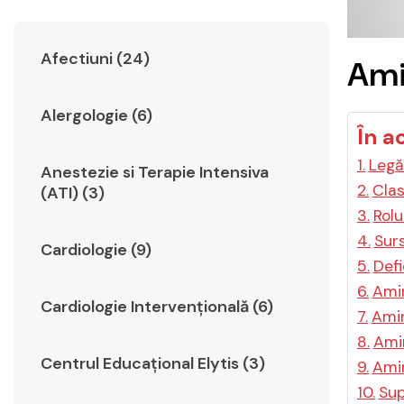
Afectiuni (24)
Ami
Alergologie (6)
În a
Legă
Anestezie si Terapie Intensiva
Clas
(ATI) (3)
Rolu
Sur
Cardiologie (9)
Defi
Amin
Cardiologie Intervențională (6)
Amin
Amin
Centrul Educațional Elytis (3)
Amin
Sup