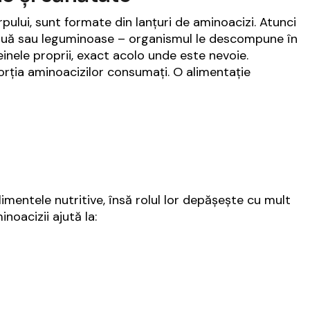
pului, sunt formate din lanțuri de aminoacizi. Atunci
ouă sau leguminoase – organismul le descompune în
einele proprii, exact acolo unde este nevoie.
orția aminoacizilor consumați. O alimentație
mentele nutritive, însă rolul lor depășește cu mult
oacizii ajută la: