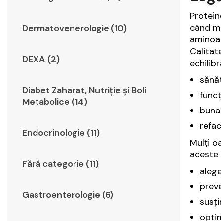
Protein
când mâ
Dermatovenerologie (10)
aminoac
Calitat
DEXA (2)
echilibr
sănă
Diabet Zaharat, Nutriţie şi Boli
funcț
Metabolice (14)
buna 
refac
Endocrinologie (11)
Mulți o
aceste 
Fără categorie (11)
aleg
preve
Gastroenterologie (6)
susți
optim