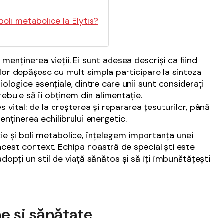
boli metabolice la Elytis?
menținerea vieții. Ei sunt adesea descriși ca fiind
e lor depășesc cu mult simpla participare la sinteza
iologice esențiale, dintre care unii sunt considerați
ebuie să îi obținem din alimentație.
 vital: de la creșterea și repararea țesuturilor, până
nținerea echilibrului energetic.
iție și boli metabolice, înțelegem importanța unei
n acest context. Echipa noastră de specialiști este
adopți un stil de viață sănătos și să îți îmbunătățești
ne și sănătate