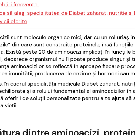
rebări frecvente
ce să alegi specialitatea de Diabet zaharat, nutriție și 
vicii oferite
izii sunt molecule organice mici, dar cu un rol uriaș în 
zile” din care sunt construite proteinele, însă funcțiil
a. Există peste 20 de aminoacizi implicați în funcțiile b
li, deoarece organismul nu îi poate produce singur și tr
nța aminoacizilor se reflectă în aproape fiecare proces
area imunității, producerea de enzime și hormoni sau me
is, în cadrul specialității medicale Diabet zaharat, nutr
i echilibrate și a rolului fundamental al aminoacizilor î
ă oferirii de soluții personalizate pentru a te ajuta să 
a vieții.
tura dintre aminoacizi, protei