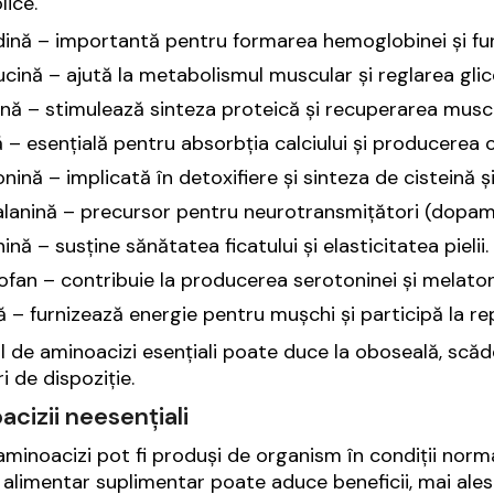
ice.
dină – importantă pentru formarea hemoglobinei și fun
ucină – ajută la metabolismul muscular și reglarea glic
nă – stimulează sinteza proteică și recuperarea musc
ă – esențială pentru absorbția calciului și producerea 
nină – implicată în detoxifiere și sinteza de cisteină și
alanină – precursor pentru neurotransmițători (dopami
ină – susține sănătatea ficatului și elasticitatea pielii.
ofan – contribuie la producerea serotoninei și melaton
ă – furnizează energie pentru mușchi și participă la re
ul de aminoacizi esențiali poate duce la oboseală, sc
i de dispoziție.
cizii neesențiali
aminoacizi pot fi produși de organism în condiții normale
 alimentar suplimentar poate aduce beneficii, mai ales