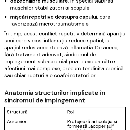
dezechilibre musculare
, în special slăbirea
mușchilor stabilizatori ai scapulei
mișcări repetitive deasupra capului
, care
favorizează microtraumatismele
În timp, acest conflict repetitiv determină apariția
unui cerc vicios: inflamația reduce spațiul, iar
spațiul redus accentuează inflamația. De aceea,
fără tratament adecvat, sindromul de
impingement subacromial poate evolua către
afecțiuni mai complexe, precum tendinita cronică
sau chiar rupturi ale coafei rotatorilor.
Anatomia structurilor implicate în
sindromul de impingement
Structură
Rol
Acromion
Protejează articulația și
formează „acoperișul”