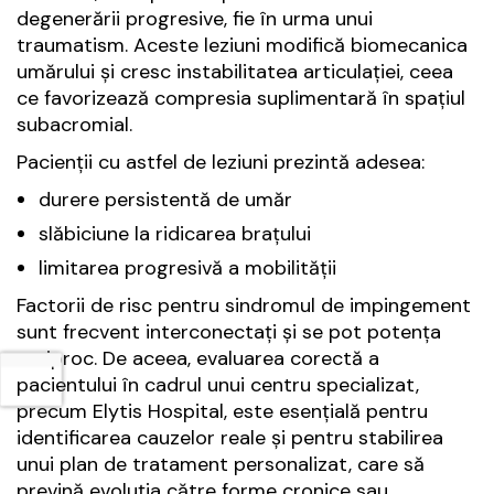
degenerării progresive, fie în urma unui
traumatism. Aceste leziuni modifică biomecanica
umărului și cresc instabilitatea articulației, ceea
ce favorizează compresia suplimentară în spațiul
subacromial.
Pacienții cu astfel de leziuni prezintă adesea:
durere persistentă de umăr
slăbiciune la ridicarea brațului
limitarea progresivă a mobilității
Factorii de risc pentru sindromul de impingement
sunt frecvent interconectați și se pot potența
reciproc. De aceea, evaluarea corectă a
pacientului în cadrul unui centru specializat,
precum Elytis Hospital, este esențială pentru
identificarea cauzelor reale și pentru stabilirea
unui plan de tratament personalizat, care să
prevină evoluția către forme cronice sau