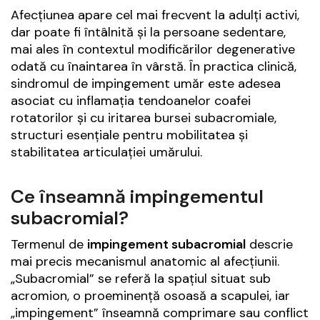
Afecțiunea apare cel mai frecvent la adulți activi,
dar poate fi întâlnită și la persoane sedentare,
mai ales în contextul modificărilor degenerative
odată cu înaintarea în vârstă. În practica clinică,
sindromul de impingement umăr este adesea
asociat cu inflamația tendoanelor coafei
rotatorilor și cu iritarea bursei subacromiale,
structuri esențiale pentru mobilitatea și
stabilitatea articulației umărului.
Ce înseamnă impingementul
subacromial?
Termenul de
impingement subacromial
descrie
mai precis mecanismul anatomic al afecțiunii.
„Subacromial” se referă la spațiul situat sub
acromion, o proeminență osoasă a scapulei, iar
„impingement” înseamnă comprimare sau conflict