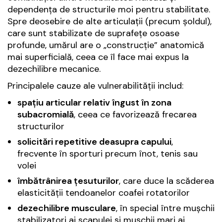
dependența de structurile moi pentru stabilitate.
Spre deosebire de alte articulații (precum șoldul),
care sunt stabilizate de suprafețe osoase
profunde, umărul are o „construcție” anatomică
mai superficială, ceea ce îl face mai expus la
dezechilibre mecanice.
Principalele cauze ale vulnerabilității includ:
spațiu articular relativ îngust în zona
subacromială
, ceea ce favorizează frecarea
structurilor
solicitări repetitive deasupra capului
,
frecvente în sporturi precum înot, tenis sau
volei
îmbătrânirea țesuturilor
, care duce la scăderea
elasticității tendoanelor coafei rotatorilor
dezechilibre musculare
, în special între mușchii
stabilizatori ai scapulei și mușchii mari ai