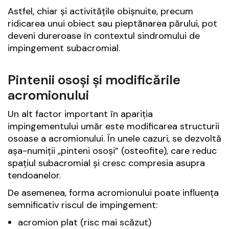
Astfel, chiar și activitățile obișnuite, precum
ridicarea unui obiect sau pieptănarea părului, pot
deveni dureroase în contextul sindromului de
impingement subacromial.
Pintenii osoși și modificările
acromionului
Un alt factor important în apariția
impingementului umăr este modificarea structurii
osoase a acromionului. În unele cazuri, se dezvoltă
așa-numiții „pinteni osoși” (osteofite), care reduc
spațiul subacromial și cresc compresia asupra
tendoanelor.
De asemenea, forma acromionului poate influența
semnificativ riscul de impingement:
acromion plat (risc mai scăzut)