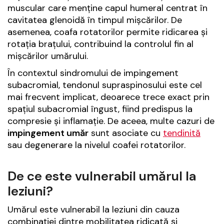
muscular care menține capul humeral centrat în
cavitatea glenoidă în timpul mișcărilor. De
asemenea, coafa rotatorilor permite ridicarea și
rotația brațului, contribuind la controlul fin al
mișcărilor umărului.
În contextul sindromului de impingement
subacromial, tendonul supraspinosului este cel
mai frecvent implicat, deoarece trece exact prin
spațiul subacromial îngust, fiind predispus la
compresie și inflamație. De aceea, multe cazuri de
impingement umăr
sunt asociate cu
tendinită
sau degenerare la nivelul coafei rotatorilor.
De ce este vulnerabil umărul la
leziuni?
Umărul este vulnerabil la leziuni din cauza
combinației dintre mobilitatea ridicată și