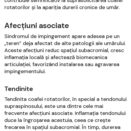
contribuie semnificativ la suprasolicitarea coafei
rotatorilor și la apariția durerii cronice de umăr.
Afecțiuni asociate
Sindromul de impingement apare adesea pe un
„teren” deja afectat de alte patologii ale umărului.
Aceste afecțiuni reduc spațiul subacromial, cresc
inflamația locală și afectează biomecanica
articulației, favorizând instalarea sau agravarea
impingementului.
Tendinite
Tendinita coafei rotatorilor, în special a tendonului
supraspinosului, este una dintre cele mai
frecvente afecțiuni asociate. Inflamația tendonului
duce la îngroșarea acestuia, ceea ce crește
frecarea în spațiul subacromial. În timp, durerea