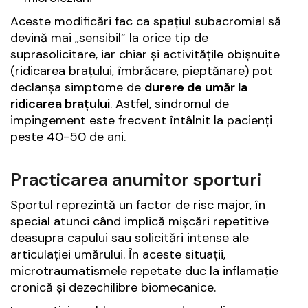
Aceste modificări fac ca spațiul subacromial să
devină mai „sensibil” la orice tip de
suprasolicitare, iar chiar și activitățile obișnuite
(ridicarea brațului, îmbrăcare, pieptănare) pot
declanșa simptome de
durere de umăr la
ridicarea brațului
. Astfel, sindromul de
impingement este frecvent întâlnit la pacienți
peste 40-50 de ani.
Practicarea anumitor sporturi
Sportul reprezintă un factor de risc major, în
special atunci când implică mișcări repetitive
deasupra capului sau solicitări intense ale
articulației umărului. În aceste situații,
microtraumatismele repetate duc la inflamație
cronică și dezechilibre biomecanice.