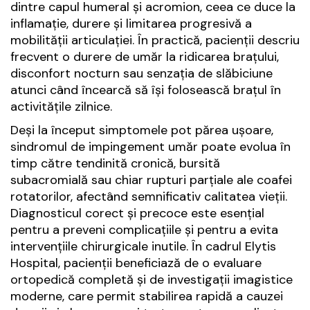
dintre capul humeral și acromion, ceea ce duce la
inflamație, durere și limitarea progresivă a
mobilității articulației. În practică, pacienții descriu
frecvent o durere de umăr la ridicarea brațului,
disconfort nocturn sau senzația de slăbiciune
atunci când încearcă să își folosească brațul în
activitățile zilnice.
Deși la început simptomele pot părea ușoare,
sindromul de impingement umăr poate evolua în
timp către tendinită cronică, bursită
subacromială sau chiar rupturi parțiale ale coafei
rotatorilor, afectând semnificativ calitatea vieții.
Diagnosticul corect și precoce este esențial
pentru a preveni complicațiile și pentru a evita
intervențiile chirurgicale inutile. În cadrul Elytis
Hospital, pacienții beneficiază de o evaluare
ortopedică completă și de investigații imagistice
moderne, care permit stabilirea rapidă a cauzei