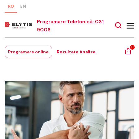
RO
EN
Programare Telefonică: 031
9006
0
Programare online
Rezultate Analize